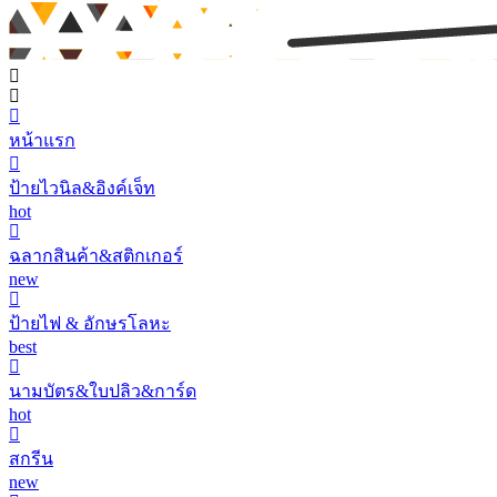
หน้าแรก
ป้ายไวนิล&อิงค์เจ็ท
hot
ฉลากสินค้า&สติกเกอร์
new
ป้ายไฟ & อักษรโลหะ
best
นามบัตร&ใบปลิว&การ์ด
hot
สกรีน
new