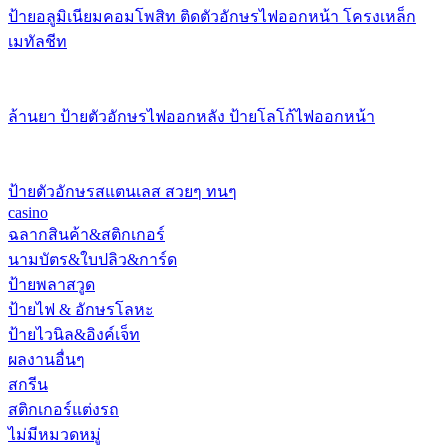
ป้ายอลูมิเนียมคอมโพสิท ติดตัวอักษรไฟออกหน้า โครงเหล็ก
เมทัลชีท
ล้านยา ป้ายตัวอักษรไฟออกหลัง ป้ายโลโก้ไฟออกหน้า
ป้ายตัวอักษรสแตนเลส สวยๆ ทนๆ
casino
ฉลากสินค้า&สติกเกอร์
นามบัตร&ใบปลิว&การ์ด
ป้ายพลาสวูด
ป้ายไฟ & อักษรโลหะ
ป้ายไวนิล&อิงค์เจ็ท
ผลงานอื่นๆ
สกรีน
สติกเกอร์แต่งรถ
ไม่มีหมวดหมู่