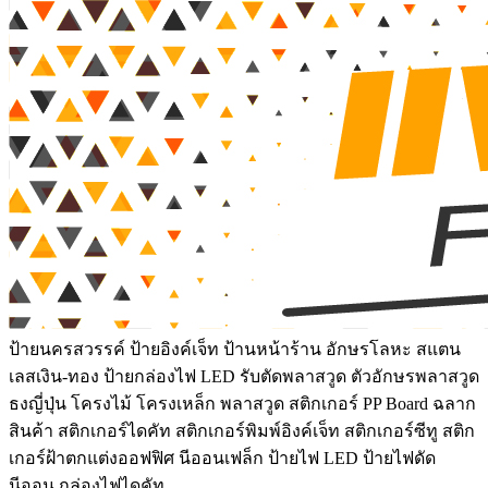
ป้ายนครสวรรค์ ป้ายอิงค์เจ็ท ป้านหน้าร้าน อักษรโลหะ สแตน
เลสเงิน-ทอง ป้ายกล่องไฟ LED รับตัดพลาสวูด ตัวอักษรพลาสวูด
ธงญี่ปุ่น โครงไม้ โครงเหล็ก พลาสวูด สติกเกอร์ PP Board ฉลาก
สินค้า สติกเกอร์ไดคัท สติกเกอร์พิมพ์อิงค์เจ็ท สติกเกอร์ซีทู สติก
เกอร์ฝ้าตกแต่งออฟฟิศ นีออนเฟล็ก ป้ายไฟ LED ป้ายไฟดัด
นีออน กล่องไฟไดคัท