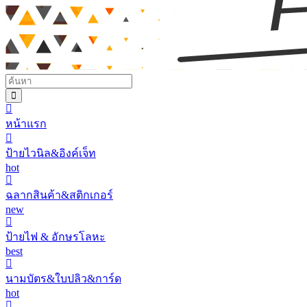
หน้าแรก
ป้ายไวนิล&อิงค์เจ็ท
hot
ฉลากสินค้า&สติกเกอร์
new
ป้ายไฟ & อักษรโลหะ
best
นามบัตร&ใบปลิว&การ์ด
hot