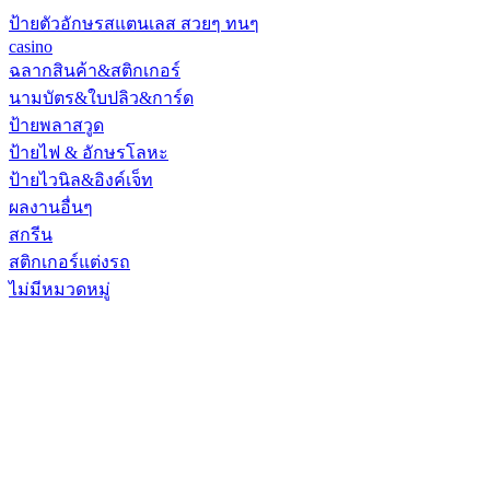
ป้ายตัวอักษรสแตนเลส สวยๆ ทนๆ
casino
ฉลากสินค้า&สติกเกอร์
นามบัตร&ใบปลิว&การ์ด
ป้ายพลาสวูด
ป้ายไฟ & อักษรโลหะ
ป้ายไวนิล&อิงค์เจ็ท
ผลงานอื่นๆ
สกรีน
สติกเกอร์แต่งรถ
ไม่มีหมวดหมู่