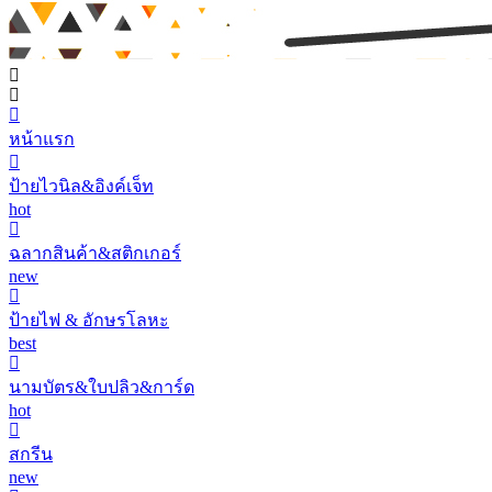
หน้าแรก
ป้ายไวนิล&อิงค์เจ็ท
hot
ฉลากสินค้า&สติกเกอร์
new
ป้ายไฟ & อักษรโลหะ
best
นามบัตร&ใบปลิว&การ์ด
hot
สกรีน
new