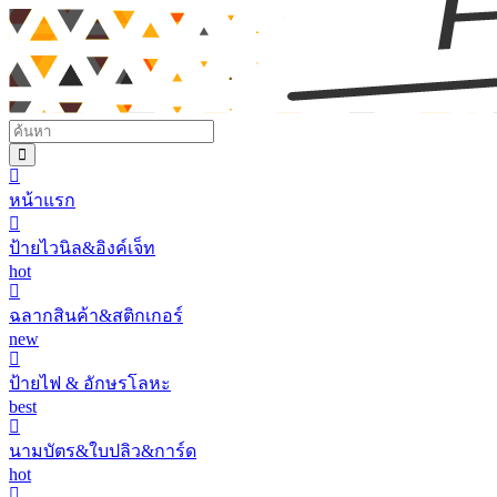
หน้าแรก
ป้ายไวนิล&อิงค์เจ็ท
hot
ฉลากสินค้า&สติกเกอร์
new
ป้ายไฟ & อักษรโลหะ
best
นามบัตร&ใบปลิว&การ์ด
hot