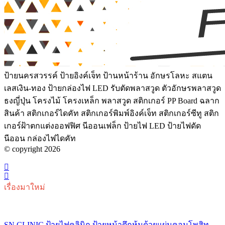
ป้ายนครสวรรค์ ป้ายอิงค์เจ็ท ป้านหน้าร้าน อักษรโลหะ สแตน
เลสเงิน-ทอง ป้ายกล่องไฟ LED รับตัดพลาสวูด ตัวอักษรพลาสวูด
ธงญี่ปุ่น โครงไม้ โครงเหล็ก พลาสวูด สติกเกอร์ PP Board ฉลาก
สินค้า สติกเกอร์ไดคัท สติกเกอร์พิมพ์อิงค์เจ็ท สติกเกอร์ซีทู สติก
เกอร์ฝ้าตกแต่งออฟฟิศ นีออนเฟล็ก ป้ายไฟ LED ป้ายไฟดัด
นีออน กล่องไฟไดคัท
© copyright 2026
เรื่องมาใหม่
SN CLINIC ป้ายไฟคลินิก ป้ายหน้าตึกหุ้มด้วยแผ่นคอมโพสิท