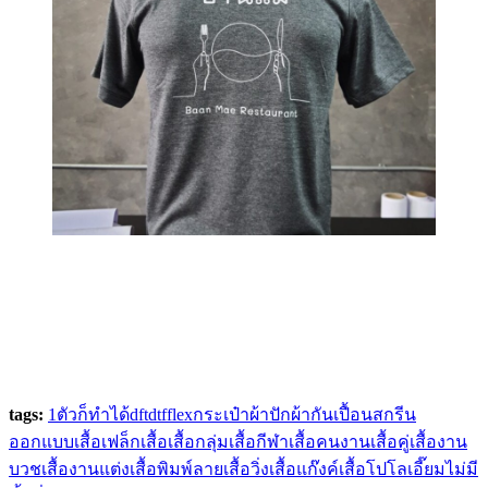
tags:
1ตัวก็ทำได้
dft
dtf
flex
กระเป๋าผ้า
ปัก
ผ้ากันเปื้อน
สกรีน
ออกแบบเสื้อ
เฟล็ก
เสื้อ
เสื้อกลุ่ม
เสื้อกีฬา
เสื้อคนงาน
เสื้อคู่
เสื้องาน
บวช
เสื้องานแต่ง
เสื้อพิมพ์ลาย
เสื้อวิ่ง
เสื้อแก๊งค์
เสื้อโปโล
เอี๊ยม
ไม่มี