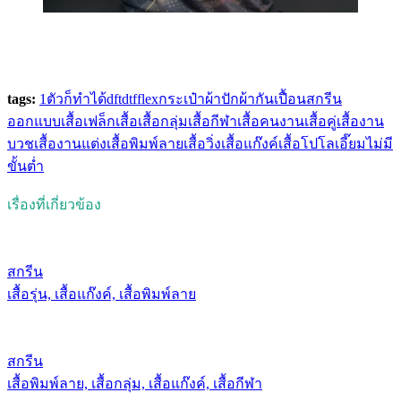
tags:
1ตัวก็ทำได้
dft
dtf
flex
กระเป๋าผ้า
ปัก
ผ้ากันเปื้อน
สกรีน
ออกแบบเสื้อ
เฟล็ก
เสื้อ
เสื้อกลุ่ม
เสื้อกีฬา
เสื้อคนงาน
เสื้อคู่
เสื้องาน
บวช
เสื้องานแต่ง
เสื้อพิมพ์ลาย
เสื้อวิ่ง
เสื้อแก๊งค์
เสื้อโปโล
เอี๊ยม
ไม่มี
ขั้นต่ำ
เรื่องที่เกี่ยวข้อง
สกรีน
เสื้อรุ่น, เสื้อแก๊งค์, เสื้อพิมพ์ลาย
สกรีน
เสื้อพิมพ์ลาย, เสื้อกลุ่ม, เสื้อแก๊งค์, เสื้อกีฬา