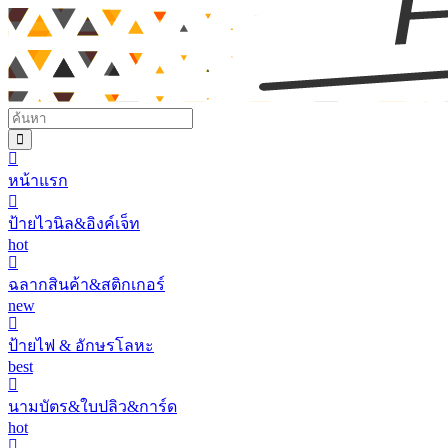
หน้าแรก
ป้ายไวนิล&อิงค์เจ็ท
hot
ฉลากสินค้า&สติกเกอร์
new
ป้ายไฟ & อักษรโลหะ
best
นามบัตร&ใบปลิว&การ์ด
hot