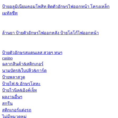
ป้ายอลูมิเนียมคอมโพสิท ติดตัวอักษรไฟออกหน้า โครงเหล็ก
เมทัลชีท
ล้านยา ป้ายตัวอักษรไฟออกหลัง ป้ายโลโก้ไฟออกหน้า
ป้ายตัวอักษรสแตนเลส สวยๆ ทนๆ
casino
ฉลากสินค้า&สติกเกอร์
นามบัตร&ใบปลิว&การ์ด
ป้ายพลาสวูด
ป้ายไฟ & อักษรโลหะ
ป้ายไวนิล&อิงค์เจ็ท
ผลงานอื่นๆ
สกรีน
สติกเกอร์แต่งรถ
ไม่มีหมวดหมู่