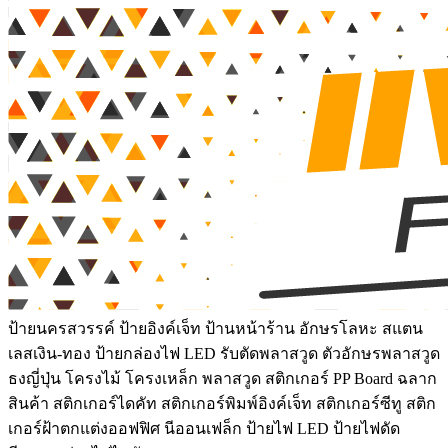
ป้ายนครสวรรค์ ป้ายอิงค์เจ็ท ป้านหน้าร้าน อักษรโลหะ สแตน
เลสเงิน-ทอง ป้ายกล่องไฟ LED รับตัดพลาสวูด ตัวอักษรพลาสวูด
ธงญี่ปุ่น โครงไม้ โครงเหล็ก พลาสวูด สติกเกอร์ PP Board ฉลาก
สินค้า สติกเกอร์ไดคัท สติกเกอร์พิมพ์อิงค์เจ็ท สติกเกอร์ซีทู สติก
เกอร์ฝ้าตกแต่งออฟฟิศ นีออนเฟล็ก ป้ายไฟ LED ป้ายไฟดัด