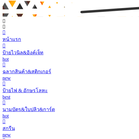
หน้าแรก
ป้ายไวนิล&อิงค์เจ็ท
hot
ฉลากสินค้า&สติกเกอร์
new
ป้ายไฟ & อักษรโลหะ
best
นามบัตร&ใบปลิว&การ์ด
hot
สกรีน
new