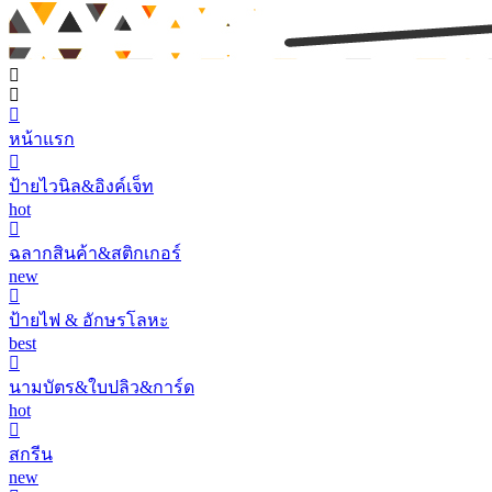
หน้าแรก
ป้ายไวนิล&อิงค์เจ็ท
hot
ฉลากสินค้า&สติกเกอร์
new
ป้ายไฟ & อักษรโลหะ
best
นามบัตร&ใบปลิว&การ์ด
hot
สกรีน
new