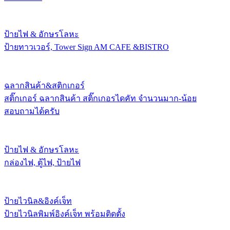
ป้ายไฟ & อักษรโลหะ
ป้ายทาวเวอร์, Tower Sign AM CAFE &BISTRO
ฉลากสินค้า&สติกเกอร์
สติ๊กเกอร์ ฉลากสินค้า สติ๊กเกอรไดคัท จำนวนมาก-น้อย
สอบถามได้ครับ
ป้ายไฟ & อักษรโลหะ
กล่องไฟ, ตู้ไฟ, ป้ายไฟ
ป้ายไวนิล&อิงค์เจ็ท
ป้ายไวนิลพิมพ์อิงค์เจ็ท พร้อมติดตั้ง