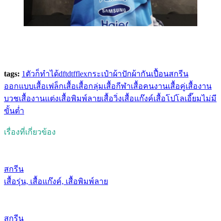
tags:
1ตัวก็ทำได้
dft
dtf
flex
กระเป๋าผ้า
ปัก
ผ้ากันเปื้อน
สกรีน
ออกแบบเสื้อ
เฟล็ก
เสื้อ
เสื้อกลุ่ม
เสื้อกีฬา
เสื้อคนงาน
เสื้อคู่
เสื้องาน
บวช
เสื้องานแต่ง
เสื้อพิมพ์ลาย
เสื้อวิ่ง
เสื้อแก๊งค์
เสื้อโปโล
เอี๊ยม
ไม่มี
ขั้นต่ำ
เรื่องที่เกี่ยวข้อง
สกรีน
เสื้อรุ่น, เสื้อแก๊งค์, เสื้อพิมพ์ลาย
สกรีน