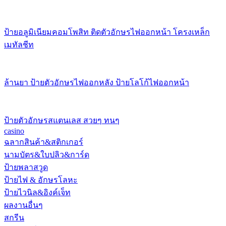
ป้ายอลูมิเนียมคอมโพสิท ติดตัวอักษรไฟออกหน้า โครงเหล็ก
เมทัลชีท
ล้านยา ป้ายตัวอักษรไฟออกหลัง ป้ายโลโก้ไฟออกหน้า
ป้ายตัวอักษรสแตนเลส สวยๆ ทนๆ
casino
ฉลากสินค้า&สติกเกอร์
นามบัตร&ใบปลิว&การ์ด
ป้ายพลาสวูด
ป้ายไฟ & อักษรโลหะ
ป้ายไวนิล&อิงค์เจ็ท
ผลงานอื่นๆ
สกรีน