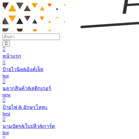
หน้าแรก
ป้ายไวนิล&อิงค์เจ็ท
hot
ฉลากสินค้า&สติกเกอร์
new
ป้ายไฟ & อักษรโลหะ
best
นามบัตร&ใบปลิว&การ์ด
hot