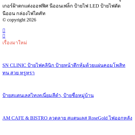
เกอร์ฝ้าตกแต่งออฟฟิศ นีออนเฟล็ก ป้ายไฟ LED ป้ายไฟดัด
นีออน กล่องไฟไดคัท
© copyright 2026
เรื่องมาใหม่
SN CLINIC ป้ายไฟคลินิก ป้ายหน้าตึกหุ้มด้วยแผ่นคอมโพสิท
ทน สวย หรูหรา
ป้ายสแตนเลสไทเทเนี่ยมสีดำ, ป้ายชื่อหมู่บ้าน
AM CAFE & BISTRO ลวดลาย สแตนเลส RoseGold ไฟออกหลัง