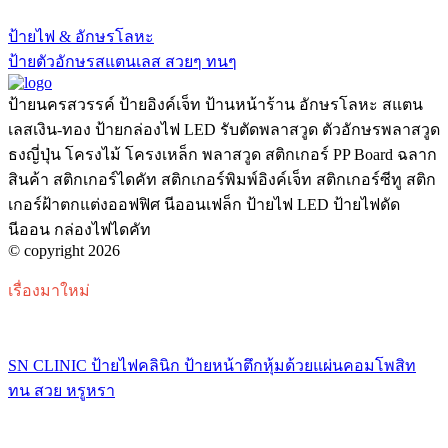
ป้ายไฟ & อักษรโลหะ
ป้ายตัวอักษรสแตนเลส สวยๆ ทนๆ
ป้ายนครสวรรค์ ป้ายอิงค์เจ็ท ป้านหน้าร้าน อักษรโลหะ สแตน
เลสเงิน-ทอง ป้ายกล่องไฟ LED รับตัดพลาสวูด ตัวอักษรพลาสวูด
ธงญี่ปุ่น โครงไม้ โครงเหล็ก พลาสวูด สติกเกอร์ PP Board ฉลาก
สินค้า สติกเกอร์ไดคัท สติกเกอร์พิมพ์อิงค์เจ็ท สติกเกอร์ซีทู สติก
เกอร์ฝ้าตกแต่งออฟฟิศ นีออนเฟล็ก ป้ายไฟ LED ป้ายไฟดัด
นีออน กล่องไฟไดคัท
© copyright 2026
เรื่องมาใหม่
SN CLINIC ป้ายไฟคลินิก ป้ายหน้าตึกหุ้มด้วยแผ่นคอมโพสิท
ทน สวย หรูหรา