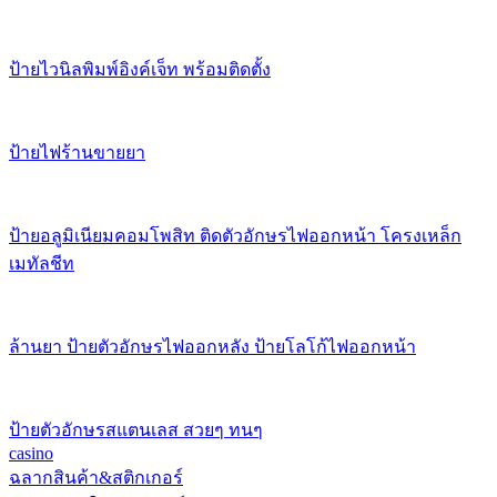
ป้ายไวนิลพิมพ์อิงค์เจ็ท พร้อมติดตั้ง
ป้ายไฟร้านขายยา
ป้ายอลูมิเนียมคอมโพสิท ติดตัวอักษรไฟออกหน้า โครงเหล็ก
เมทัลชีท
ล้านยา ป้ายตัวอักษรไฟออกหลัง ป้ายโลโก้ไฟออกหน้า
ป้ายตัวอักษรสแตนเลส สวยๆ ทนๆ
casino
ฉลากสินค้า&สติกเกอร์