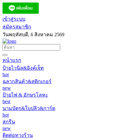
เข้าสู่ระบบ
สมัครสมาชิก
วันพฤหัสบดี, 6 สิงหาคม 2569
หน้าแรก
ป้ายไวนิล&อิงค์เจ็ท
hot
ฉลากสินค้า&สติกเกอร์
new
ป้ายไฟ & อักษรโลหะ
best
นามบัตร&ใบปลิว&การ์ด
hot
สกรีน
new
ติดต่อทางร้าน