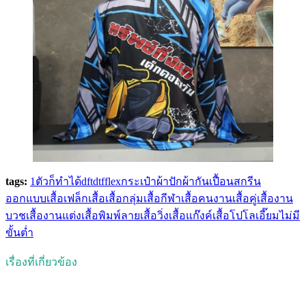
tags:
1ตัวก็ทำได้
dft
dtf
flex
กระเป๋าผ้า
ปัก
ผ้ากันเปื้อน
สกรีน
ออกแบบเสื้อ
เฟล็ก
เสื้อ
เสื้อกลุ่ม
เสื้อกีฬา
เสื้อคนงาน
เสื้อคู่
เสื้องาน
บวช
เสื้องานแต่ง
เสื้อพิมพ์ลาย
เสื้อวิ่ง
เสื้อแก๊งค์
เสื้อโปโล
เอี๊ยม
ไม่มี
ขั้นต่ำ
เรื่องที่เกี่ยวข้อง