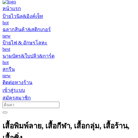
หน้าแรก
ป้ายไวนิล&อิงค์เจ็ท
hot
ฉลากสินค้า&สติกเกอร์
new
ป้ายไฟ & อักษรโลหะ
best
นามบัตร&ใบปลิว&การ์ด
hot
สกรีน
new
ติดต่อทางร้าน
เข้าสู่ระบบ
สมัครสมาชิก
เสื้อพิมพ์ลาย, เสื้อกีฬา, เสื้อกลุ่ม, เสื้อร้าน,
เสื้อซิ่ง,