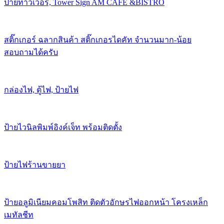
ป้ายทาวเวอร์, Tower Sign AM CAFE &BISTRO
สติ๊กเกอร์ ฉลากสินค้า สติ๊กเกอรไดคัท จำนวนมาก-น้อย
สอบถามได้ครับ
กล่องไฟ, ตู้ไฟ, ป้ายไฟ
ป้ายไวนิลพิมพ์อิงค์เจ็ท พร้อมติดตั้ง
ป้ายไฟร้านขายยา
ป้ายอลูมิเนียมคอมโพสิท ติดตัวอักษรไฟออกหน้า โครงเหล็ก
เมทัลชีท