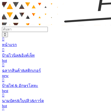
หน้าแรก
ป้ายไวนิล&อิงค์เจ็ท
hot
ฉลากสินค้า&สติกเกอร์
new
ป้ายไฟ & อักษรโลหะ
best
นามบัตร&ใบปลิว&การ์ด
hot