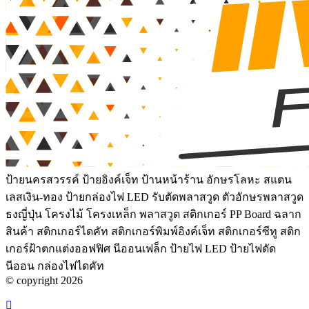
ป้ายนครสวรรค์ ป้ายอิงค์เจ็ท ป้านหน้าร้าน อักษรโลหะ สแตน
เลสเงิน-ทอง ป้ายกล่องไฟ LED รับตัดพลาสวูด ตัวอักษรพลาสวูด
ธงญี่ปุ่น โครงไม้ โครงเหล็ก พลาสวูด สติกเกอร์ PP Board ฉลาก
สินค้า สติกเกอร์ไดคัท สติกเกอร์พิมพ์อิงค์เจ็ท สติกเกอร์ซีทู สติก
เกอร์ฝ้าตกแต่งออฟฟิศ นีออนเฟล็ก ป้ายไฟ LED ป้ายไฟดัด
นีออน กล่องไฟไดคัท
© copyright 2026