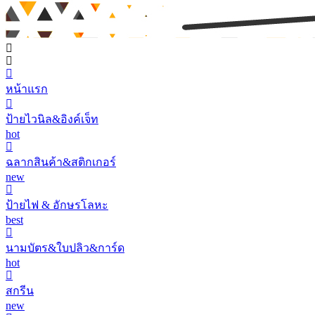
หน้าแรก
ป้ายไวนิล&อิงค์เจ็ท
hot
ฉลากสินค้า&สติกเกอร์
new
ป้ายไฟ & อักษรโลหะ
best
นามบัตร&ใบปลิว&การ์ด
hot
สกรีน
new