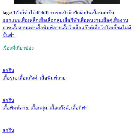
tags:
1ตัวก็ทำได้
dft
dtf
flex
กระเป๋าผ้า
ปัก
ผ้ากันเปื้อน
สกรีน
ออกแบบเสื้อ
เฟล็ก
เสื้อ
เสื้อกลุ่ม
เสื้อกีฬา
เสื้อคนงาน
เสื้อคู่
เสื้องาน
บวช
เสื้องานแต่ง
เสื้อพิมพ์ลาย
เสื้อวิ่ง
เสื้อแก๊งค์
เสื้อโปโล
เอี๊ยม
ไม่มี
ขั้นต่ำ
เรื่องที่เกี่ยวข้อง
สกรีน
เสื้อรุ่น, เสื้อแก๊งค์, เสื้อพิมพ์ลาย
สกรีน
เสื้อพิมพ์ลาย, เสื้อกลุ่ม, เสื้อแก๊งค์, เสื้อกีฬา
สกรีน