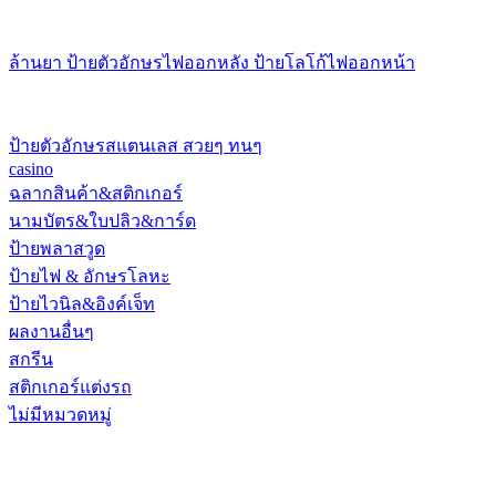
ล้านยา ป้ายตัวอักษรไฟออกหลัง ป้ายโลโก้ไฟออกหน้า
ป้ายตัวอักษรสแตนเลส สวยๆ ทนๆ
casino
ฉลากสินค้า&สติกเกอร์
นามบัตร&ใบปลิว&การ์ด
ป้ายพลาสวูด
ป้ายไฟ & อักษรโลหะ
ป้ายไวนิล&อิงค์เจ็ท
ผลงานอื่นๆ
สกรีน
สติกเกอร์แต่งรถ
ไม่มีหมวดหมู่