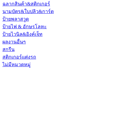
ฉลากสินค้า&สติกเกอร์
นามบัตร&ใบปลิว&การ์ด
ป้ายพลาสวูด
ป้ายไฟ & อักษรโลหะ
ป้ายไวนิล&อิงค์เจ็ท
ผลงานอื่นๆ
สกรีน
สติกเกอร์แต่งรถ
ไม่มีหมวดหมู่