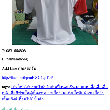
T: 0831664808
L: panyasathong
Add Line กดเลยครับ
http://line.me/ti/p/mHXG1qsTbP
tags:
1ตัวก็ทำได้
กระเป๋าผ้า
ผ้ากันเปื้อน
สกรีน
ออกแบบเสื้อ
เสื้อ
เสื้อ
กลุ่ม
เสื้อกีฬา
เสื้อคู่
เสื้องานบวช
เสื้องานแต่ง
เสื้อพิมพ์ลาย
เสื้อวิ่ง
เสื้อแก๊งค์
เอี๊ยม
ไม่มีขั้นต่ำ
เรื่องที่เกี่ยวข้อง