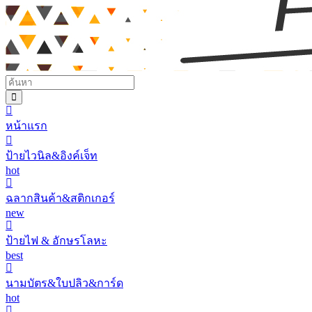
หน้าแรก
ป้ายไวนิล&อิงค์เจ็ท
hot
ฉลากสินค้า&สติกเกอร์
new
ป้ายไฟ & อักษรโลหะ
best
นามบัตร&ใบปลิว&การ์ด
hot