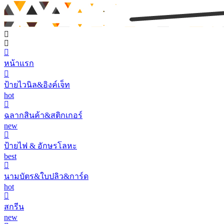
หน้าแรก
ป้ายไวนิล&อิงค์เจ็ท
hot
ฉลากสินค้า&สติกเกอร์
new
ป้ายไฟ & อักษรโลหะ
best
นามบัตร&ใบปลิว&การ์ด
hot
สกรีน
new