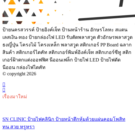
ป้ายนครสวรรค์ ป้ายอิงค์เจ็ท ป้านหน้าร้าน อักษรโลหะ สแตน
เลสเงิน-ทอง ป้ายกล่องไฟ LED รับตัดพลาสวูด ตัวอักษรพลาสวูด
ธงญี่ปุ่น โครงไม้ โครงเหล็ก พลาสวูด สติกเกอร์ PP Board ฉลาก
สินค้า สติกเกอร์ไดคัท สติกเกอร์พิมพ์อิงค์เจ็ท สติกเกอร์ซีทู สติก
เกอร์ฝ้าตกแต่งออฟฟิศ นีออนเฟล็ก ป้ายไฟ LED ป้ายไฟดัด
นีออน กล่องไฟไดคัท
© copyright 2026
เรื่องมาใหม่
SN CLINIC ป้ายไฟคลินิก ป้ายหน้าตึกหุ้มด้วยแผ่นคอมโพสิท
ทน สวย หรูหรา