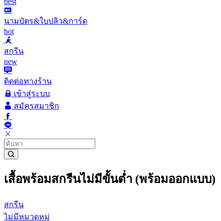
best
นามบัตร&ใบปลิว&การ์ด
hot
สกรีน
new
ติดต่อทางร้าน
เข้าสู่ระบบ
สมัครสมาชิก
เสื้อพร้อมสกรีนไม่มีขั้นต่ำ (พร้อมออกแบบ)
สกรีน
ไม่มีหมวดหมู่