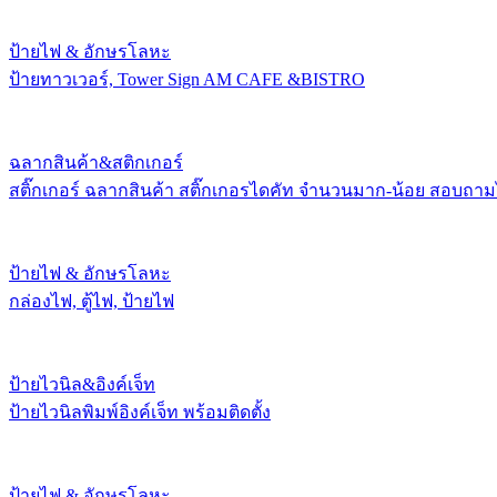
ป้ายไฟ & อักษรโลหะ
ป้ายทาวเวอร์, Tower Sign AM CAFE &BISTRO
ฉลากสินค้า&สติกเกอร์
สติ๊กเกอร์ ฉลากสินค้า สติ๊กเกอรไดคัท จำนวนมาก-น้อย สอบถาม
ป้ายไฟ & อักษรโลหะ
กล่องไฟ, ตู้ไฟ, ป้ายไฟ
ป้ายไวนิล&อิงค์เจ็ท
ป้ายไวนิลพิมพ์อิงค์เจ็ท พร้อมติดตั้ง
ป้ายไฟ & อักษรโลหะ