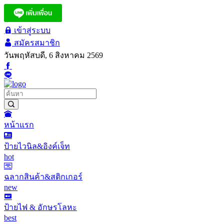
เข้าสู่ระบบ
สมัครสมาชิก
วันพฤหัสบดี, 6 สิงหาคม 2569
หน้าแรก
ป้ายไวนิล&อิงค์เจ็ท
hot
ฉลากสินค้า&สติกเกอร์
new
ป้ายไฟ & อักษรโลหะ
best