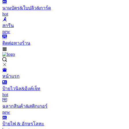
นามบัตร&ใบปลิว&การ์ด
hot
สกรีน
new
ติดต่อทางร้าน
หน้าแรก
ป้ายไวนิล&อิงค์เจ็ท
hot
ฉลากสินค้า&สติกเกอร์
new
ป้ายไฟ & อักษรโลหะ