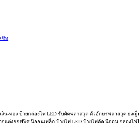
ลชีท
งิน-ทอง ป้ายกล่องไฟ LED รับตัดพลาสวูด ตัวอักษรพลาสวูด ธงญี่ป
์ฝ้าตกแต่งออฟฟิศ นีออนเฟล็ก ป้ายไฟ LED ป้ายไฟดัด นีออน กล่องไฟ