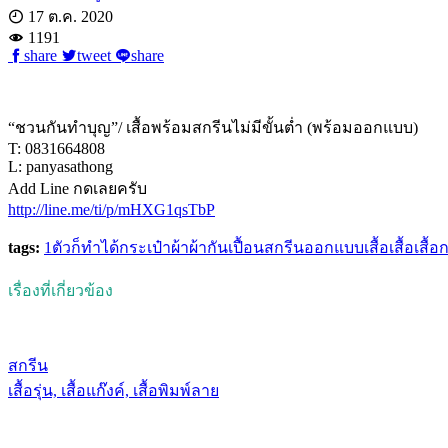
17 ต.ค. 2020
1191
share
tweet
share
“ชวนกันทำบุญ”/ เสื้อพร้อมสกรีนไม่มีขั้นต่ำ (พร้อมออกแบบ)
T: 0831664808
L: panyasathong
Add Line กดเลยครับ
http://line.me/ti/p/mHXG1qsTbP
tags:
1ตัวก็ทำได้
กระเป๋าผ้า
ผ้ากันเปื้อน
สกรีน
ออกแบบเสื้อ
เสื้อ
เสื้อก
เรื่องที่เกี่ยวข้อง
สกรีน
เสื้อรุ่น, เสื้อแก๊งค์, เสื้อพิมพ์ลาย