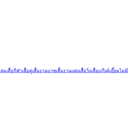
ลุ่ม
เสื้อกีฬา
เสื้อคู่
เสื้องานบวช
เสื้องานแต่ง
เสื้อวิ่ง
เสื้อแก๊งค์
เอี๊ยม
ไม่มี