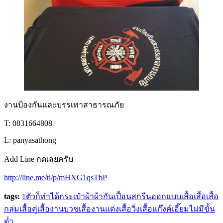
งานป้องกันและบรรเทาสาธารณภัย
T: 0831664808
L: panyasathong
Add Line กดเลยครับ
http://line.me/ti/p/mHXG1qsTbP
tags:
1ตัวก็ทำได้
กระเป๋าผ้า
ผ้ากันเปื้อน
สกรีน
ออกแบบเสื้อ
เสื้อ
เสื้อ
กลุ่ม
เสื้อคู่
เสื้องานบวช
เสื้องานแต่ง
เสื้อวิ่ง
เสื้อแก๊งค์
เอี๊ยม
ไม่มีขั้น
ต่ำ