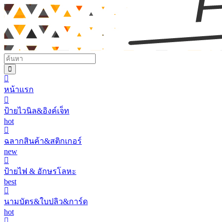
หน้าแรก
ป้ายไวนิล&อิงค์เจ็ท
hot
ฉลากสินค้า&สติกเกอร์
new
ป้ายไฟ & อักษรโลหะ
best
นามบัตร&ใบปลิว&การ์ด
hot