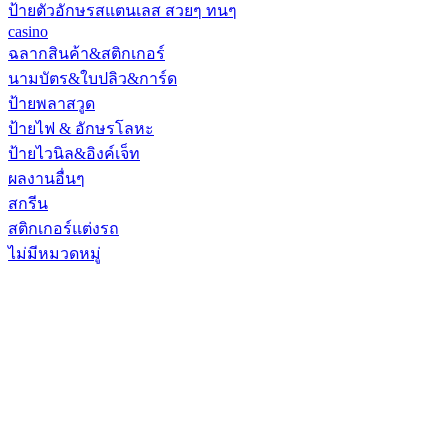
ป้ายตัวอักษรสแตนเลส สวยๆ ทนๆ
casino
ฉลากสินค้า&สติกเกอร์
นามบัตร&ใบปลิว&การ์ด
ป้ายพลาสวูด
ป้ายไฟ & อักษรโลหะ
ป้ายไวนิล&อิงค์เจ็ท
ผลงานอื่นๆ
สกรีน
สติกเกอร์แต่งรถ
ไม่มีหมวดหมู่