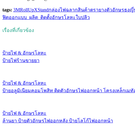
tags:
3M
RollUp
XStand
กล่องไฟ
ฉลากสินค้า
ตรายาง
ตัวอักษร
ธงญี่ป
ฟิต
ออกแบบ_ผลิต_ติดตั้ง
อักษรโลหะ
ใบปลิว
เรื่องที่เกี่ยวข้อง
ป้ายไฟ & อักษรโลหะ
ป้ายไฟร้านขายยา
ป้ายไฟ & อักษรโลหะ
ป้ายอลูมิเนียมคอมโพสิท ติดตัวอักษรไฟออกหน้า โครงเหล็กเมทั
ป้ายไฟ & อักษรโลหะ
ล้านยา ป้ายตัวอักษรไฟออกหลัง ป้ายโลโก้ไฟออกหน้า