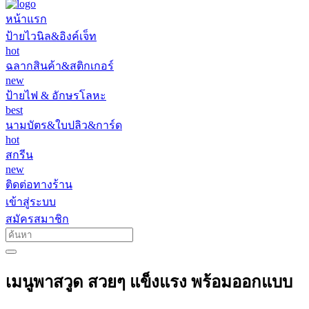
หน้าแรก
ป้ายไวนิล&อิงค์เจ็ท
hot
ฉลากสินค้า&สติกเกอร์
new
ป้ายไฟ & อักษรโลหะ
best
นามบัตร&ใบปลิว&การ์ด
hot
สกรีน
new
ติดต่อทางร้าน
เข้าสู่ระบบ
สมัครสมาชิก
เมนูพาสวูด สวยๆ แข็งแรง พร้อมออกแบบ