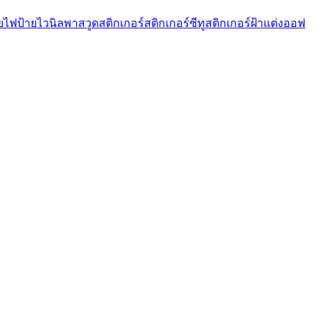
ายไฟ
ป้ายไวนิล
พาสวูด
สติกเกอร์
สติกเกอร์ซีทู
สติกเกอร์ฝ้าแต่งออฟ