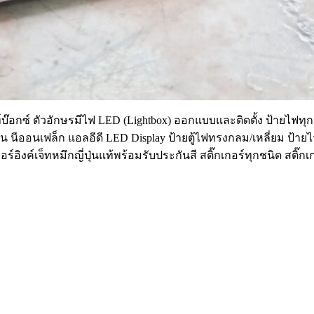
บ๊อกซ์ ตัวอักษรมีไฟ LED (Lightbox) ออกแบบและติดตั้ง ป้ายไฟทุกช
น นีออนเฟล็ก แอลอีดี LED Display ป้ายตู้ไฟทรงกลม/เหลี่ยม ป้า
ร์อิงค์เจ็ทหมึกญี่ปุ่นแท้พร้อมรับประกันสี สติ๊กเกอร์ทุกชนิด สติ