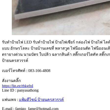
รับทําป้ายไฟ LED รับทำป้ายไฟ ป้ายไฟเชียร์ กล่องไฟ ป้ายไฟ ไลท์
แบบ อักษรโลหะ ป้ายบ้านเลขที่ พลาสวูด ไฟนีออนดัด ไฟนีออนเส้
ตรายางด่วน นามบัตร ใบปลิว ฉลากสินค้า สติ๊กเกอร์ไดคัท สติ๊กเกอ
ป้ายนครสวรรค์
เบอร์โทรศัพท์ : 083-166-4808
สั่งงานคลิ๊ก
https://lin.ee/rbkgfnI
Line ID : panyasathong
แฟนเพจ :
แฟ้มดีไซน์ ป้ายนครสวรรค์
E-mail : famigo_fame@hotmail.com