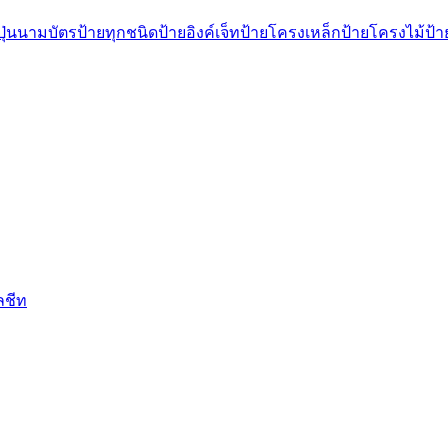
ุ่น
นามบัตร
ป้ายทุกชนิด
ป้ายอิงค์เจ็ท
ป้ายโครงเหล็ก
ป้ายโครงไม้
ป้
ลชีท