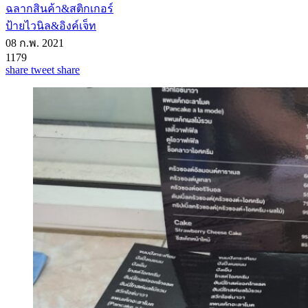
ฉลากสินค้า&สติกเกอร์
ป้ายไวนิล&อิงค์เจ็ท
08 ก.พ. 2021
1179
share
tweet
share