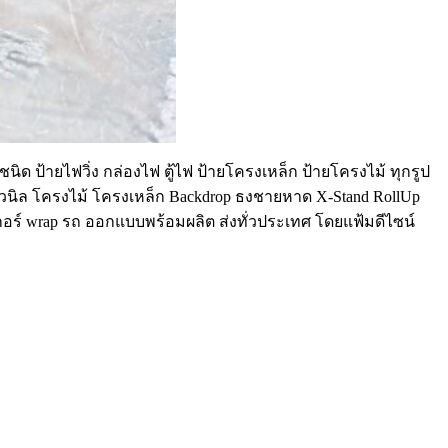
นิด ป้ายไฟวิ่ง กล่องไฟ ตู้ไฟ ป้ายโครงเหล็ก ป้ายโครงไม้ ทุกรูป
ยไวนิล โครงไม้ โครงเหล็ก Backdrop ธงชายหาด X-Stand RollUp
๊กเกอร์ wrap รถ ออกแบบพร้อมผลิต ส่งทั่วประเทศ โดยแฟ้มดีไซน์