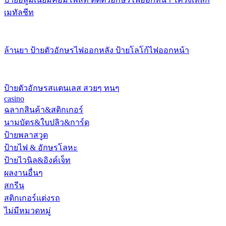
เมทัลชีท
ล้านยา ป้ายตัวอักษรไฟออกหลัง ป้ายโลโก้ไฟออกหน้า
ป้ายตัวอักษรสแตนเลส สวยๆ ทนๆ
casino
ฉลากสินค้า&สติกเกอร์
นามบัตร&ใบปลิว&การ์ด
ป้ายพลาสวูด
ป้ายไฟ & อักษรโลหะ
ป้ายไวนิล&อิงค์เจ็ท
ผลงานอื่นๆ
สกรีน
สติกเกอร์แต่งรถ
ไม่มีหมวดหมู่