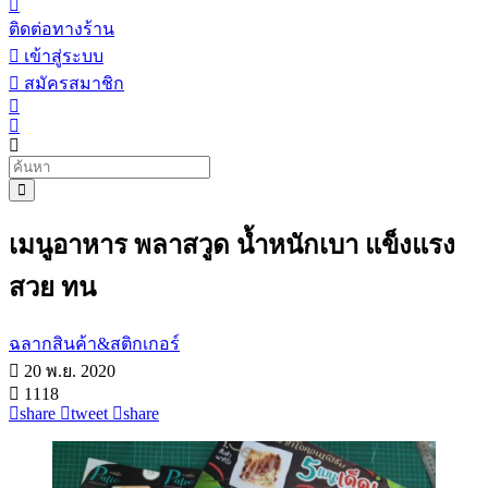
ติดต่อทางร้าน
เข้าสู่ระบบ
สมัครสมาชิก
เมนูอาหาร พลาสวูด น้ำหนักเบา แข็งแรง
สวย ทน
ฉลากสินค้า&สติกเกอร์
20 พ.ย. 2020
1118
share
tweet
share