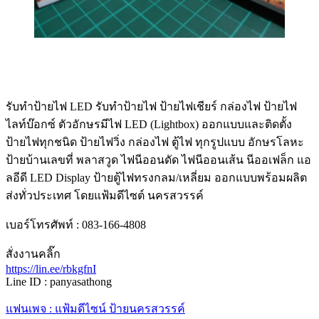
รับทําป้ายไฟ LED รับทำป้ายไฟ ป้ายไฟเชียร์ กล่องไฟ ป้ายไฟ
ไลท์บ๊อกซ์ ตัวอักษรมีไฟ LED (Lightbox) ออกแบบและติดตั้ง
ป้ายไฟทุกชนิด ป้ายไฟวิ่ง กล่องไฟ ตู้ไฟ ทุกรูปแบบ อักษรโลหะ
ป้ายบ้านเลขที่ พลาสวูด ไฟนีออนดัด ไฟนีออนเส้น นีออเฟล็ก แอ
ลอีดี LED Display ป้ายตู้ไฟทรงกลม/เหลี่ยม ออกแบบพร้อมผลิต
ส่งทั่วประเทศ โดยแฟ้มดีไซต์ นครสวรรค์
เบอร์โทรศัพท์ : 083-166-4808
สั่งงานคลิ๊ก
https://lin.ee/rbkgfnI
Line ID : panyasathong
แฟนเพจ : แฟ้มดีไซน์ ป้ายนครสวรรค์