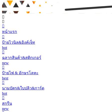
หน้าแรก
ป้ายไวนิล&อิงค์เจ็ท
hot
ฉลากสินค้า&สติกเกอร์
new
ป้ายไฟ & อักษรโลหะ
best
นามบัตร&ใบปลิว&การ์ด
hot
สกรีน
new