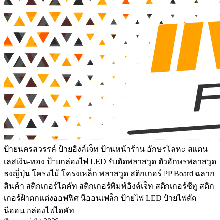
ป้ายนครสวรรค์ ป้ายอิงค์เจ็ท ป้านหน้าร้าน อักษรโลหะ สแตน
เลสเงิน-ทอง ป้ายกล่องไฟ LED รับตัดพลาสวูด ตัวอักษรพลาสวูด
ธงญี่ปุ่น โครงไม้ โครงเหล็ก พลาสวูด สติกเกอร์ PP Board ฉลาก
สินค้า สติกเกอร์ไดคัท สติกเกอร์พิมพ์อิงค์เจ็ท สติกเกอร์ซีทู สติก
เกอร์ฝ้าตกแต่งออฟฟิศ นีออนเฟล็ก ป้ายไฟ LED ป้ายไฟดัด
นีออน กล่องไฟไดคัท