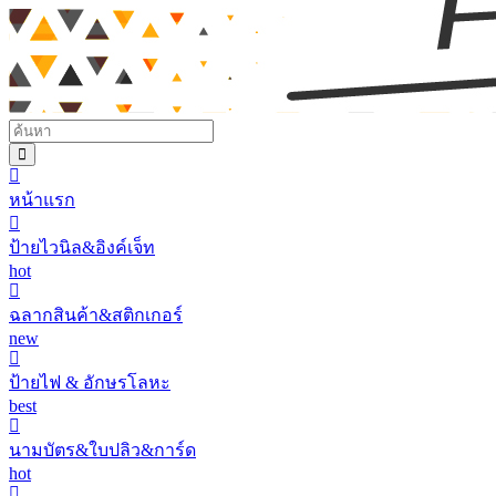
หน้าแรก
ป้ายไวนิล&อิงค์เจ็ท
hot
ฉลากสินค้า&สติกเกอร์
new
ป้ายไฟ & อักษรโลหะ
best
นามบัตร&ใบปลิว&การ์ด
hot