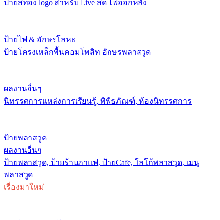
ป้ายสีทอง logo สำหรับ Live สด ไฟออกหลัง
ป้ายไฟ & อักษรโลหะ
ป้ายโครงเหล็กพื้นคอมโพสิท อักษรพลาสวูด
ผลงานอื่นๆ
นิทรรศการแหล่งการเรียนรู้, พิพิธภัณฑ์, ห้องนิทรรศการ
ป้ายพลาสวูด
ผลงานอื่นๆ
ป้ายพลาสวูด, ป้ายร้านกาแฟ, ป้ายCafe, โลโก้พลาสวูด, เมนู
พลาสวูด
เรื่องมาใหม่