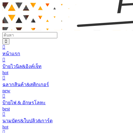
หน้าแรก
ป้ายไวนิล&อิงค์เจ็ท
hot
ฉลากสินค้า&สติกเกอร์
new
ป้ายไฟ & อักษรโลหะ
best
นามบัตร&ใบปลิว&การ์ด
hot