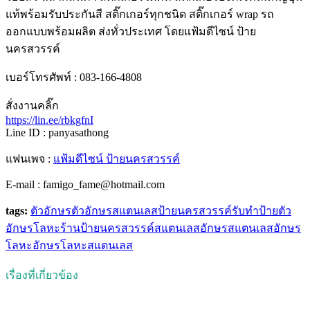
แท้พร้อมรับประกันสี สติ๊กเกอร์ทุกชนิด สติ๊กเกอร์ wrap รถ
ออกแบบพร้อมผลิต ส่งทั่วประเทศ โดยแฟ้มดีไซน์ ป้าย
นครสวรรค์
เบอร์โทรศัพท์ : 083-166-4808
สั่งงานคลิ๊ก
https://lin.ee/rbkgfnI
Line ID : panyasathong
แฟนเพจ :
แฟ้มดีไซน์ ป้ายนครสวรรค์
E-mail : famigo_fame@hotmail.com
tags:
ตัวอักษร
ตัวอักษรสแตนเลส
ป้ายนครสวรรค์
รับทำป้ายตัว
อักษรโลหะ
ร้านป้ายนครสวรรค์
สแตนเลส
อักษรสแตนเลส
อักษร
โลหะ
อักษรโลหะสแตนเลส
เรื่องที่เกี่ยวข้อง