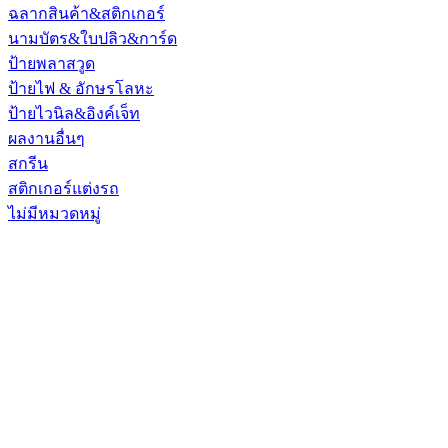
ฉลากสินค้า&สติกเกอร์
นามบัตร&ใบปลิว&การ์ด
ป้ายพลาสวูด
ป้ายไฟ & อักษรโลหะ
ป้ายไวนิล&อิงค์เจ็ท
ผลงานอื่นๆ
สกรีน
สติกเกอร์แต่งรถ
ไม่มีหมวดหมู่