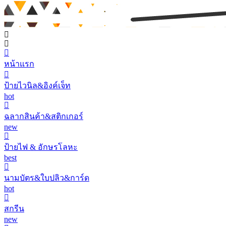
หน้าแรก
ป้ายไวนิล&อิงค์เจ็ท
hot
ฉลากสินค้า&สติกเกอร์
new
ป้ายไฟ & อักษรโลหะ
best
นามบัตร&ใบปลิว&การ์ด
hot
สกรีน
new