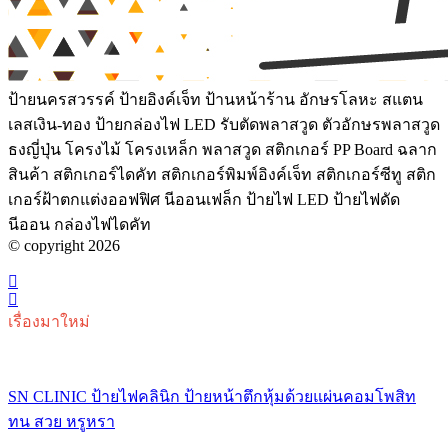
ป้ายนครสวรรค์ ป้ายอิงค์เจ็ท ป้านหน้าร้าน อักษรโลหะ สแตน
เลสเงิน-ทอง ป้ายกล่องไฟ LED รับตัดพลาสวูด ตัวอักษรพลาสวูด
ธงญี่ปุ่น โครงไม้ โครงเหล็ก พลาสวูด สติกเกอร์ PP Board ฉลาก
สินค้า สติกเกอร์ไดคัท สติกเกอร์พิมพ์อิงค์เจ็ท สติกเกอร์ซีทู สติก
เกอร์ฝ้าตกแต่งออฟฟิศ นีออนเฟล็ก ป้ายไฟ LED ป้ายไฟดัด
นีออน กล่องไฟไดคัท
© copyright 2026
เรื่องมาใหม่
SN CLINIC ป้ายไฟคลินิก ป้ายหน้าตึกหุ้มด้วยแผ่นคอมโพสิท
ทน สวย หรูหรา