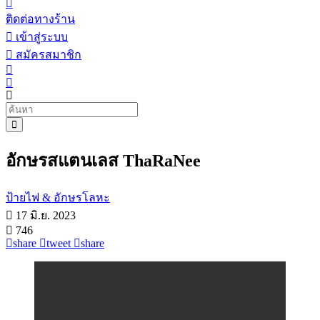
ติดต่อทางร้าน
เข้าสู่ระบบ
สมัครสมาชิก
อักษรสแตนเลส ThaRaNee
ป้ายไฟ & อักษรโลหะ
17 มิ.ย. 2023
746
share
tweet
share