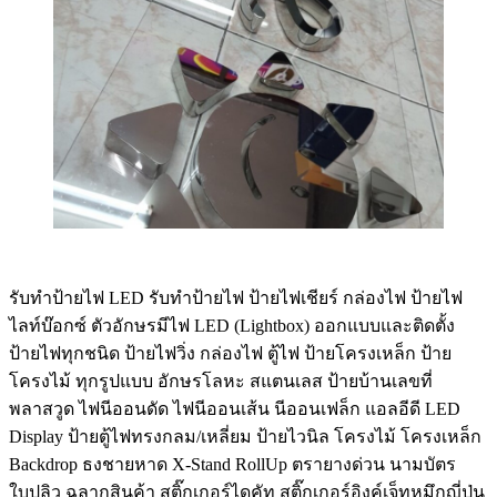
รับทําป้ายไฟ LED รับทำป้ายไฟ ป้ายไฟเชียร์ กล่องไฟ ป้ายไฟ
ไลท์บ๊อกซ์ ตัวอักษรมีไฟ LED (Lightbox) ออกแบบและติดตั้ง
ป้ายไฟทุกชนิด ป้ายไฟวิ่ง กล่องไฟ ตู้ไฟ ป้ายโครงเหล็ก ป้าย
โครงไม้ ทุกรูปแบบ อักษรโลหะ สแตนเลส ป้ายบ้านเลขที่
พลาสวูด ไฟนีออนดัด ไฟนีออนเส้น นีออนเฟล็ก แอลอีดี LED
Display ป้ายตู้ไฟทรงกลม/เหลี่ยม ป้ายไวนิล โครงไม้ โครงเหล็ก
Backdrop ธงชายหาด X-Stand RollUp ตรายางด่วน นามบัตร
ใบปลิว ฉลากสินค้า สติ๊กเกอร์ไดคัท สติ๊กเกอร์อิงค์เจ็ทหมึกญี่ปุ่น