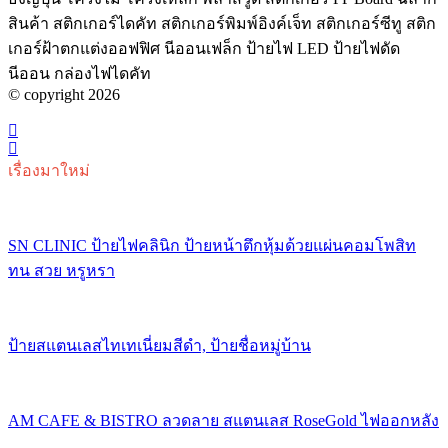
สินค้า สติกเกอร์ไดคัท สติกเกอร์พิมพ์อิงค์เจ็ท สติกเกอร์ซีทู สติก
เกอร์ฝ้าตกแต่งออฟฟิศ นีออนเฟล็ก ป้ายไฟ LED ป้ายไฟดัด
นีออน กล่องไฟไดคัท
© copyright 2026
เรื่องมาใหม่
SN CLINIC ป้ายไฟคลินิก ป้ายหน้าตึกหุ้มด้วยแผ่นคอมโพสิท
ทน สวย หรูหรา
ป้ายสแตนเลสไทเทเนี่ยมสีดำ, ป้ายชื่อหมู่บ้าน
AM CAFE & BISTRO ลวดลาย สแตนเลส RoseGold ไฟออกหลัง