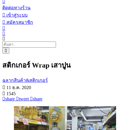
ติดต่อทางร้าน
เข้าสู่ระบบ
สมัครสมาชิก
สติกเกอร์ Wrap เสาปูน
ฉลากสินค้า&สติกเกอร์
11 ธ.ค. 2020
1545
share
tweet
share