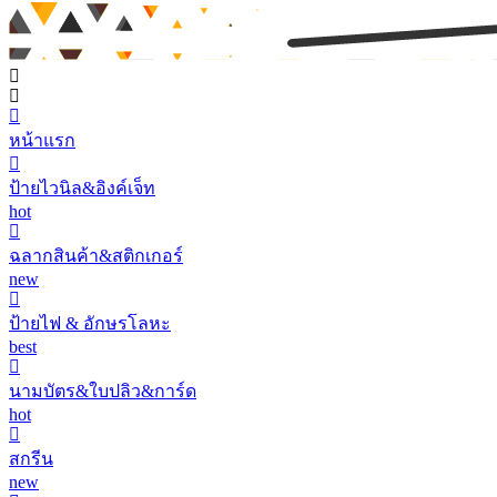
หน้าแรก
ป้ายไวนิล&อิงค์เจ็ท
hot
ฉลากสินค้า&สติกเกอร์
new
ป้ายไฟ & อักษรโลหะ
best
นามบัตร&ใบปลิว&การ์ด
hot
สกรีน
new