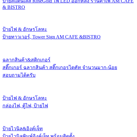
ป้ายสแตนเลส RoseGold ไฟ LED ออกหลัง ร้านคาเฟ่ AM CAFE
& BISTRO
ป้ายไฟ & อักษรโลหะ
ป้ายทาวเวอร์, Tower Sign AM CAFE &BISTRO
ฉลากสินค้า&สติกเกอร์
สติ๊กเกอร์ ฉลากสินค้า สติ๊กเกอรไดคัท จำนวนมาก-น้อย
สอบถามได้ครับ
ป้ายไฟ & อักษรโลหะ
กล่องไฟ, ตู้ไฟ, ป้ายไฟ
ป้ายไวนิล&อิงค์เจ็ท
ป้ายไวนิลพิมพ์อิงค์เจ็ท พร้อมติดตั้ง