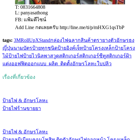
T: 0831664808
L: panyasathong
FB: แฟ้มดีไซน์
Add Line กดเลยครับ http://line.me/ti/p/mHXG1qsTbP
tags:
3M
RollUp
XStand
กล่องไฟ
ฉลากสินค้า
ตรายาง
ตัวอักษร
ธง
ญี่ปุ่น
นามบัตร
ป้ายทุกชนิด
ป้ายอิงค์เจ็ท
ป้ายโครงเหล็ก
ป้ายโครง
ไม้
ป้ายไฟ
ป้ายไวนิล
พาสวูด
สติกเกอร์
สติกเกอร์ซีทู
สติกเกอร์ฝ้า
แต่งออฟฟิต
ออกแบบ_ผลิต_ติดตั้ง
อักษรโลหะ
ใบปลิว
เรื่องที่เกี่ยวข้อง
ป้ายไฟ & อักษรโลหะ
ป้ายไฟร้านขายยา
ป้ายไฟ & อักษรโลหะ
ป้ายอลูมิเนียมคอมโพสิท ติดตัวอักษรไฟออกหน้า โครงเหล็ก