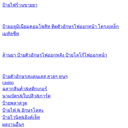
ป้ายไฟร้านขายยา
ป้ายอลูมิเนียมคอมโพสิท ติดตัวอักษรไฟออกหน้า โครงเหล็ก
เมทัลชีท
ล้านยา ป้ายตัวอักษรไฟออกหลัง ป้ายโลโก้ไฟออกหน้า
ป้ายตัวอักษรสแตนเลส สวยๆ ทนๆ
casino
ฉลากสินค้า&สติกเกอร์
นามบัตร&ใบปลิว&การ์ด
ป้ายพลาสวูด
ป้ายไฟ & อักษรโลหะ
ป้ายไวนิล&อิงค์เจ็ท
ผลงานอื่นๆ