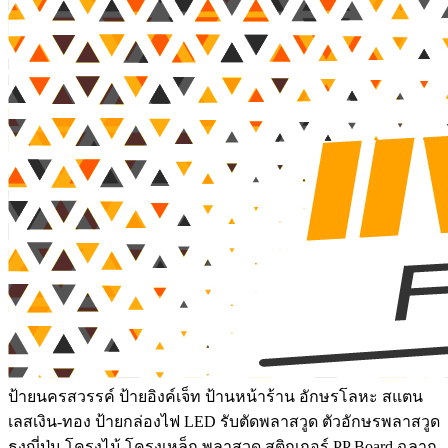
ป้ายนครสวรรค์ ป้ายอิงค์เจ็ท ป้านหน้าร้าน อักษรโลหะ สแตน
เลสเงิน-ทอง ป้ายกล่องไฟ LED รับตัดพลาสวูด ตัวอักษรพลาสวูด
ธงญี่ปุ่น โครงไม้ โครงเหล็ก พลาสวูด สติกเกอร์ PP Board ฉลาก