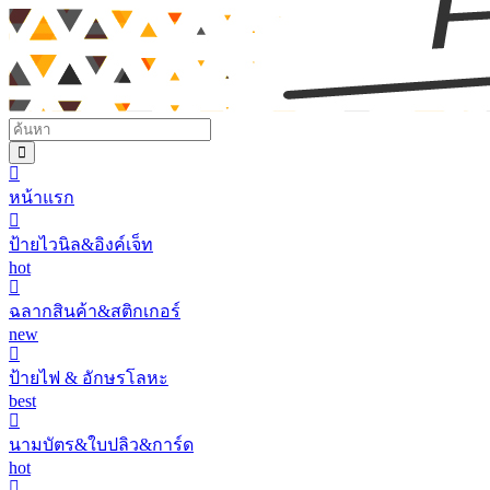
หน้าแรก
ป้ายไวนิล&อิงค์เจ็ท
hot
ฉลากสินค้า&สติกเกอร์
new
ป้ายไฟ & อักษรโลหะ
best
นามบัตร&ใบปลิว&การ์ด
hot