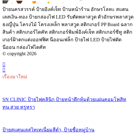
ป้ายนครสวรรค์ ป้ายอิงค์เจ็ท ป้านหน้าร้าน อักษรโลหะ สแตน
เลสเงิน-ทอง ป้ายกล่องไฟ LED รับตัดพลาสวูด ตัวอักษรพลาสวูด
ธงญี่ปุ่น โครงไม้ โครงเหล็ก พลาสวูด สติกเกอร์ PP Board ฉลาก
สินค้า สติกเกอร์ไดคัท สติกเกอร์พิมพ์อิงค์เจ็ท สติกเกอร์ซีทู สติก
เกอร์ฝ้าตกแต่งออฟฟิศ นีออนเฟล็ก ป้ายไฟ LED ป้ายไฟดัด
นีออน กล่องไฟไดคัท
© copyright 2026
เรื่องมาใหม่
SN CLINIC ป้ายไฟคลินิก ป้ายหน้าตึกหุ้มด้วยแผ่นคอมโพสิท
ทน สวย หรูหรา
ป้ายสแตนเลสไทเทเนี่ยมสีดำ, ป้ายชื่อหมู่บ้าน