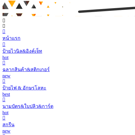
หน้าแรก
ป้ายไวนิล&อิงค์เจ็ท
hot
ฉลากสินค้า&สติกเกอร์
new
ป้ายไฟ & อักษรโลหะ
best
นามบัตร&ใบปลิว&การ์ด
hot
สกรีน
new