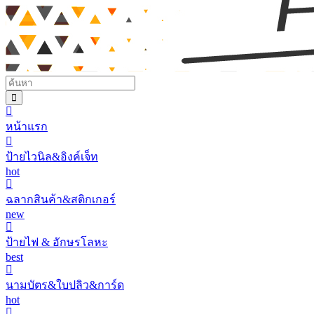
หน้าแรก
ป้ายไวนิล&อิงค์เจ็ท
hot
ฉลากสินค้า&สติกเกอร์
new
ป้ายไฟ & อักษรโลหะ
best
นามบัตร&ใบปลิว&การ์ด
hot