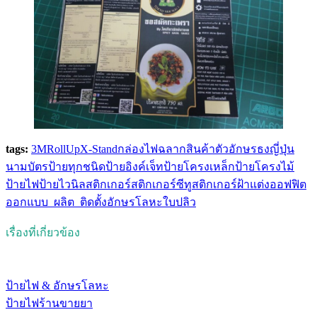
tags:
3M
RollUp
X-Stand
กล่องไฟ
ฉลากสินค้า
ตัวอักษร
ธงญี่ปุ่น
นามบัตร
ป้ายทุกชนิด
ป้ายอิงค์เจ็ท
ป้ายโครงเหล็ก
ป้ายโครงไม้
ป้ายไฟ
ป้ายไวนิล
สติกเกอร์
สติกเกอร์ซีทู
สติกเกอร์ฝ้าแต่งออฟฟิต
ออกแบบ_ผลิต_ติดตั้ง
อักษรโลหะ
ใบปลิว
เรื่องที่เกี่ยวข้อง
ป้ายไฟ & อักษรโลหะ
ป้ายไฟร้านขายยา