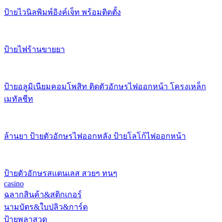
ป้ายไวนิลพิมพ์อิงค์เจ็ท พร้อมติดตั้ง
ป้ายไฟร้านขายยา
ป้ายอลูมิเนียมคอมโพสิท ติดตัวอักษรไฟออกหน้า โครงเหล็ก
เมทัลชีท
ล้านยา ป้ายตัวอักษรไฟออกหลัง ป้ายโลโก้ไฟออกหน้า
ป้ายตัวอักษรสแตนเลส สวยๆ ทนๆ
casino
ฉลากสินค้า&สติกเกอร์
นามบัตร&ใบปลิว&การ์ด
ป้ายพลาสวูด