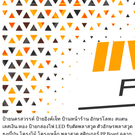
ป้ายนครสวรรค์ ป้ายอิงค์เจ็ท ป้านหน้าร้าน อักษรโลหะ สแตน
เลสเงิน-ทอง ป้ายกล่องไฟ LED รับตัดพลาสวูด ตัวอักษรพลาสวูด
ธงญี่ปุ่น โครงไม้ โครงเหล็ก พลาสวูด สติกเกอร์ PP Board ฉลาก