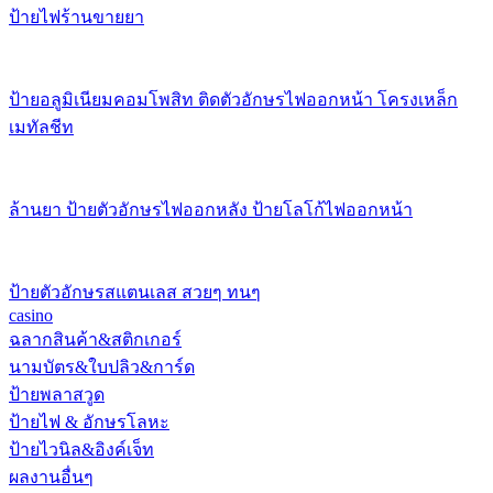
ป้ายไฟร้านขายยา
ป้ายอลูมิเนียมคอมโพสิท ติดตัวอักษรไฟออกหน้า โครงเหล็ก
เมทัลชีท
ล้านยา ป้ายตัวอักษรไฟออกหลัง ป้ายโลโก้ไฟออกหน้า
ป้ายตัวอักษรสแตนเลส สวยๆ ทนๆ
casino
ฉลากสินค้า&สติกเกอร์
นามบัตร&ใบปลิว&การ์ด
ป้ายพลาสวูด
ป้ายไฟ & อักษรโลหะ
ป้ายไวนิล&อิงค์เจ็ท
ผลงานอื่นๆ