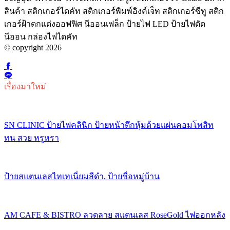
สินค้า สติกเกอร์ไดคัท สติกเกอร์พิมพ์อิงค์เจ็ท สติกเกอร์ซีทู สติก
เกอร์ฝ้าตกแต่งออฟฟิศ นีออนเฟล็ก ป้ายไฟ LED ป้ายไฟดัด
นีออน กล่องไฟไดคัท
© copyright 2026
เรื่องมาใหม่
SN CLINIC ป้ายไฟคลินิก ป้ายหน้าตึกหุ้มด้วยแผ่นคอมโพสิท
ทน สวย หรูหรา
ป้ายสแตนเลสไทเทเนี่ยมสีดำ, ป้ายชื่อหมู่บ้าน
AM CAFE & BISTRO ลวดลาย สแตนเลส RoseGold ไฟออกหลัง