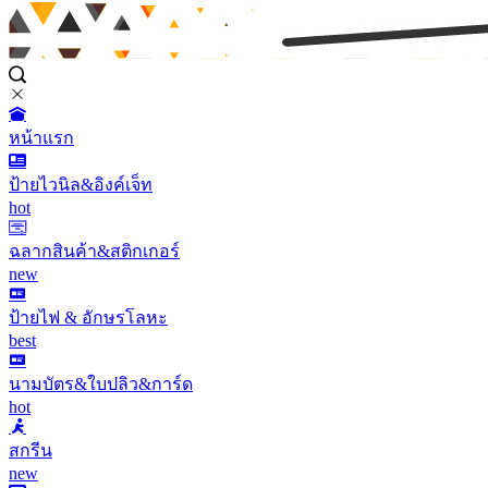
หน้าแรก
ป้ายไวนิล&อิงค์เจ็ท
hot
ฉลากสินค้า&สติกเกอร์
new
ป้ายไฟ & อักษรโลหะ
best
นามบัตร&ใบปลิว&การ์ด
hot
สกรีน
new