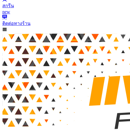
สกรีน
new
ติดต่อทางร้าน