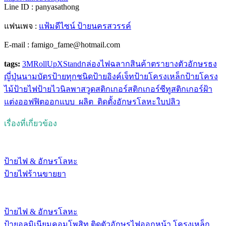
Line ID : panyasathong
แฟนเพจ :
แฟ้มดีไซน์ ป้ายนครสวรรค์
E-mail : famigo_fame@hotmail.com
tags:
3M
RollUp
XStand
กล่องไฟ
ฉลากสินค้า
ตรายาง
ตัวอักษร
ธง
ญี่ปุ่น
นามบัตร
ป้ายทุกชนิด
ป้ายอิงค์เจ็ท
ป้ายโครงเหล็ก
ป้ายโครง
ไม้
ป้ายไฟ
ป้ายไวนิล
พาสวูด
สติกเกอร์
สติกเกอร์ซีทู
สติกเกอร์ฝ้า
แต่งออฟฟิต
ออกแบบ_ผลิต_ติดตั้ง
อักษรโลหะ
ใบปลิว
เรื่องที่เกี่ยวข้อง
ป้ายไฟ & อักษรโลหะ
ป้ายไฟร้านขายยา
ป้ายไฟ & อักษรโลหะ
ป้ายอลูมิเนียมคอมโพสิท ติดตัวอักษรไฟออกหน้า โครงเหล็ก