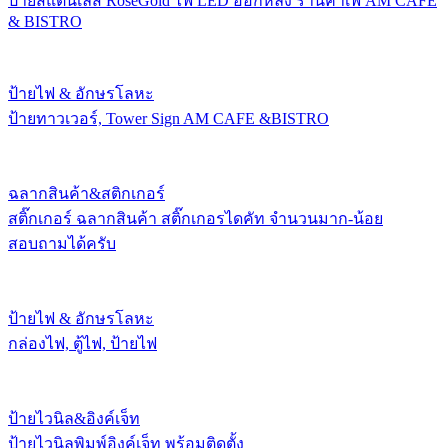
ป้ายสแตนเลส RoseGold ไฟ LED ออกหลัง ร้านคาเฟ่ AM CAFE
& BISTRO
ป้ายไฟ & อักษรโลหะ
ป้ายทาวเวอร์, Tower Sign AM CAFE &BISTRO
ฉลากสินค้า&สติกเกอร์
สติ๊กเกอร์ ฉลากสินค้า สติ๊กเกอรไดคัท จำนวนมาก-น้อย
สอบถามได้ครับ
ป้ายไฟ & อักษรโลหะ
กล่องไฟ, ตู้ไฟ, ป้ายไฟ
ป้ายไวนิล&อิงค์เจ็ท
ป้ายไวนิลพิมพ์อิงค์เจ็ท พร้อมติดตั้ง