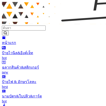
หน้าแรก
ป้ายไวนิล&อิงค์เจ็ท
hot
ฉลากสินค้า&สติกเกอร์
new
ป้ายไฟ & อักษรโลหะ
best
นามบัตร&ใบปลิว&การ์ด
hot