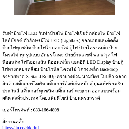
รับทําป้ายไฟ LED รับทำป้ายไฟ ป้ายไฟเชียร์ กล่องไฟ ป้ายไฟ
ไลท์บ๊อกซ์ ตัวอักษรมีไฟ LED (Lightbox) ออกแบบและติดตั้ง
ป้ายไฟทุกชนิด ป้ายไฟวิ่ง กล่องไฟ ตู้ไฟ ป้ายโครงเหล็ก ป้าย
โครงไม้ ทุกรูปแบบ อักษรโลหะ ป้ายบ้านเลขที่ พลาสวูด ไฟ
นีออนดัด ไฟนีออนเส้น นีออนเฟล็ก แอลอีดี LED Display ป้ายตู้
ไฟทรงกลม/เหลี่ยม ป้ายไวนิล โครงไม้ โครงเหล็ก Backdrop
ธงชายหาด X-Stand RollUp ตรายางด่วน นามบัตร ใบปลิว ฉลาก
สินค้า สติ๊กเกอร์ไดคัท สติ๊กเกอร์อิงค์เจ็ทหมึกญี่ปุ่นแท้พร้อมรับ
ประกันสี สติ๊กเกอร์ทุกชนิด สติ๊กเกอร์ wrap รถ ออกแบบพร้อม
ผลิต ส่งทั่วประเทศ โดยแฟ้มดีไซน์ ป้ายนครสวรรค์
เบอร์โทรศัพท์ : 083-166-4808
สั่งงานคลิ๊ก
https://lin.ee/rbkgfnI