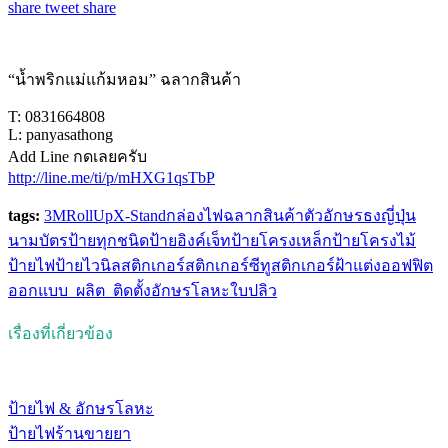
share
tweet
share
“น้ำพริกแม่แก้มหอม” ฉลากสินค้า
T: 0831664808
L: panyasathong
Add Line กดเลยครับ
http://line.me/ti/p/mHXG1qsTbP
tags:
3M
RollUp
X-Stand
กล่องไฟ
ฉลากสินค้า
ตัวอักษร
ธงญี่ปุ่น
นามบัตร
ป้ายทุกชนิด
ป้ายอิงค์เจ็ท
ป้ายโครงเหล็ก
ป้ายโครงไม้
ป้ายไฟ
ป้ายไวนิล
สติกเกอร์
สติกเกอร์ซีทู
สติกเกอร์ฝ้าแต่งออฟฟิต
ออกแบบ_ผลิต_ติดตั้ง
อักษรโลหะ
ใบปลิว
เรื่องที่เกี่ยวข้อง
ป้ายไฟ & อักษรโลหะ
ป้ายไฟร้านขายยา