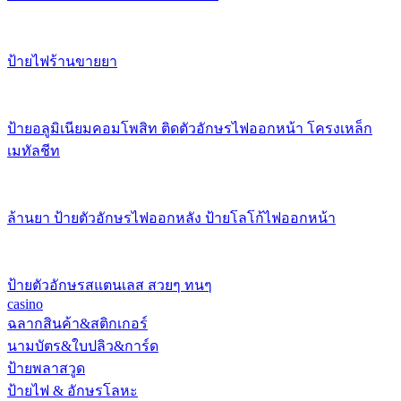
ป้ายไฟร้านขายยา
ป้ายอลูมิเนียมคอมโพสิท ติดตัวอักษรไฟออกหน้า โครงเหล็ก
เมทัลชีท
ล้านยา ป้ายตัวอักษรไฟออกหลัง ป้ายโลโก้ไฟออกหน้า
ป้ายตัวอักษรสแตนเลส สวยๆ ทนๆ
casino
ฉลากสินค้า&สติกเกอร์
นามบัตร&ใบปลิว&การ์ด
ป้ายพลาสวูด
ป้ายไฟ & อักษรโลหะ