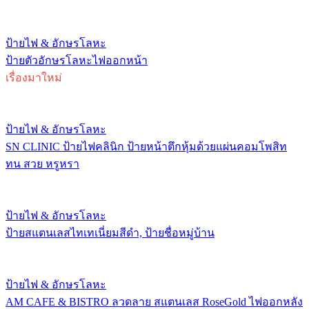
ป้ายไฟ & อักษรโลหะ
ป้ายตัวอักษรโลหะไฟออกหน้า
เรื่องมาใหม่
ป้ายไฟ & อักษรโลหะ
SN CLINIC ป้ายไฟคลินิก ป้ายหน้าตึกหุ้มด้วยแผ่นคอมโพสิท
ทน สวย หรูหรา
ป้ายไฟ & อักษรโลหะ
ป้ายสแตนเลสไทเทเนี่ยมสีดำ, ป้ายชื่อหมู่บ้าน
ป้ายไฟ & อักษรโลหะ
AM CAFE & BISTRO ลวดลาย สแตนเลส RoseGold ไฟออกหลัง