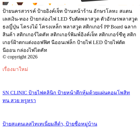
ป้ายนครสวรรค์ ป้ายอิงค์เจ็ท ป้านหน้าร้าน อักษรโลหะ สแตน
เลสเงิน-ทอง ป้ายกล่องไฟ LED รับตัดพลาสวูด ตัวอักษรพลาสวูด
ธงญี่ปุ่น โครงไม้ โครงเหล็ก พลาสวูด สติกเกอร์ PP Board ฉลาก
สินค้า สติกเกอร์ไดคัท สติกเกอร์พิมพ์อิงค์เจ็ท สติกเกอร์ซีทู สติก
เกอร์ฝ้าตกแต่งออฟฟิศ นีออนเฟล็ก ป้ายไฟ LED ป้ายไฟดัด
นีออน กล่องไฟไดคัท
© copyright 2026
เรื่องมาใหม่
SN CLINIC ป้ายไฟคลินิก ป้ายหน้าตึกหุ้มด้วยแผ่นคอมโพสิท
ทน สวย หรูหรา
ป้ายสแตนเลสไทเทเนี่ยมสีดำ, ป้ายชื่อหมู่บ้าน