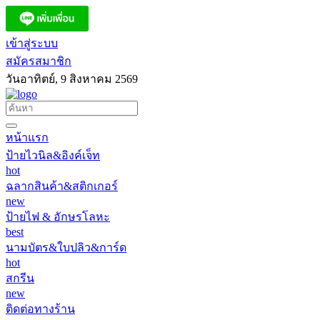
เข้าสู่ระบบ
สมัครสมาชิก
วันอาทิตย์, 9 สิงหาคม 2569
หน้าแรก
ป้ายไวนิล&อิงค์เจ็ท
hot
ฉลากสินค้า&สติกเกอร์
new
ป้ายไฟ & อักษรโลหะ
best
นามบัตร&ใบปลิว&การ์ด
hot
สกรีน
new
ติดต่อทางร้าน