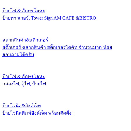
ป้ายไฟ & อักษรโลหะ
ป้ายทาวเวอร์, Tower Sign AM CAFE &BISTRO
ฉลากสินค้า&สติกเกอร์
สติ๊กเกอร์ ฉลากสินค้า สติ๊กเกอรไดคัท จำนวนมาก-น้อย
สอบถามได้ครับ
ป้ายไฟ & อักษรโลหะ
กล่องไฟ, ตู้ไฟ, ป้ายไฟ
ป้ายไวนิล&อิงค์เจ็ท
ป้ายไวนิลพิมพ์อิงค์เจ็ท พร้อมติดตั้ง