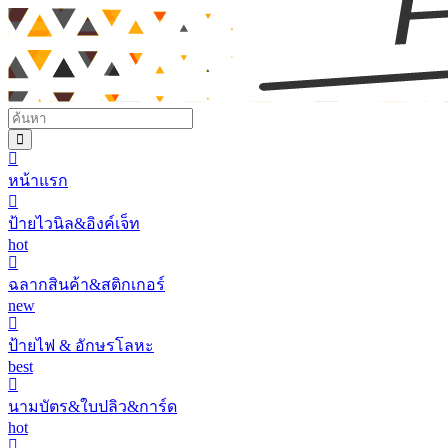
หน้าแรก
ป้ายไวนิล&อิงค์เจ็ท
hot
ฉลากสินค้า&สติกเกอร์
new
ป้ายไฟ & อักษรโลหะ
best
นามบัตร&ใบปลิว&การ์ด
hot