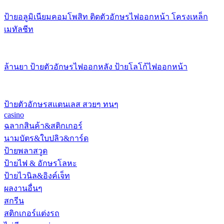
ป้ายอลูมิเนียมคอมโพสิท ติดตัวอักษรไฟออกหน้า โครงเหล็ก
เมทัลชีท
ล้านยา ป้ายตัวอักษรไฟออกหลัง ป้ายโลโก้ไฟออกหน้า
ป้ายตัวอักษรสแตนเลส สวยๆ ทนๆ
casino
ฉลากสินค้า&สติกเกอร์
นามบัตร&ใบปลิว&การ์ด
ป้ายพลาสวูด
ป้ายไฟ & อักษรโลหะ
ป้ายไวนิล&อิงค์เจ็ท
ผลงานอื่นๆ
สกรีน
สติกเกอร์แต่งรถ