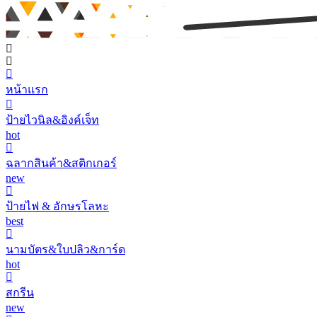
หน้าแรก
ป้ายไวนิล&อิงค์เจ็ท
hot
ฉลากสินค้า&สติกเกอร์
new
ป้ายไฟ & อักษรโลหะ
best
นามบัตร&ใบปลิว&การ์ด
hot
สกรีน
new