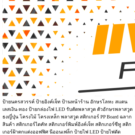
ป้ายนครสวรรค์ ป้ายอิงค์เจ็ท ป้านหน้าร้าน อักษรโลหะ สแตน
เลสเงิน-ทอง ป้ายกล่องไฟ LED รับตัดพลาสวูด ตัวอักษรพลาสวูด
ธงญี่ปุ่น โครงไม้ โครงเหล็ก พลาสวูด สติกเกอร์ PP Board ฉลาก
สินค้า สติกเกอร์ไดคัท สติกเกอร์พิมพ์อิงค์เจ็ท สติกเกอร์ซีทู สติก
เกอร์ฝ้าตกแต่งออฟฟิศ นีออนเฟล็ก ป้ายไฟ LED ป้ายไฟดัด