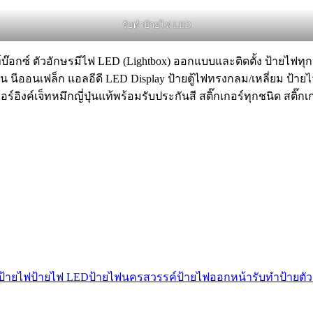
รับทําป้ายไฟ LED
บ๊อกซ์ ตัวอักษรมีไฟ LED (Lightbox) ออกแบบและติดตั้ง ป้ายไฟทุกช
น นีออนเฟล็ก แอลอีดี LED Display ป้ายตู้ไฟทรงกลม/เหลี่ยม ป้า
ร์อิงค์เจ็ทหมึกญี่ปุ่นแท้พร้อมรับประกันสี สติ๊กเกอร์ทุกชนิด สติ
ป้ายไฟ
ป้ายไฟ LED
ป้ายไฟนครสวรรค์
ป้ายไฟออกหน้า
รับทำป้ายตั