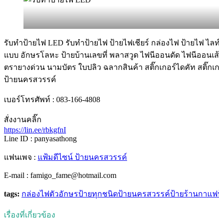
รับทําป้ายไฟ LED รับทำป้ายไฟ ป้ายไฟเชียร์ กล่องไฟ ป้ายไฟ ไลท์
แบบ อักษรโลหะ ป้ายบ้านเลขที่ พลาสวูด ไฟนีออนดัด ไฟนีออนเส้
ตรายางด่วน นามบัตร ใบปลิว ฉลากสินค้า สติ๊กเกอร์ไดคัท สติ๊กเกอ
ป้ายนครสวรรค์
เบอร์โทรศัพท์ : 083-166-4808
สั่งงานคลิ๊ก
https://lin.ee/rbkgfnI
Line ID : panyasathong
แฟนเพจ :
แฟ้มดีไซน์ ป้ายนครสวรรค์
E-mail : famigo_fame@hotmail.com
tags:
กล่องไฟ
ตัวอักษร
ป้ายทุกชนิด
ป้ายนครสวรรค์
ป้ายร้านกาแฟ
เรื่องที่เกี่ยวข้อง