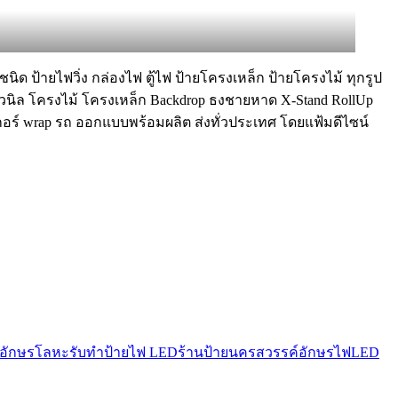
นิด ป้ายไฟวิ่ง กล่องไฟ ตู้ไฟ ป้ายโครงเหล็ก ป้ายโครงไม้ ทุกรูป
ยไวนิล โครงไม้ โครงเหล็ก Backdrop ธงชายหาด X-Stand RollUp
๊กเกอร์ wrap รถ ออกแบบพร้อมผลิต ส่งทั่วประเทศ โดยแฟ้มดีไซน์
วอักษรโลหะ
รับทําป้ายไฟ LED
ร้านป้ายนครสวรรค์
อักษรไฟLED