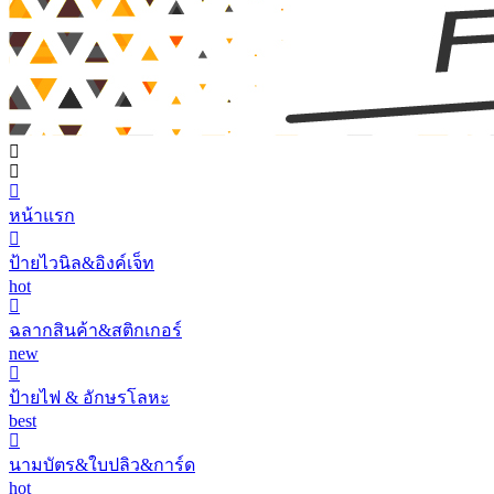
หน้าแรก
ป้ายไวนิล&อิงค์เจ็ท
hot
ฉลากสินค้า&สติกเกอร์
new
ป้ายไฟ & อักษรโลหะ
best
นามบัตร&ใบปลิว&การ์ด
hot