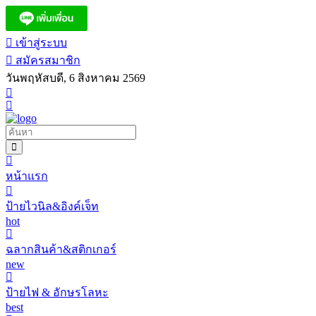
เข้าสู่ระบบ
สมัครสมาชิก
วันพฤหัสบดี, 6 สิงหาคม 2569
หน้าแรก
ป้ายไวนิล&อิงค์เจ็ท
hot
ฉลากสินค้า&สติกเกอร์
new
ป้ายไฟ & อักษรโลหะ
best