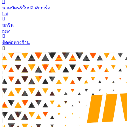
นามบัตร&ใบปลิว&การ์ด
hot
สกรีน
new
ติดต่อทางร้าน