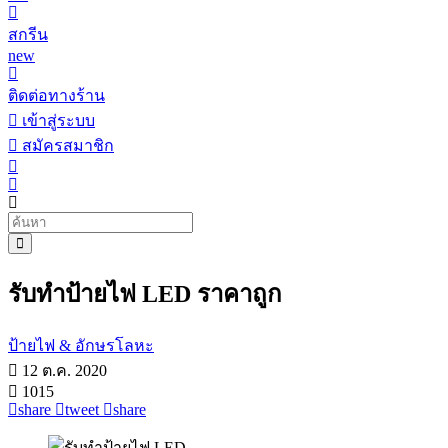
สกรีน
new
ติดต่อทางร้าน
เข้าสู่ระบบ
สมัครสมาชิก
รับทําป้ายไฟ LED ราคาถูก
ป้ายไฟ & อักษรโลหะ
12 ต.ค. 2020
1015
share
tweet
share