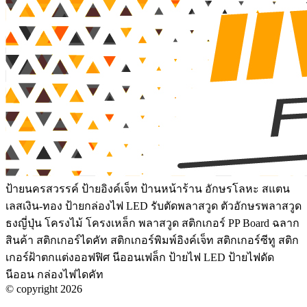
ป้ายนครสวรรค์ ป้ายอิงค์เจ็ท ป้านหน้าร้าน อักษรโลหะ สแตน
เลสเงิน-ทอง ป้ายกล่องไฟ LED รับตัดพลาสวูด ตัวอักษรพลาสวูด
ธงญี่ปุ่น โครงไม้ โครงเหล็ก พลาสวูด สติกเกอร์ PP Board ฉลาก
สินค้า สติกเกอร์ไดคัท สติกเกอร์พิมพ์อิงค์เจ็ท สติกเกอร์ซีทู สติก
เกอร์ฝ้าตกแต่งออฟฟิศ นีออนเฟล็ก ป้ายไฟ LED ป้ายไฟดัด
นีออน กล่องไฟไดคัท
© copyright 2026