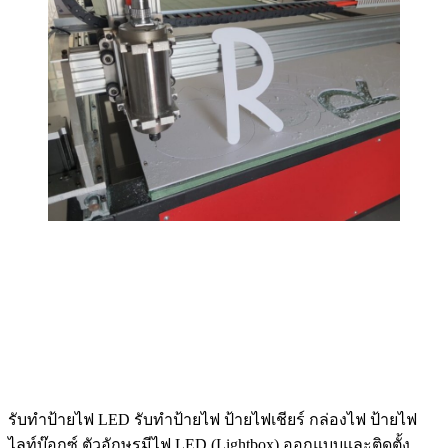
รับทําป้ายไฟ LED รับทำป้ายไฟ ป้ายไฟเชียร์ กล่องไฟ ป้ายไฟ
ไลท์บ๊อกซ์ ตัวอักษรมีไฟ LED (Lightbox) ออกแบบและติดตั้ง