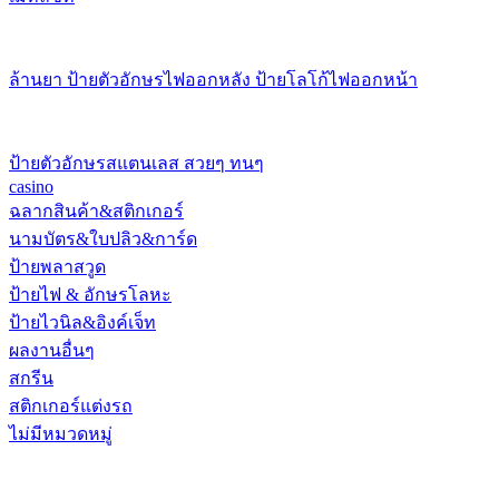
ล้านยา ป้ายตัวอักษรไฟออกหลัง ป้ายโลโก้ไฟออกหน้า
ป้ายตัวอักษรสแตนเลส สวยๆ ทนๆ
casino
ฉลากสินค้า&สติกเกอร์
นามบัตร&ใบปลิว&การ์ด
ป้ายพลาสวูด
ป้ายไฟ & อักษรโลหะ
ป้ายไวนิล&อิงค์เจ็ท
ผลงานอื่นๆ
สกรีน
สติกเกอร์แต่งรถ
ไม่มีหมวดหมู่