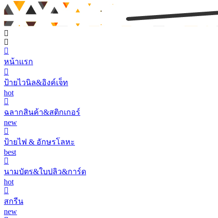
หน้าแรก
ป้ายไวนิล&อิงค์เจ็ท
hot
ฉลากสินค้า&สติกเกอร์
new
ป้ายไฟ & อักษรโลหะ
best
นามบัตร&ใบปลิว&การ์ด
hot
สกรีน
new