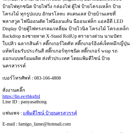
ป้ายไฟทุกชนิด ป้ายไฟวิ่ง กล่องไฟ ตู้ไฟ ป้ายโครงเหล็ก ป้าย
โครงไม้ ทุกรูปแบบ อักษรโลหะ สแตนเลส ป้ายบ้านเลขที่
พลาสวูด ไฟนีออนดัด ไฟนีออนเส้น นีออนเฟล็ก แอลอีดี LED
Display ป้ายตู้ไฟทรงกลม/เหลี่ยม ป้ายไวนิล โครงไม้ โครงเหล็ก
Backdrop ธงชายหาด X-Stand RollUp ตรายางด่วน นามบัตร
ใบปลิว ฉลากสินค้า สติ๊กเกอร์ไดคัท สติ๊กเกอร์อิงค์เจ็ทหมึกญี่ปุ่น
แท้พร้อมรับประกันสี สติ๊กเกอร์ทุกชนิด สติ๊กเกอร์ wrap รถ
ออกแบบพร้อมผลิต ส่งทั่วประเทศ โดยแฟ้มดีไซน์ ป้าย
นครสวรรค์
เบอร์โทรศัพท์ : 083-166-4808
สั่งงานคลิ๊ก
https://lin.ee/rbkgfnI
Line ID : panyasathong
แฟนเพจ :
แฟ้มดีไซน์ ป้ายนครสวรรค์
E-mail : famigo_fame@hotmail.com