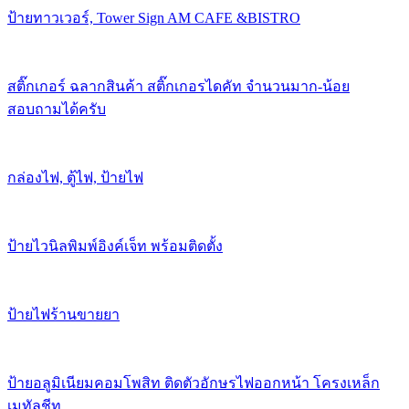
ป้ายทาวเวอร์, Tower Sign AM CAFE &BISTRO
สติ๊กเกอร์ ฉลากสินค้า สติ๊กเกอรไดคัท จำนวนมาก-น้อย
สอบถามได้ครับ
กล่องไฟ, ตู้ไฟ, ป้ายไฟ
ป้ายไวนิลพิมพ์อิงค์เจ็ท พร้อมติดตั้ง
ป้ายไฟร้านขายยา
ป้ายอลูมิเนียมคอมโพสิท ติดตัวอักษรไฟออกหน้า โครงเหล็ก
เมทัลชีท