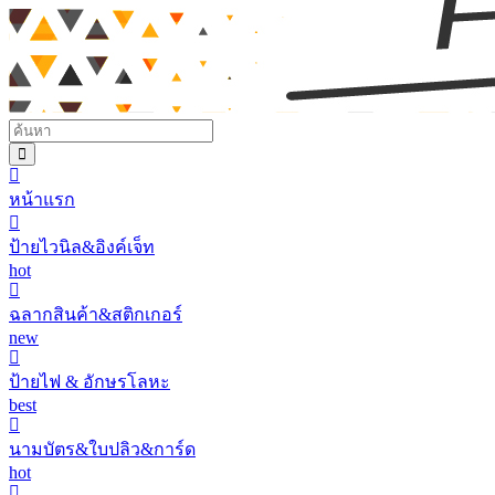
หน้าแรก
ป้ายไวนิล&อิงค์เจ็ท
hot
ฉลากสินค้า&สติกเกอร์
new
ป้ายไฟ & อักษรโลหะ
best
นามบัตร&ใบปลิว&การ์ด
hot