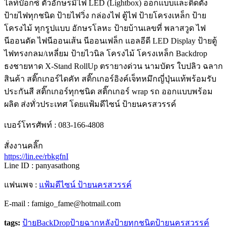
ไลท์บ๊อกซ์ ตัวอักษรมีไฟ LED (Lightbox) ออกแบบและติดตั้ง
ป้ายไฟทุกชนิด ป้ายไฟวิ่ง กล่องไฟ ตู้ไฟ ป้ายโครงเหล็ก ป้าย
โครงไม้ ทุกรูปแบบ อักษรโลหะ ป้ายบ้านเลขที่ พลาสวูด ไฟ
นีออนดัด ไฟนีออนเส้น นีออนเฟล็ก แอลอีดี LED Display ป้ายตู้
ไฟทรงกลม/เหลี่ยม ป้ายไวนิล โครงไม้ โครงเหล็ก Backdrop
ธงชายหาด X-Stand RollUp ตรายางด่วน นามบัตร ใบปลิว ฉลาก
สินค้า สติ๊กเกอร์ไดคัท สติ๊กเกอร์อิงค์เจ็ทหมึกญี่ปุ่นแท้พร้อมรับ
ประกันสี สติ๊กเกอร์ทุกชนิด สติ๊กเกอร์ wrap รถ ออกแบบพร้อม
ผลิต ส่งทั่วประเทศ โดยแฟ้มดีไซน์ ป้ายนครสวรรค์
เบอร์โทรศัพท์ : 083-166-4808
สั่งงานคลิ๊ก
https://lin.ee/rbkgfnI
Line ID : panyasathong
แฟนเพจ :
แฟ้มดีไซน์ ป้ายนครสวรรค์
E-mail : famigo_fame@hotmail.com
tags:
ป้ายBackDrop
ป้ายฉากหลัง
ป้ายทุกชนิด
ป้ายนครสวรรค์