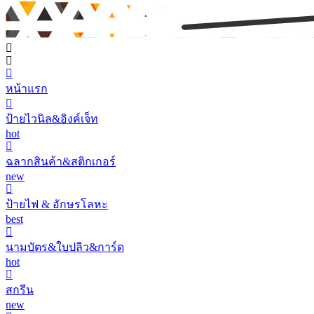
หน้าแรก
ป้ายไวนิล&อิงค์เจ็ท
hot
ฉลากสินค้า&สติกเกอร์
new
ป้ายไฟ & อักษรโลหะ
best
นามบัตร&ใบปลิว&การ์ด
hot
สกรีน
new