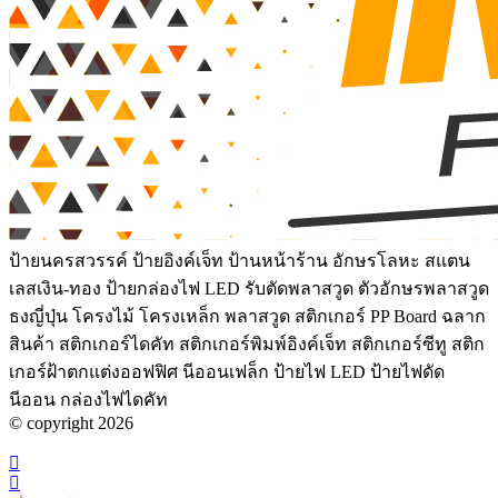
ป้ายนครสวรรค์ ป้ายอิงค์เจ็ท ป้านหน้าร้าน อักษรโลหะ สแตน
เลสเงิน-ทอง ป้ายกล่องไฟ LED รับตัดพลาสวูด ตัวอักษรพลาสวูด
ธงญี่ปุ่น โครงไม้ โครงเหล็ก พลาสวูด สติกเกอร์ PP Board ฉลาก
สินค้า สติกเกอร์ไดคัท สติกเกอร์พิมพ์อิงค์เจ็ท สติกเกอร์ซีทู สติก
เกอร์ฝ้าตกแต่งออฟฟิศ นีออนเฟล็ก ป้ายไฟ LED ป้ายไฟดัด
นีออน กล่องไฟไดคัท
© copyright 2026