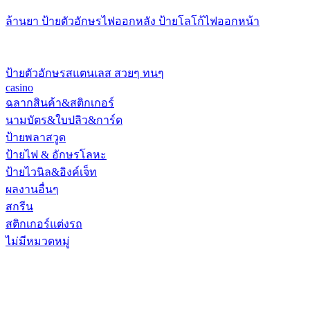
ล้านยา ป้ายตัวอักษรไฟออกหลัง ป้ายโลโก้ไฟออกหน้า
ป้ายตัวอักษรสแตนเลส สวยๆ ทนๆ
casino
ฉลากสินค้า&สติกเกอร์
นามบัตร&ใบปลิว&การ์ด
ป้ายพลาสวูด
ป้ายไฟ & อักษรโลหะ
ป้ายไวนิล&อิงค์เจ็ท
ผลงานอื่นๆ
สกรีน
สติกเกอร์แต่งรถ
ไม่มีหมวดหมู่