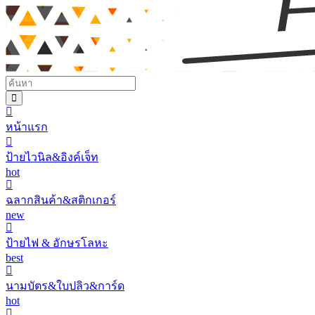
หน้าแรก
ป้ายไวนิล&อิงค์เจ็ท
hot
ฉลากสินค้า&สติกเกอร์
new
ป้ายไฟ & อักษรโลหะ
best
นามบัตร&ใบปลิว&การ์ด
hot