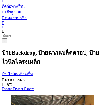
ติดต่อทางร้าน
เข้าสู่ระบบ
สมัครสมาชิก
ป้ายBackdrop, ป้ายฉากแบล็คดรอป, ป้าย
ไวนิลโครงเหล็ก
ป้ายไวนิล&อิงค์เจ็ท
09 ก.ย. 2023
1872
share
tweet
share