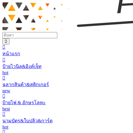
หน้าแรก
ป้ายไวนิล&อิงค์เจ็ท
hot
ฉลากสินค้า&สติกเกอร์
new
ป้ายไฟ & อักษรโลหะ
best
นามบัตร&ใบปลิว&การ์ด
hot