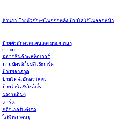
ล้านยา ป้ายตัวอักษรไฟออกหลัง ป้ายโลโก้ไฟออกหน้า
ป้ายตัวอักษรสแตนเลส สวยๆ ทนๆ
casino
ฉลากสินค้า&สติกเกอร์
นามบัตร&ใบปลิว&การ์ด
ป้ายพลาสวูด
ป้ายไฟ & อักษรโลหะ
ป้ายไวนิล&อิงค์เจ็ท
ผลงานอื่นๆ
สกรีน
สติกเกอร์แต่งรถ
ไม่มีหมวดหมู่