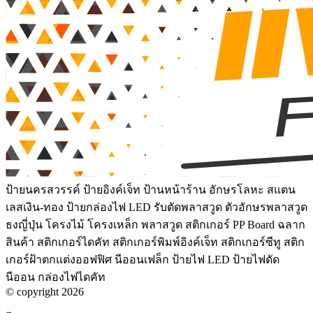
ป้ายนครสวรรค์ ป้ายอิงค์เจ็ท ป้านหน้าร้าน อักษรโลหะ สแตน
เลสเงิน-ทอง ป้ายกล่องไฟ LED รับตัดพลาสวูด ตัวอักษรพลาสวูด
ธงญี่ปุ่น โครงไม้ โครงเหล็ก พลาสวูด สติกเกอร์ PP Board ฉลาก
สินค้า สติกเกอร์ไดคัท สติกเกอร์พิมพ์อิงค์เจ็ท สติกเกอร์ซีทู สติก
เกอร์ฝ้าตกแต่งออฟฟิศ นีออนเฟล็ก ป้ายไฟ LED ป้ายไฟดัด
นีออน กล่องไฟไดคัท
© copyright 2026