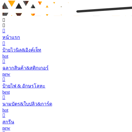
หน้าแรก
ป้ายไวนิล&อิงค์เจ็ท
hot
ฉลากสินค้า&สติกเกอร์
new
ป้ายไฟ & อักษรโลหะ
best
นามบัตร&ใบปลิว&การ์ด
hot
สกรีน
new