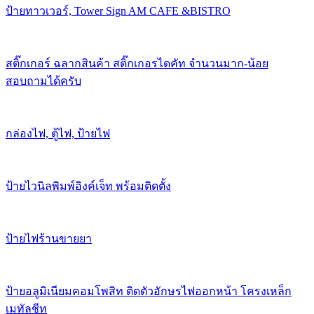
ป้ายทาวเวอร์, Tower Sign AM CAFE &BISTRO
สติ๊กเกอร์ ฉลากสินค้า สติ๊กเกอรไดคัท จำนวนมาก-น้อย
สอบถามได้ครับ
กล่องไฟ, ตู้ไฟ, ป้ายไฟ
ป้ายไวนิลพิมพ์อิงค์เจ็ท พร้อมติดตั้ง
ป้ายไฟร้านขายยา
ป้ายอลูมิเนียมคอมโพสิท ติดตัวอักษรไฟออกหน้า โครงเหล็ก
เมทัลชีท