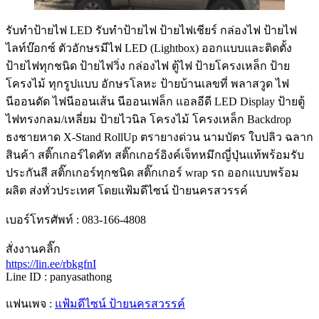
รับทําป้ายไฟ LED รับทำป้ายไฟ ป้ายไฟเชียร์ กล่องไฟ ป้ายไฟ
ไลท์บ๊อกซ์ ตัวอักษรมีไฟ LED (Lightbox) ออกแบบและติดตั้ง
ป้ายไฟทุกชนิด ป้ายไฟวิ่ง กล่องไฟ ตู้ไฟ ป้ายโครงเหล็ก ป้าย
โครงไม้ ทุกรูปแบบ อักษรโลหะ ป้ายบ้านเลขที่ พลาสวูด ไฟ
นีออนดัด ไฟนีออนเส้น นีออนเฟล็ก แอลอีดี LED Display ป้ายตู้
ไฟทรงกลม/เหลี่ยม ป้ายไวนิล โครงไม้ โครงเหล็ก Backdrop
ธงชายหาด X-Stand RollUp ตรายางด่วน นามบัตร ใบปลิว ฉลาก
สินค้า สติ๊กเกอร์ไดคัท สติ๊กเกอร์อิงค์เจ็ทหมึกญี่ปุ่นแท้พร้อมรับ
ประกันสี สติ๊กเกอร์ทุกชนิด สติ๊กเกอร์ wrap รถ ออกแบบพร้อม
ผลิต ส่งทั่วประเทศ โดยแฟ้มดีไซน์ ป้ายนครสวรรค์
เบอร์โทรศัพท์ : 083-166-4808
สั่งงานคลิ๊ก
https://lin.ee/rbkgfnI
Line ID : panyasathong
แฟนเพจ :
แฟ้มดีไซน์ ป้ายนครสวรรค์