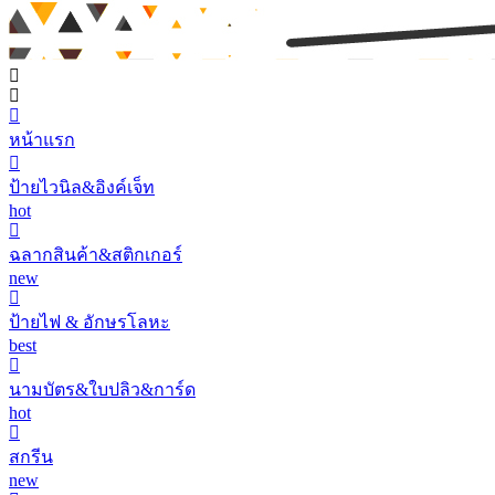
หน้าแรก
ป้ายไวนิล&อิงค์เจ็ท
hot
ฉลากสินค้า&สติกเกอร์
new
ป้ายไฟ & อักษรโลหะ
best
นามบัตร&ใบปลิว&การ์ด
hot
สกรีน
new