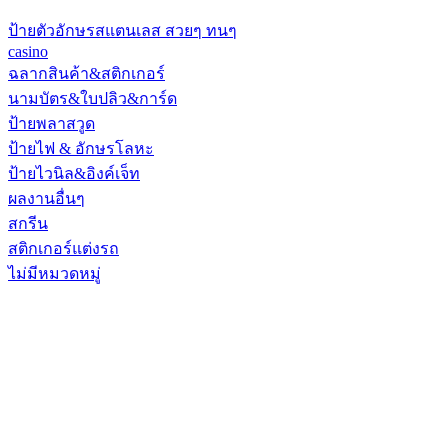
ป้ายตัวอักษรสแตนเลส สวยๆ ทนๆ
casino
ฉลากสินค้า&สติกเกอร์
นามบัตร&ใบปลิว&การ์ด
ป้ายพลาสวูด
ป้ายไฟ & อักษรโลหะ
ป้ายไวนิล&อิงค์เจ็ท
ผลงานอื่นๆ
สกรีน
สติกเกอร์แต่งรถ
ไม่มีหมวดหมู่