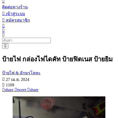
ติดต่อทางร้าน
เข้าสู่ระบบ
สมัครสมาชิก
ป้ายไฟ กล่องไฟไดคัท ป้ายฟิตเนส ป้ายยิม
ป้ายไฟ & อักษรโลหะ
27 เม.ย. 2024
1109
share
tweet
share