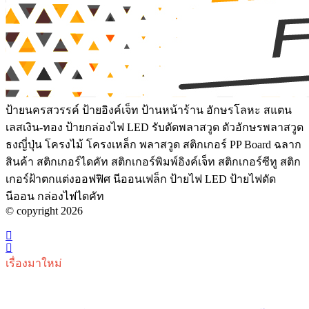
ป้ายนครสวรรค์ ป้ายอิงค์เจ็ท ป้านหน้าร้าน อักษรโลหะ สแตน
เลสเงิน-ทอง ป้ายกล่องไฟ LED รับตัดพลาสวูด ตัวอักษรพลาสวูด
ธงญี่ปุ่น โครงไม้ โครงเหล็ก พลาสวูด สติกเกอร์ PP Board ฉลาก
สินค้า สติกเกอร์ไดคัท สติกเกอร์พิมพ์อิงค์เจ็ท สติกเกอร์ซีทู สติก
เกอร์ฝ้าตกแต่งออฟฟิศ นีออนเฟล็ก ป้ายไฟ LED ป้ายไฟดัด
นีออน กล่องไฟไดคัท
© copyright 2026
เรื่องมาใหม่