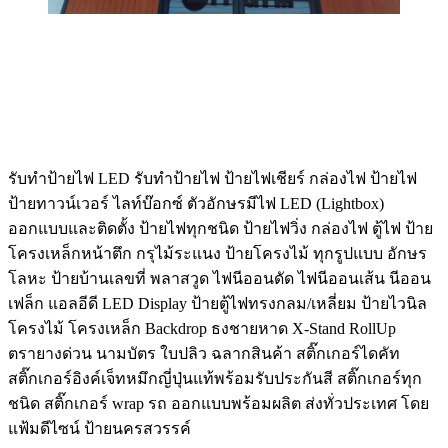
รับทําป้ายไฟ LED รับทำป้ายไฟ ป้ายไฟเชียร์ กล่องไฟ ป้ายไฟ
ป้ายทาวน์เวอร์ ไลท์บ๊อกซ์ ตัวอักษรมีไฟ LED (Lightbox)
ออกแบบและติดตั้ง ป้ายไฟทุกชนิด ป้ายไฟวิ่ง กล่องไฟ ตู้ไฟ ป้าย
โครงเหล็กหน้าตึก กรุไม้ระแนง ป้ายโครงไม้ ทุกรูปแบบ อักษร
โลหะ ป้ายบ้านเลขที่ พลาสวูด ไฟนีออนดัด ไฟนีออนเส้น นีออน
เฟล็ก แอลอีดี LED Display ป้ายตู้ไฟทรงกลม/เหลี่ยม ป้ายไวนิล
โครงไม้ โครงเหล็ก Backdrop ธงชายหาด X-Stand RollUp
ตรายางด่วน นามบัตร ใบปลิว ฉลากสินค้า สติ๊กเกอร์ไดคัท
สติ๊กเกอร์อิงค์เจ็ทหมึกญี่ปุ่นแท้พร้อมรับประกันสี สติ๊กเกอร์ทุก
ชนิด สติ๊กเกอร์ wrap รถ ออกแบบพร้อมผลิต ส่งทั่วประเทศ โดย
แฟ้มดีไซน์ ป้ายนครสวรรค์