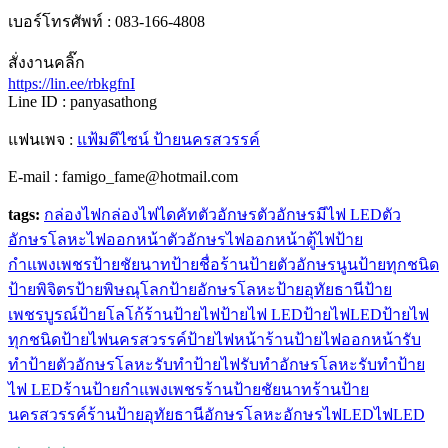
เบอร์โทรศัพท์ : 083-166-4808
สั่งงานคลิ๊ก
https://lin.ee/rbkgfnI
Line ID : panyasathong
แฟนเพจ :
แฟ้มดีไซน์ ป้ายนครสวรรค์
E-mail : famigo_fame@hotmail.com
tags:
กล่องไฟ
กล่องไฟไดคัท
ตัวอักษร
ตัวอักษรมีไฟ LED
ตัว
อักษรโลหะไฟออกหน้า
ตัวอักษรไฟออกหน้า
ตู้ไฟ
ป้าย
กำแพงเพชร
ป้ายชัยนาท
ป้ายชื่อร้าน
ป้ายตัวอักษรนูน
ป้ายทุกชนิด
ป้ายพิจิตร
ป้ายพิษณุโลก
ป้ายอักษรโลหะ
ป้ายอุทัยธานี
ป้าย
เพชรบูรณ์
ป้ายโลโก้ร้าน
ป้ายไฟ
ป้ายไฟ LED
ป้ายไฟLED
ป้ายไฟ
ทุกชนิด
ป้ายไฟนครสวรรค์
ป้ายไฟหน้าร้าน
ป้ายไฟออกหน้า
รับ
ทำป้ายตัวอักษรโลหะ
รับทำป้ายไฟ
รับทำอักษรโลหะ
รับทําป้าย
ไฟ LED
ร้านป้ายกำแพงเพชร
ร้านป้ายชัยนาท
ร้านป้าย
นครสวรรค์
ร้านป้ายอุทัยธานี
อักษรโลหะ
อักษรไฟLED
ไฟLED