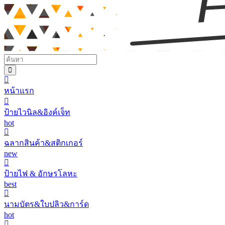
หน้าแรก
ป้ายไวนิล&อิงค์เจ็ท
hot
ฉลากสินค้า&สติกเกอร์
new
ป้ายไฟ & อักษรโลหะ
best
นามบัตร&ใบปลิว&การ์ด
hot