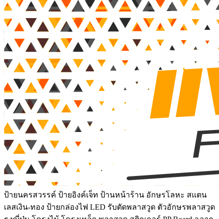
ป้ายนครสวรรค์ ป้ายอิงค์เจ็ท ป้านหน้าร้าน อักษรโลหะ สแตน
เลสเงิน-ทอง ป้ายกล่องไฟ LED รับตัดพลาสวูด ตัวอักษรพลาสวูด