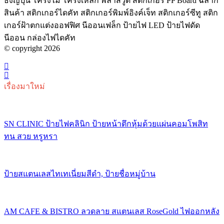
ธงญี่ปุ่น โครงไม้ โครงเหล็ก พลาสวูด สติกเกอร์ PP Board ฉลาก
สินค้า สติกเกอร์ไดคัท สติกเกอร์พิมพ์อิงค์เจ็ท สติกเกอร์ซีทู สติก
เกอร์ฝ้าตกแต่งออฟฟิศ นีออนเฟล็ก ป้ายไฟ LED ป้ายไฟดัด
นีออน กล่องไฟไดคัท
© copyright 2026
เรื่องมาใหม่
SN CLINIC ป้ายไฟคลินิก ป้ายหน้าตึกหุ้มด้วยแผ่นคอมโพสิท
ทน สวย หรูหรา
ป้ายสแตนเลสไทเทเนี่ยมสีดำ, ป้ายชื่อหมู่บ้าน
AM CAFE & BISTRO ลวดลาย สแตนเลส RoseGold ไฟออกหลัง