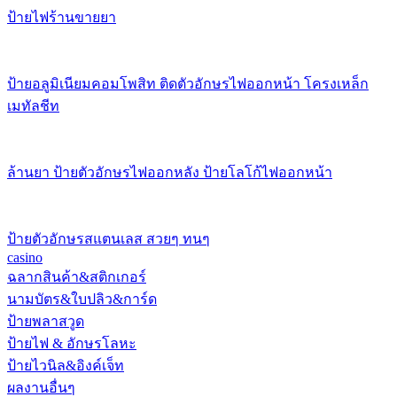
ป้ายไฟร้านขายยา
ป้ายอลูมิเนียมคอมโพสิท ติดตัวอักษรไฟออกหน้า โครงเหล็ก
เมทัลชีท
ล้านยา ป้ายตัวอักษรไฟออกหลัง ป้ายโลโก้ไฟออกหน้า
ป้ายตัวอักษรสแตนเลส สวยๆ ทนๆ
casino
ฉลากสินค้า&สติกเกอร์
นามบัตร&ใบปลิว&การ์ด
ป้ายพลาสวูด
ป้ายไฟ & อักษรโลหะ
ป้ายไวนิล&อิงค์เจ็ท
ผลงานอื่นๆ