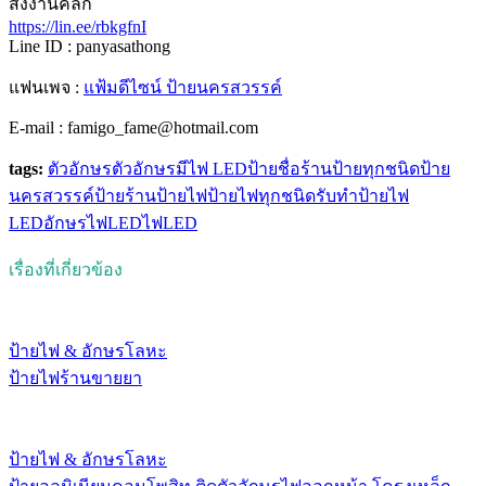
สั่งงานคลิ๊ก
https://lin.ee/rbkgfnI
Line ID : panyasathong
แฟนเพจ :
แฟ้มดีไซน์ ป้ายนครสวรรค์
E-mail : famigo_fame@hotmail.com
tags:
ตัวอักษร
ตัวอักษรมีไฟ LED
ป้ายชื่อร้าน
ป้ายทุกชนิด
ป้าย
นครสวรรค์
ป้ายร้าน
ป้ายไฟ
ป้ายไฟทุกชนิด
รับทําป้ายไฟ
LED
อักษรไฟLED
ไฟLED
เรื่องที่เกี่ยวข้อง
ป้ายไฟ & อักษรโลหะ
ป้ายไฟร้านขายยา
ป้ายไฟ & อักษรโลหะ