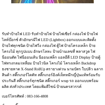
รับทําป้ายไฟ LED รับทำป้ายไฟ ป้ายไฟเชียร์ กล่องไฟ ป้ายไฟ
ไลท์บ๊อกซ์ ตัวอักษรมีไฟ LED (Lightbox) ออกแบบและติดตั้ง
ป้ายไฟทุกชนิด ป้ายไฟวิ่ง กล่องไฟ ตู้ไฟ ป้ายโครงเหล็ก ป้าย
โครงไม้ ทุกรูปแบบ อักษรโลหะ ป้ายบ้านเลขที่ พลาสวูด ไฟ
นีออนดัด ไฟนีออนเส้น นีออนเฟล็ก แอลอีดี LED Display ป้ายตู้
ไฟทรงกลม/เหลี่ยม ป้ายไวนิล โครงไม้ โครงเหล็ก Backdrop
ธงชายหาด X-Stand RollUp ตรายางด่วน นามบัตร ใบปลิว ฉลาก
สินค้า สติ๊กเกอร์ไดคัท สติ๊กเกอร์อิงค์เจ็ทหมึกญี่ปุ่นแท้พร้อมรับ
ประกันสี สติ๊กเกอร์ทุกชนิด สติ๊กเกอร์ wrap รถ ออกแบบพร้อม
ผลิต ส่งทั่วประเทศ โดยแฟ้มดีไซน์ ป้ายนครสวรรค์
เบอร์โทรศัพท์ : 083-166-4808