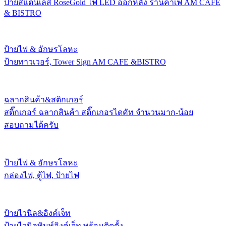
ป้ายสแตนเลส RoseGold ไฟ LED ออกหลัง ร้านคาเฟ่ AM CAFE
& BISTRO
ป้ายไฟ & อักษรโลหะ
ป้ายทาวเวอร์, Tower Sign AM CAFE &BISTRO
ฉลากสินค้า&สติกเกอร์
สติ๊กเกอร์ ฉลากสินค้า สติ๊กเกอรไดคัท จำนวนมาก-น้อย
สอบถามได้ครับ
ป้ายไฟ & อักษรโลหะ
กล่องไฟ, ตู้ไฟ, ป้ายไฟ
ป้ายไวนิล&อิงค์เจ็ท
ป้ายไวนิลพิมพ์อิงค์เจ็ท พร้อมติดตั้ง