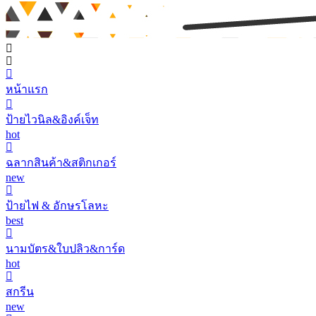
หน้าแรก
ป้ายไวนิล&อิงค์เจ็ท
hot
ฉลากสินค้า&สติกเกอร์
new
ป้ายไฟ & อักษรโลหะ
best
นามบัตร&ใบปลิว&การ์ด
hot
สกรีน
new