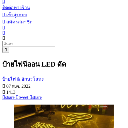
ติดต่อทางร้าน
เข้าสู่ระบบ
สมัครสมาชิก
ป้ายไฟนีออน LED ดัด
ป้ายไฟ & อักษรโลหะ
07 ส.ค. 2022
1413
share
tweet
share