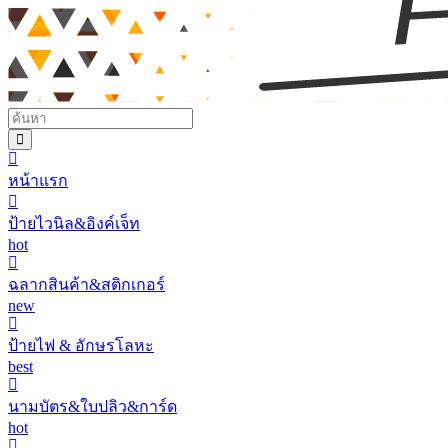
หน้าแรก
ป้ายไวนิล&อิงค์เจ็ท
hot
ฉลากสินค้า&สติกเกอร์
new
ป้ายไฟ & อักษรโลหะ
best
นามบัตร&ใบปลิว&การ์ด
hot