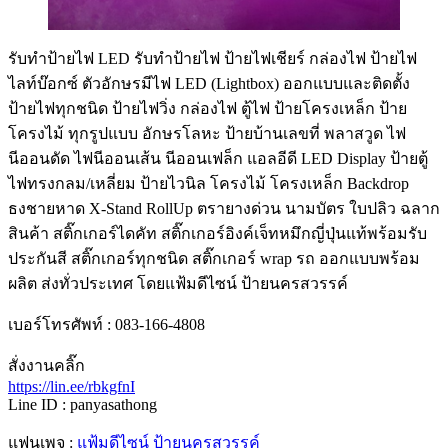
รับทําป้ายไฟ LED รับทำป้ายไฟ ป้ายไฟเชียร์ กล่องไฟ ป้ายไฟ
ไลท์บ๊อกซ์ ตัวอักษรมีไฟ LED (Lightbox) ออกแบบและติดตั้ง
ป้ายไฟทุกชนิด ป้ายไฟวิ่ง กล่องไฟ ตู้ไฟ ป้ายโครงเหล็ก ป้าย
โครงไม้ ทุกรูปแบบ อักษรโลหะ ป้ายบ้านเลขที่ พลาสวูด ไฟ
นีออนดัด ไฟนีออนเส้น นีออนเฟล็ก แอลอีดี LED Display ป้ายตู้
ไฟทรงกลม/เหลี่ยม ป้ายไวนิล โครงไม้ โครงเหล็ก Backdrop
ธงชายหาด X-Stand RollUp ตรายางด่วน นามบัตร ใบปลิว ฉลาก
สินค้า สติ๊กเกอร์ไดคัท สติ๊กเกอร์อิงค์เจ็ทหมึกญี่ปุ่นแท้พร้อมรับ
ประกันสี สติ๊กเกอร์ทุกชนิด สติ๊กเกอร์ wrap รถ ออกแบบพร้อม
ผลิต ส่งทั่วประเทศ โดยแฟ้มดีไซน์ ป้ายนครสวรรค์
เบอร์โทรศัพท์ : 083-166-4808
สั่งงานคลิ๊ก
https://lin.ee/rbkgfnI
Line ID : panyasathong
แฟนเพจ :
แฟ้มดีไซน์ ป้ายนครสวรรค์