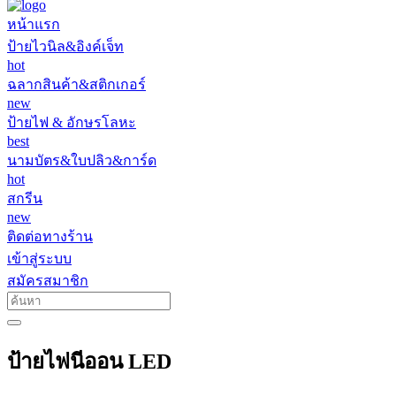
หน้าแรก
ป้ายไวนิล&อิงค์เจ็ท
hot
ฉลากสินค้า&สติกเกอร์
new
ป้ายไฟ & อักษรโลหะ
best
นามบัตร&ใบปลิว&การ์ด
hot
สกรีน
new
ติดต่อทางร้าน
เข้าสู่ระบบ
สมัครสมาชิก
ป้ายไฟนีออน LED