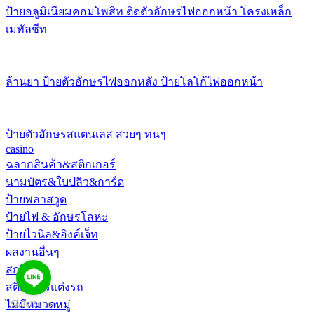
ป้ายอลูมิเนียมคอมโพสิท ติดตัวอักษรไฟออกหน้า โครงเหล็ก
เมทัลชีท
ล้านยา ป้ายตัวอักษรไฟออกหลัง ป้ายโลโก้ไฟออกหน้า
ป้ายตัวอักษรสแตนเลส สวยๆ ทนๆ
casino
ฉลากสินค้า&สติกเกอร์
นามบัตร&ใบปลิว&การ์ด
ป้ายพลาสวูด
ป้ายไฟ & อักษรโลหะ
ป้ายไวนิล&อิงค์เจ็ท
ผลงานอื่นๆ
สกรีน
สติกเกอร์แต่งรถ
ไม่มีหมวดหมู่