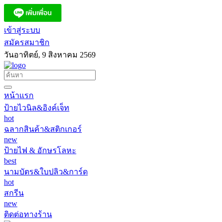
เข้าสู่ระบบ
สมัครสมาชิก
วันอาทิตย์, 9 สิงหาคม 2569
หน้าแรก
ป้ายไวนิล&อิงค์เจ็ท
hot
ฉลากสินค้า&สติกเกอร์
new
ป้ายไฟ & อักษรโลหะ
best
นามบัตร&ใบปลิว&การ์ด
hot
สกรีน
new
ติดต่อทางร้าน