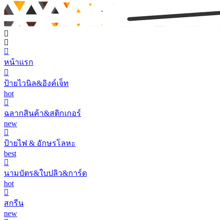
หน้าแรก
ป้ายไวนิล&อิงค์เจ็ท
hot
ฉลากสินค้า&สติกเกอร์
new
ป้ายไฟ & อักษรโลหะ
best
นามบัตร&ใบปลิว&การ์ด
hot
สกรีน
new