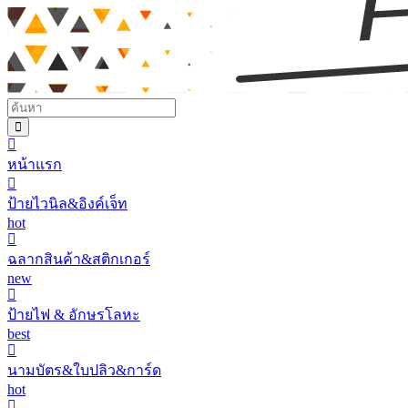
หน้าแรก
ป้ายไวนิล&อิงค์เจ็ท
hot
ฉลากสินค้า&สติกเกอร์
new
ป้ายไฟ & อักษรโลหะ
best
นามบัตร&ใบปลิว&การ์ด
hot