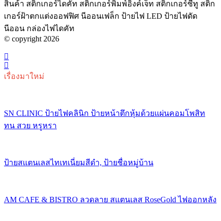
สินค้า สติกเกอร์ไดคัท สติกเกอร์พิมพ์อิงค์เจ็ท สติกเกอร์ซีทู สติก
เกอร์ฝ้าตกแต่งออฟฟิศ นีออนเฟล็ก ป้ายไฟ LED ป้ายไฟดัด
นีออน กล่องไฟไดคัท
© copyright 2026
เรื่องมาใหม่
SN CLINIC ป้ายไฟคลินิก ป้ายหน้าตึกหุ้มด้วยแผ่นคอมโพสิท
ทน สวย หรูหรา
ป้ายสแตนเลสไทเทเนี่ยมสีดำ, ป้ายชื่อหมู่บ้าน
AM CAFE & BISTRO ลวดลาย สแตนเลส RoseGold ไฟออกหลัง