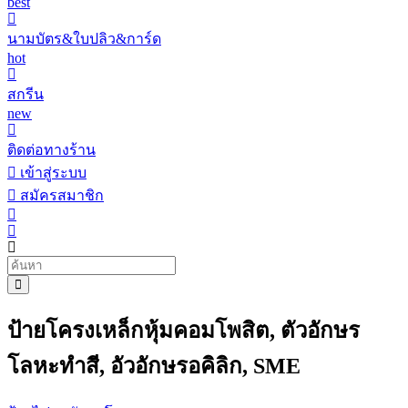
best
นามบัตร&ใบปลิว&การ์ด
hot
สกรีน
new
ติดต่อทางร้าน
เข้าสู่ระบบ
สมัครสมาชิก
ป้ายโครงเหล็กหุ้มคอมโพสิต, ตัวอักษร
โลหะทำสี, อัวอักษรอคิลิก, SME