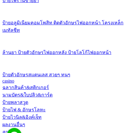
ป้ายไฟร้านขายยา
ป้ายอลูมิเนียมคอมโพสิท ติดตัวอักษรไฟออกหน้า โครงเหล็ก
เมทัลชีท
ล้านยา ป้ายตัวอักษรไฟออกหลัง ป้ายโลโก้ไฟออกหน้า
ป้ายตัวอักษรสแตนเลส สวยๆ ทนๆ
casino
ฉลากสินค้า&สติกเกอร์
นามบัตร&ใบปลิว&การ์ด
ป้ายพลาสวูด
ป้ายไฟ & อักษรโลหะ
ป้ายไวนิล&อิงค์เจ็ท
ผลงานอื่นๆ
สกรีน