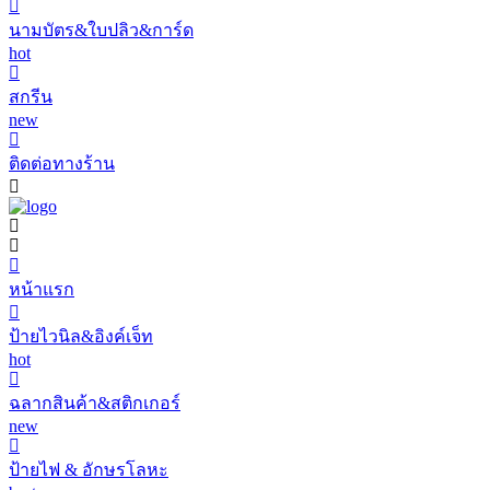
นามบัตร&ใบปลิว&การ์ด
hot
สกรีน
new
ติดต่อทางร้าน
หน้าแรก
ป้ายไวนิล&อิงค์เจ็ท
hot
ฉลากสินค้า&สติกเกอร์
new
ป้ายไฟ & อักษรโลหะ