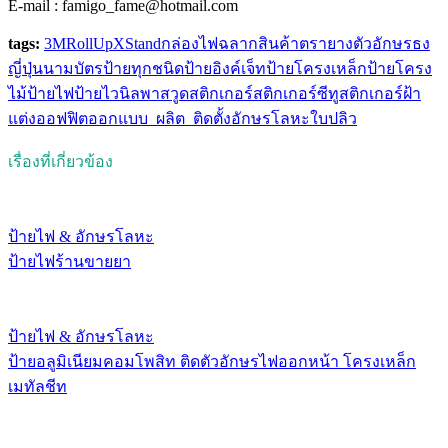
E-mail : famigo_fame@hotmail.com
tags:
3M
RollUp
XStand
กล่องไฟ
ฉลากสินค้า
ตรายาง
ตัวอักษร
ธง
ญี่ปุ่น
นามบัตร
ป้ายทุกชนิด
ป้ายอิงค์เจ็ท
ป้ายโครงเหล็ก
ป้ายโครง
ไม้
ป้ายไฟ
ป้ายไวนิล
พาสวูด
สติกเกอร์
สติกเกอร์ซีทู
สติกเกอร์ฝ้า
แต่งออฟฟิต
ออกแบบ_ผลิต_ติดตั้ง
อักษรโลหะ
ใบปลิว
เรื่องที่เกี่ยวข้อง
ป้ายไฟ & อักษรโลหะ
ป้ายไฟร้านขายยา
ป้ายไฟ & อักษรโลหะ
ป้ายอลูมิเนียมคอมโพสิท ติดตัวอักษรไฟออกหน้า โครงเหล็ก
เมทัลชีท