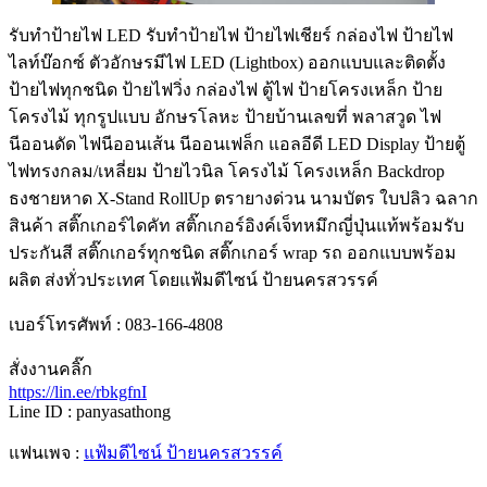
รับทําป้ายไฟ LED รับทำป้ายไฟ ป้ายไฟเชียร์ กล่องไฟ ป้ายไฟ
ไลท์บ๊อกซ์ ตัวอักษรมีไฟ LED (Lightbox) ออกแบบและติดตั้ง
ป้ายไฟทุกชนิด ป้ายไฟวิ่ง กล่องไฟ ตู้ไฟ ป้ายโครงเหล็ก ป้าย
โครงไม้ ทุกรูปแบบ อักษรโลหะ ป้ายบ้านเลขที่ พลาสวูด ไฟ
นีออนดัด ไฟนีออนเส้น นีออนเฟล็ก แอลอีดี LED Display ป้ายตู้
ไฟทรงกลม/เหลี่ยม ป้ายไวนิล โครงไม้ โครงเหล็ก Backdrop
ธงชายหาด X-Stand RollUp ตรายางด่วน นามบัตร ใบปลิว ฉลาก
สินค้า สติ๊กเกอร์ไดคัท สติ๊กเกอร์อิงค์เจ็ทหมึกญี่ปุ่นแท้พร้อมรับ
ประกันสี สติ๊กเกอร์ทุกชนิด สติ๊กเกอร์ wrap รถ ออกแบบพร้อม
ผลิต ส่งทั่วประเทศ โดยแฟ้มดีไซน์ ป้ายนครสวรรค์
เบอร์โทรศัพท์ : 083-166-4808
สั่งงานคลิ๊ก
https://lin.ee/rbkgfnI
Line ID : panyasathong
แฟนเพจ :
แฟ้มดีไซน์ ป้ายนครสวรรค์