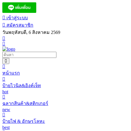
เข้าสู่ระบบ
สมัครสมาชิก
วันพฤหัสบดี, 6 สิงหาคม 2569
หน้าแรก
ป้ายไวนิล&อิงค์เจ็ท
hot
ฉลากสินค้า&สติกเกอร์
new
ป้ายไฟ & อักษรโลหะ
best