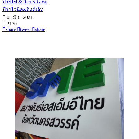
ป้ายไฟ & อักษรโลหะ
ป้ายไวนิล&อิงค์เจ็ท
08 มิ.ย. 2021
2170
share
tweet
share