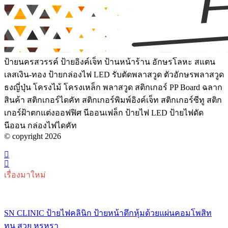
ป้ายนครสวรรค์ ป้ายอิงค์เจ็ท ป้านหน้าร้าน อักษรโลหะ สแตน
เลสเงิน-ทอง ป้ายกล่องไฟ LED รับตัดพลาสวูด ตัวอักษรพลาสวูด
ธงญี่ปุ่น โครงไม้ โครงเหล็ก พลาสวูด สติกเกอร์ PP Board ฉลาก
สินค้า สติกเกอร์ไดคัท สติกเกอร์พิมพ์อิงค์เจ็ท สติกเกอร์ซีทู สติก
เกอร์ฝ้าตกแต่งออฟฟิศ นีออนเฟล็ก ป้ายไฟ LED ป้ายไฟดัด
นีออน กล่องไฟไดคัท
© copyright 2026
เรื่องมาใหม่
SN CLINIC ป้ายไฟคลินิก ป้ายหน้าตึกหุ้มด้วยแผ่นคอมโพสิท
ทน สวย หรูหรา