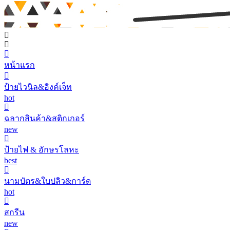
หน้าแรก
ป้ายไวนิล&อิงค์เจ็ท
hot
ฉลากสินค้า&สติกเกอร์
new
ป้ายไฟ & อักษรโลหะ
best
นามบัตร&ใบปลิว&การ์ด
hot
สกรีน
new