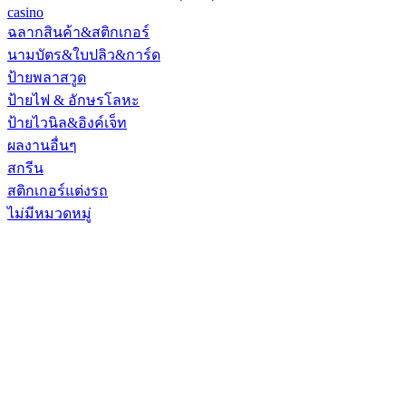
casino
ฉลากสินค้า&สติกเกอร์
นามบัตร&ใบปลิว&การ์ด
ป้ายพลาสวูด
ป้ายไฟ & อักษรโลหะ
ป้ายไวนิล&อิงค์เจ็ท
ผลงานอื่นๆ
สกรีน
สติกเกอร์แต่งรถ
ไม่มีหมวดหมู่