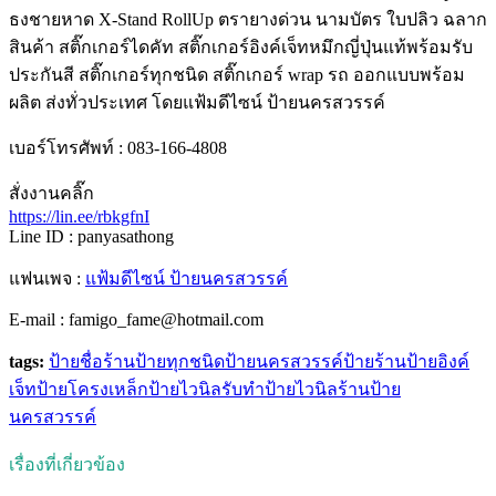
ธงชายหาด X-Stand RollUp ตรายางด่วน นามบัตร ใบปลิว ฉลาก
สินค้า สติ๊กเกอร์ไดคัท สติ๊กเกอร์อิงค์เจ็ทหมึกญี่ปุ่นแท้พร้อมรับ
ประกันสี สติ๊กเกอร์ทุกชนิด สติ๊กเกอร์ wrap รถ ออกแบบพร้อม
ผลิต ส่งทั่วประเทศ โดยแฟ้มดีไซน์ ป้ายนครสวรรค์
เบอร์โทรศัพท์ : 083-166-4808
สั่งงานคลิ๊ก
https://lin.ee/rbkgfnI
Line ID : panyasathong
แฟนเพจ :
แฟ้มดีไซน์ ป้ายนครสวรรค์
E-mail : famigo_fame@hotmail.com
tags:
ป้ายชื่อร้าน
ป้ายทุกชนิด
ป้ายนครสวรรค์
ป้ายร้าน
ป้ายอิงค์
เจ็ท
ป้ายโครงเหล็ก
ป้ายไวนิล
รับทำป้ายไวนิล
ร้านป้าย
นครสวรรค์
เรื่องที่เกี่ยวข้อง