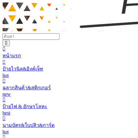
หน้าแรก
ป้ายไวนิล&อิงค์เจ็ท
hot
ฉลากสินค้า&สติกเกอร์
new
ป้ายไฟ & อักษรโลหะ
best
นามบัตร&ใบปลิว&การ์ด
hot