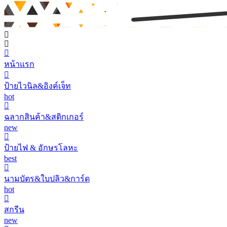
หน้าแรก
ป้ายไวนิล&อิงค์เจ็ท
hot
ฉลากสินค้า&สติกเกอร์
new
ป้ายไฟ & อักษรโลหะ
best
นามบัตร&ใบปลิว&การ์ด
hot
สกรีน
new