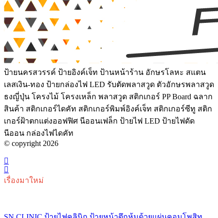
ป้ายนครสวรรค์ ป้ายอิงค์เจ็ท ป้านหน้าร้าน อักษรโลหะ สแตน
เลสเงิน-ทอง ป้ายกล่องไฟ LED รับตัดพลาสวูด ตัวอักษรพลาสวูด
ธงญี่ปุ่น โครงไม้ โครงเหล็ก พลาสวูด สติกเกอร์ PP Board ฉลาก
สินค้า สติกเกอร์ไดคัท สติกเกอร์พิมพ์อิงค์เจ็ท สติกเกอร์ซีทู สติก
เกอร์ฝ้าตกแต่งออฟฟิศ นีออนเฟล็ก ป้ายไฟ LED ป้ายไฟดัด
นีออน กล่องไฟไดคัท
© copyright 2026
เรื่องมาใหม่
SN CLINIC ป้ายไฟคลินิก ป้ายหน้าตึกหุ้มด้วยแผ่นคอมโพสิท