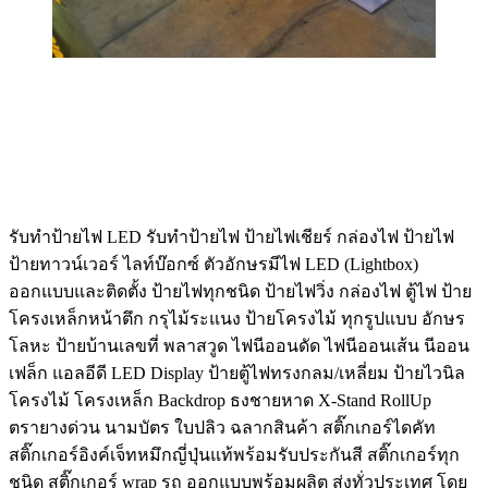
รับทําป้ายไฟ LED รับทำป้ายไฟ ป้ายไฟเชียร์ กล่องไฟ ป้ายไฟ
ป้ายทาวน์เวอร์ ไลท์บ๊อกซ์ ตัวอักษรมีไฟ LED (Lightbox)
ออกแบบและติดตั้ง ป้ายไฟทุกชนิด ป้ายไฟวิ่ง กล่องไฟ ตู้ไฟ ป้าย
โครงเหล็กหน้าตึก กรุไม้ระแนง ป้ายโครงไม้ ทุกรูปแบบ อักษร
โลหะ ป้ายบ้านเลขที่ พลาสวูด ไฟนีออนดัด ไฟนีออนเส้น นีออน
เฟล็ก แอลอีดี LED Display ป้ายตู้ไฟทรงกลม/เหลี่ยม ป้ายไวนิล
โครงไม้ โครงเหล็ก Backdrop ธงชายหาด X-Stand RollUp
ตรายางด่วน นามบัตร ใบปลิว ฉลากสินค้า สติ๊กเกอร์ไดคัท
สติ๊กเกอร์อิงค์เจ็ทหมึกญี่ปุ่นแท้พร้อมรับประกันสี สติ๊กเกอร์ทุก
ชนิด สติ๊กเกอร์ wrap รถ ออกแบบพร้อมผลิต ส่งทั่วประเทศ โดย