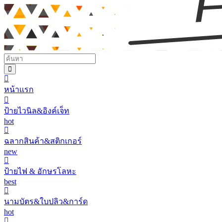
หน้าแรก
ป้ายไวนิล&อิงค์เจ็ท
hot
ฉลากสินค้า&สติกเกอร์
new
ป้ายไฟ & อักษรโลหะ
best
นามบัตร&ใบปลิว&การ์ด
hot