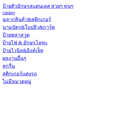
ป้ายตัวอักษรสแตนเลส สวยๆ ทนๆ
casino
ฉลากสินค้า&สติกเกอร์
นามบัตร&ใบปลิว&การ์ด
ป้ายพลาสวูด
ป้ายไฟ & อักษรโลหะ
ป้ายไวนิล&อิงค์เจ็ท
ผลงานอื่นๆ
สกรีน
สติกเกอร์แต่งรถ
ไม่มีหมวดหมู่