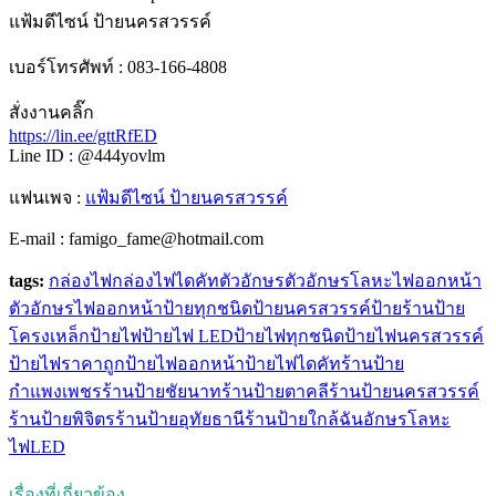
แฟ้มดีไซน์ ป้ายนครสวรรค์
เบอร์โทรศัพท์ : 083-166-4808
สั่งงานคลิ๊ก
https://lin.ee/gttRfED
Line ID : @444yovlm
แฟนเพจ :
แฟ้มดีไซน์ ป้ายนครสวรรค์
E-mail : famigo_fame@hotmail.com
tags:
กล่องไฟ
กล่องไฟไดคัท
ตัวอักษร
ตัวอักษรโลหะไฟออกหน้า
ตัวอักษรไฟออกหน้า
ป้ายทุกชนิด
ป้ายนครสวรรค์
ป้ายร้าน
ป้าย
โครงเหล็ก
ป้ายไฟ
ป้ายไฟ LED
ป้ายไฟทุกชนิด
ป้ายไฟนครสวรรค์
ป้ายไฟราคาถูก
ป้ายไฟออกหน้า
ป้ายไฟไดคัท
ร้านป้าย
กำแพงเพชร
ร้านป้ายชัยนาท
ร้านป้ายตาคลี
ร้านป้ายนครสวรรค์
ร้านป้ายพิจิตร
ร้านป้ายอุทัยธานี
ร้านป้ายใกล้ฉัน
อักษรโลหะ
ไฟLED
เรื่องที่เกี่ยวข้อง