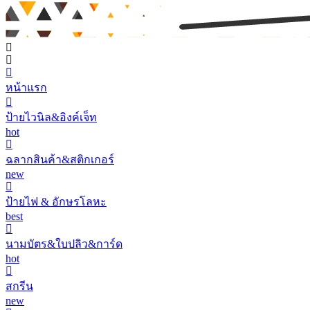
หน้าแรก
ป้ายไวนิล&อิงค์เจ็ท
hot
ฉลากสินค้า&สติกเกอร์
new
ป้ายไฟ & อักษรโลหะ
best
นามบัตร&ใบปลิว&การ์ด
hot
สกรีน
new