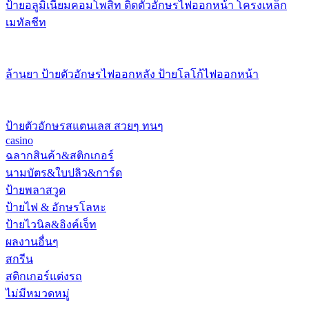
ป้ายอลูมิเนียมคอมโพสิท ติดตัวอักษรไฟออกหน้า โครงเหล็ก
เมทัลชีท
ล้านยา ป้ายตัวอักษรไฟออกหลัง ป้ายโลโก้ไฟออกหน้า
ป้ายตัวอักษรสแตนเลส สวยๆ ทนๆ
casino
ฉลากสินค้า&สติกเกอร์
นามบัตร&ใบปลิว&การ์ด
ป้ายพลาสวูด
ป้ายไฟ & อักษรโลหะ
ป้ายไวนิล&อิงค์เจ็ท
ผลงานอื่นๆ
สกรีน
สติกเกอร์แต่งรถ
ไม่มีหมวดหมู่