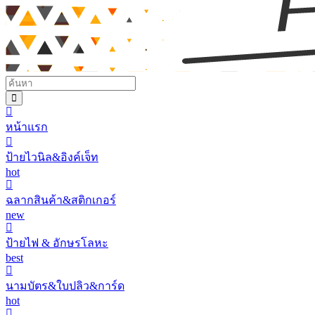
หน้าแรก
ป้ายไวนิล&อิงค์เจ็ท
hot
ฉลากสินค้า&สติกเกอร์
new
ป้ายไฟ & อักษรโลหะ
best
นามบัตร&ใบปลิว&การ์ด
hot