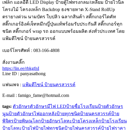
เฟล็ก แอลอีดี LED Display ป้ายตู้ไฟทรงกลม/เหลี่ยม ป้ายไวนิล
โครงไม้ โครงเหล็ก Backdrop ธงชายหาด X-Stand RollUp
ตรายางด่วน นามบัตร ใบปลิว ฉลากสินค้า สติ๊กเกอร์ไดคัท
สติ๊กเกอร์อิงค์เจ็ทหมึกญี่ปุ่นแท้พร้อมรับประกันสี สติ๊กเกอร์ทุก
ชนิด สติ๊กเกอร์ wrap รถ ออกแบบพร้อมผลิต ส่งทั่วประเทศ โดย
แฟ้มดีไซน์ ป้ายนครสวรรค์
เบอร์โทรศัพท์ : 083-166-4808
สั่งงานคลิ๊ก
https://lin.ee/rbkgfnI
Line ID : panyasathong
แฟนเพจ :
แฟ้มดีไซน์ ป้ายนครสวรรค์
E-mail : famigo_fame@hotmail.com
tags:
ตัวอักษร
ตัวอักษรมีไฟ LED
ป้ายชื่อโรงเรียน
ป้ายตัวอักษร
นูน
ป้ายตัวอักษรไฟออกหลัง
ป้ายทุกชนิด
ป้ายนครสวรรค์
ป้าย
พิจิตร
ป้ายพิษณุโลก
ป้ายอักษรโลหะ
ป้ายโครงเหล็ก
ป้ายโรงเรียน
ป้ายโลหะ
ป้ายไฟ
ป้ายไฟทุกชนิด
ป้ายไฟนครสวรรค์
ป้ายไฟราคา