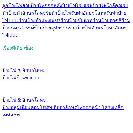
ถูก
ป้ายไฟสวย
ป้ายไฟออกหลัง
ป้ายไฟโรงแรม
ป้ายไฟใกล้คุณ
รับ
ทำป้ายตัวอักษรโลหะ
รับทำป้ายไฟ
รับทำอักษรโลหะ
รับทําป้าย
ไฟ LED
ร้านป้ายกำแพงเพชร
ร้านป้ายชัยนาท
ร้านป้ายตาคลี
ร้าน
ป้ายนครสวรรค์
ร้านป้ายอุทัยธานี
ร้านป้ายไฟ
อักษรโลหะ
อักษร
ไฟLED
เรื่องที่เกี่ยวข้อง
ป้ายไฟ & อักษรโลหะ
ป้ายไฟร้านขายยา
ป้ายไฟ & อักษรโลหะ
ป้ายอลูมิเนียมคอมโพสิท ติดตัวอักษรไฟออกหน้า โครงเหล็ก
เมทัลชีท