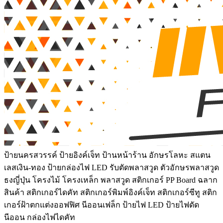
ป้ายนครสวรรค์ ป้ายอิงค์เจ็ท ป้านหน้าร้าน อักษรโลหะ สแตน
เลสเงิน-ทอง ป้ายกล่องไฟ LED รับตัดพลาสวูด ตัวอักษรพลาสวูด
ธงญี่ปุ่น โครงไม้ โครงเหล็ก พลาสวูด สติกเกอร์ PP Board ฉลาก
สินค้า สติกเกอร์ไดคัท สติกเกอร์พิมพ์อิงค์เจ็ท สติกเกอร์ซีทู สติก
เกอร์ฝ้าตกแต่งออฟฟิศ นีออนเฟล็ก ป้ายไฟ LED ป้ายไฟดัด
นีออน กล่องไฟไดคัท