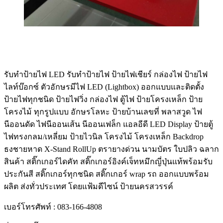
รับทําป้ายไฟ LED รับทำป้ายไฟ ป้ายไฟเชียร์ กล่องไฟ ป้ายไฟ
ไลท์บ๊อกซ์ ตัวอักษรมีไฟ LED (Lightbox) ออกแบบและติดตั้ง
ป้ายไฟทุกชนิด ป้ายไฟวิ่ง กล่องไฟ ตู้ไฟ ป้ายโครงเหล็ก ป้าย
โครงไม้ ทุกรูปแบบ อักษรโลหะ ป้ายบ้านเลขที่ พลาสวูด ไฟ
นีออนดัด ไฟนีออนเส้น นีออนเฟล็ก แอลอีดี LED Display ป้ายตู้
ไฟทรงกลม/เหลี่ยม ป้ายไวนิล โครงไม้ โครงเหล็ก Backdrop
ธงชายหาด X-Stand RollUp ตรายางด่วน นามบัตร ใบปลิว ฉลาก
สินค้า สติ๊กเกอร์ไดคัท สติ๊กเกอร์อิงค์เจ็ทหมึกญี่ปุ่นแท้พร้อมรับ
ประกันสี สติ๊กเกอร์ทุกชนิด สติ๊กเกอร์ wrap รถ ออกแบบพร้อม
ผลิต ส่งทั่วประเทศ โดยแฟ้มดีไซน์ ป้ายนครสวรรค์
เบอร์โทรศัพท์ : 083-166-4808