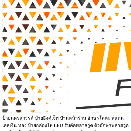
ป้ายนครสวรรค์ ป้ายอิงค์เจ็ท ป้านหน้าร้าน อักษรโลหะ สแตน
เลสเงิน-ทอง ป้ายกล่องไฟ LED รับตัดพลาสวูด ตัวอักษรพลาสวูด