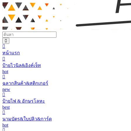
หน้าแรก
ป้ายไวนิล&อิงค์เจ็ท
hot
ฉลากสินค้า&สติกเกอร์
new
ป้ายไฟ & อักษรโลหะ
best
นามบัตร&ใบปลิว&การ์ด
hot