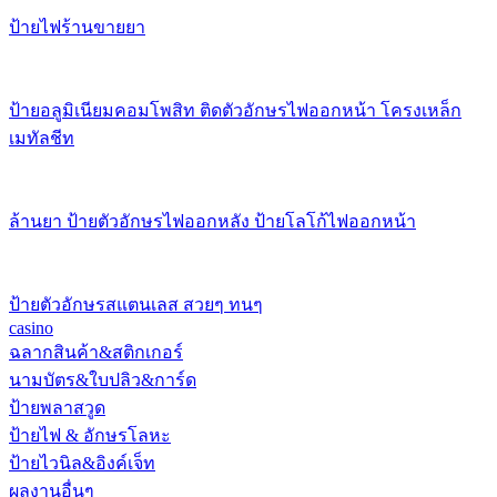
ป้ายไฟร้านขายยา
ป้ายอลูมิเนียมคอมโพสิท ติดตัวอักษรไฟออกหน้า โครงเหล็ก
เมทัลชีท
ล้านยา ป้ายตัวอักษรไฟออกหลัง ป้ายโลโก้ไฟออกหน้า
ป้ายตัวอักษรสแตนเลส สวยๆ ทนๆ
casino
ฉลากสินค้า&สติกเกอร์
นามบัตร&ใบปลิว&การ์ด
ป้ายพลาสวูด
ป้ายไฟ & อักษรโลหะ
ป้ายไวนิล&อิงค์เจ็ท
ผลงานอื่นๆ