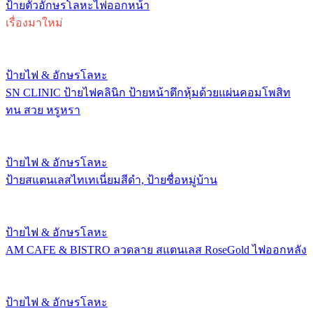
ป้ายตัวอักษรโลหะไฟออกหน้า
เรื่องมาใหม่
ป้ายไฟ & อักษรโลหะ
SN CLINIC ป้ายไฟคลินิก ป้ายหน้าตึกหุ้มด้วยแผ่นคอมโพสิท
ทน สวย หรูหรา
ป้ายไฟ & อักษรโลหะ
ป้ายสแตนเลสไทเทเนี่ยมสีดำ, ป้ายชื่อหมู่บ้าน
ป้ายไฟ & อักษรโลหะ
AM CAFE & BISTRO ลวดลาย สแตนเลส RoseGold ไฟออกหลัง
ป้ายไฟ & อักษรโลหะ