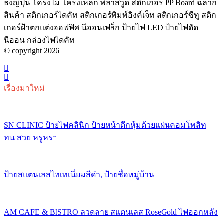
ธงญี่ปุ่น โครงไม้ โครงเหล็ก พลาสวูด สติกเกอร์ PP Board ฉลาก
สินค้า สติกเกอร์ไดคัท สติกเกอร์พิมพ์อิงค์เจ็ท สติกเกอร์ซีทู สติก
เกอร์ฝ้าตกแต่งออฟฟิศ นีออนเฟล็ก ป้ายไฟ LED ป้ายไฟดัด
นีออน กล่องไฟไดคัท
© copyright 2026
เรื่องมาใหม่
SN CLINIC ป้ายไฟคลินิก ป้ายหน้าตึกหุ้มด้วยแผ่นคอมโพสิท
ทน สวย หรูหรา
ป้ายสแตนเลสไทเทเนี่ยมสีดำ, ป้ายชื่อหมู่บ้าน
AM CAFE & BISTRO ลวดลาย สแตนเลส RoseGold ไฟออกหลัง