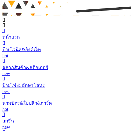
หน้าแรก
ป้ายไวนิล&อิงค์เจ็ท
hot
ฉลากสินค้า&สติกเกอร์
new
ป้ายไฟ & อักษรโลหะ
best
นามบัตร&ใบปลิว&การ์ด
hot
สกรีน
new