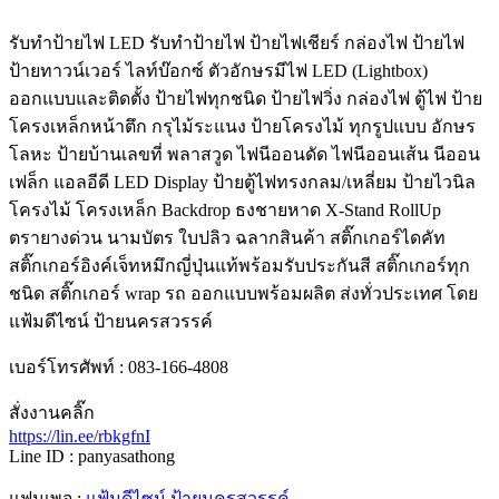
รับทําป้ายไฟ LED รับทำป้ายไฟ ป้ายไฟเชียร์ กล่องไฟ ป้ายไฟ
ป้ายทาวน์เวอร์ ไลท์บ๊อกซ์ ตัวอักษรมีไฟ LED (Lightbox)
ออกแบบและติดตั้ง ป้ายไฟทุกชนิด ป้ายไฟวิ่ง กล่องไฟ ตู้ไฟ ป้าย
โครงเหล็กหน้าตึก กรุไม้ระแนง ป้ายโครงไม้ ทุกรูปแบบ อักษร
โลหะ ป้ายบ้านเลขที่ พลาสวูด ไฟนีออนดัด ไฟนีออนเส้น นีออน
เฟล็ก แอลอีดี LED Display ป้ายตู้ไฟทรงกลม/เหลี่ยม ป้ายไวนิล
โครงไม้ โครงเหล็ก Backdrop ธงชายหาด X-Stand RollUp
ตรายางด่วน นามบัตร ใบปลิว ฉลากสินค้า สติ๊กเกอร์ไดคัท
สติ๊กเกอร์อิงค์เจ็ทหมึกญี่ปุ่นแท้พร้อมรับประกันสี สติ๊กเกอร์ทุก
ชนิด สติ๊กเกอร์ wrap รถ ออกแบบพร้อมผลิต ส่งทั่วประเทศ โดย
แฟ้มดีไซน์ ป้ายนครสวรรค์
เบอร์โทรศัพท์ : 083-166-4808
สั่งงานคลิ๊ก
https://lin.ee/rbkgfnI
Line ID : panyasathong
แฟนเพจ :
แฟ้มดีไซน์ ป้ายนครสวรรค์