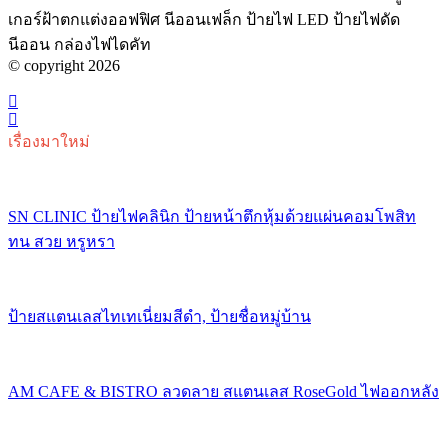
เกอร์ฝ้าตกแต่งออฟฟิศ นีออนเฟล็ก ป้ายไฟ LED ป้ายไฟดัด
นีออน กล่องไฟไดคัท
© copyright 2026
เรื่องมาใหม่
SN CLINIC ป้ายไฟคลินิก ป้ายหน้าตึกหุ้มด้วยแผ่นคอมโพสิท
ทน สวย หรูหรา
ป้ายสแตนเลสไทเทเนี่ยมสีดำ, ป้ายชื่อหมู่บ้าน
AM CAFE & BISTRO ลวดลาย สแตนเลส RoseGold ไฟออกหลัง