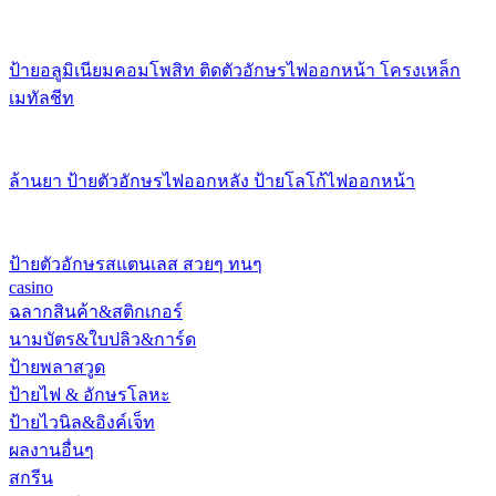
ป้ายอลูมิเนียมคอมโพสิท ติดตัวอักษรไฟออกหน้า โครงเหล็ก
เมทัลชีท
ล้านยา ป้ายตัวอักษรไฟออกหลัง ป้ายโลโก้ไฟออกหน้า
ป้ายตัวอักษรสแตนเลส สวยๆ ทนๆ
casino
ฉลากสินค้า&สติกเกอร์
นามบัตร&ใบปลิว&การ์ด
ป้ายพลาสวูด
ป้ายไฟ & อักษรโลหะ
ป้ายไวนิล&อิงค์เจ็ท
ผลงานอื่นๆ
สกรีน