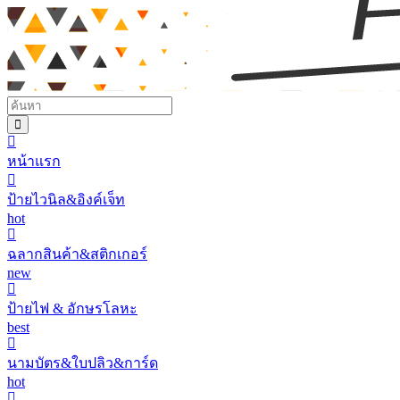
หน้าแรก
ป้ายไวนิล&อิงค์เจ็ท
hot
ฉลากสินค้า&สติกเกอร์
new
ป้ายไฟ & อักษรโลหะ
best
นามบัตร&ใบปลิว&การ์ด
hot