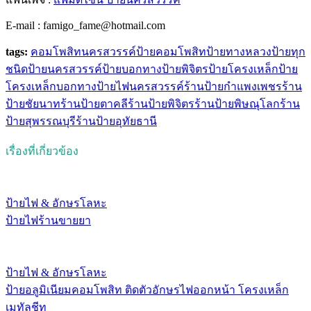
E-mail : famigo_fame@hotmail.com
tags:
คอมโพสิท
นครสวรรค์
ป้ายคอมโพสิท
ป้ายทางหลวง
ป้ายทุก
ชนิด
ป้ายนครสวรรค์
ป้ายบอกทาง
ป้ายพิจิตร
ป้ายโครงเหล็ก
ป้าย
โครงเหล็กบอกทาง
ป้ายไฟนครสวรรค์
ร้านป้ายกำแพงเพชร
ร้าน
ป้ายชัยนาท
ร้านป้ายตาคลี
ร้านป้ายพิจิตร
ร้านป้ายพิษณุโลก
ร้าน
ป้ายสุพรรณบุรี
ร้านป้ายอุทัยธานี
เรื่องที่เกี่ยวข้อง
ป้ายไฟ & อักษรโลหะ
ป้ายไฟร้านขายยา
ป้ายไฟ & อักษรโลหะ
ป้ายอลูมิเนียมคอมโพสิท ติดตัวอักษรไฟออกหน้า โครงเหล็ก
เมทัลชีท