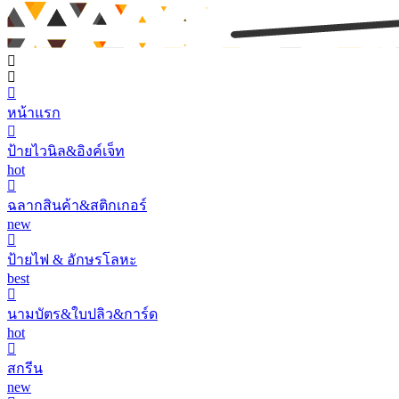
หน้าแรก
ป้ายไวนิล&อิงค์เจ็ท
hot
ฉลากสินค้า&สติกเกอร์
new
ป้ายไฟ & อักษรโลหะ
best
นามบัตร&ใบปลิว&การ์ด
hot
สกรีน
new