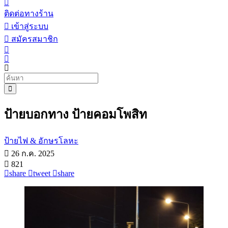
ติดต่อทางร้าน
เข้าสู่ระบบ
สมัครสมาชิก
ป้ายบอกทาง ป้ายคอมโพสิท
ป้ายไฟ & อักษรโลหะ
26 ก.ค. 2025
821
share
tweet
share