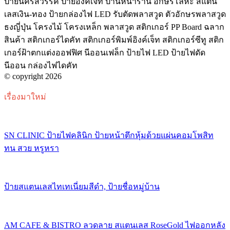
ป้ายนครสวรรค์ ป้ายอิงค์เจ็ท ป้านหน้าร้าน อักษรโลหะ สแตน
เลสเงิน-ทอง ป้ายกล่องไฟ LED รับตัดพลาสวูด ตัวอักษรพลาสวูด
ธงญี่ปุ่น โครงไม้ โครงเหล็ก พลาสวูด สติกเกอร์ PP Board ฉลาก
สินค้า สติกเกอร์ไดคัท สติกเกอร์พิมพ์อิงค์เจ็ท สติกเกอร์ซีทู สติก
เกอร์ฝ้าตกแต่งออฟฟิศ นีออนเฟล็ก ป้ายไฟ LED ป้ายไฟดัด
นีออน กล่องไฟไดคัท
© copyright 2026
เรื่องมาใหม่
SN CLINIC ป้ายไฟคลินิก ป้ายหน้าตึกหุ้มด้วยแผ่นคอมโพสิท
ทน สวย หรูหรา
ป้ายสแตนเลสไทเทเนี่ยมสีดำ, ป้ายชื่อหมู่บ้าน
AM CAFE & BISTRO ลวดลาย สแตนเลส RoseGold ไฟออกหลัง