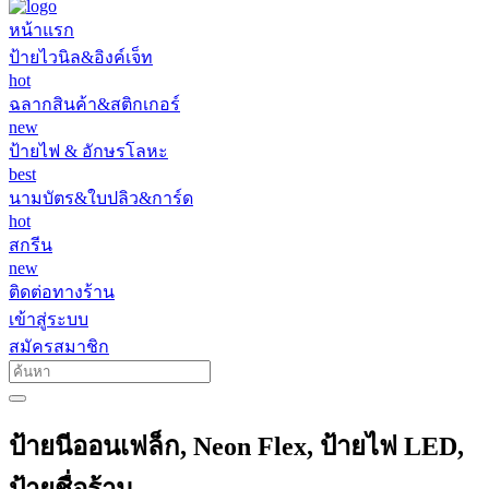
หน้าแรก
ป้ายไวนิล&อิงค์เจ็ท
hot
ฉลากสินค้า&สติกเกอร์
new
ป้ายไฟ & อักษรโลหะ
best
นามบัตร&ใบปลิว&การ์ด
hot
สกรีน
new
ติดต่อทางร้าน
เข้าสู่ระบบ
สมัครสมาชิก
ป้ายนีออนเฟล็ก, Neon Flex, ป้ายไฟ LED,
ป้ายชื่อร้าน