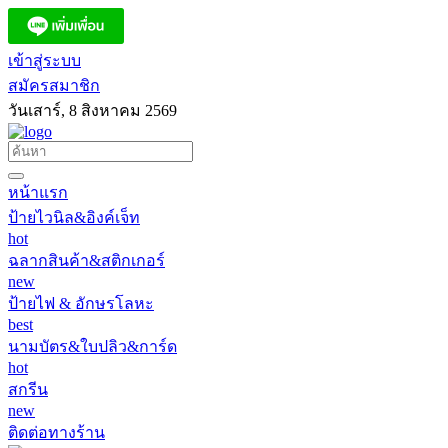
เข้าสู่ระบบ
สมัครสมาชิก
วันเสาร์, 8 สิงหาคม 2569
หน้าแรก
ป้ายไวนิล&อิงค์เจ็ท
hot
ฉลากสินค้า&สติกเกอร์
new
ป้ายไฟ & อักษรโลหะ
best
นามบัตร&ใบปลิว&การ์ด
hot
สกรีน
new
ติดต่อทางร้าน