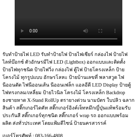
รับทําป้ายไฟ LED รับทำป้ายไฟ ป้ายไฟเชียร์ กล่องไฟ ป้ายไฟ
ไลท์บ๊อกซ์ ตัวอักษรมีไฟ LED (Lightbox) ออกแบบและติดตั้ง
ป้ายไฟทุกชนิด ป้ายไฟวิ่ง กล่องไฟ ตู้ไฟ ป้ายโครงเหล็ก ป้าย
โครงไม้ ทุกรูปแบบ อักษรโลหะ ป้ายบ้านเลขที่ พลาสวูด ไฟ
นีออนดัด ไฟนีออนเส้น นีออนเฟล็ก แอลอีดี LED Display ป้ายตู้
ไฟทรงกลม/เหลี่ยม ป้ายไวนิล โครงไม้ โครงเหล็ก Backdrop
ธงชายหาด X-Stand RollUp ตรายางด่วน นามบัตร ใบปลิว ฉลาก
สินค้า สติ๊กเกอร์ไดคัท สติ๊กเกอร์อิงค์เจ็ทหมึกญี่ปุ่นแท้พร้อมรับ
ประกันสี สติ๊กเกอร์ทุกชนิด สติ๊กเกอร์ wrap รถ ออกแบบพร้อม
ผลิต ส่งทั่วประเทศ โดยแฟ้มดีไซน์ ป้ายนครสวรรค์
เบอร์โทรศัพท์ : 083-166-4808