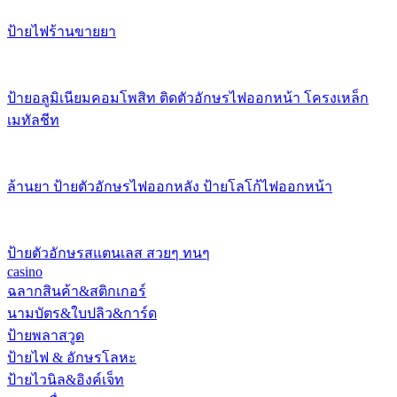
ป้ายไฟร้านขายยา
ป้ายอลูมิเนียมคอมโพสิท ติดตัวอักษรไฟออกหน้า โครงเหล็ก
เมทัลชีท
ล้านยา ป้ายตัวอักษรไฟออกหลัง ป้ายโลโก้ไฟออกหน้า
ป้ายตัวอักษรสแตนเลส สวยๆ ทนๆ
casino
ฉลากสินค้า&สติกเกอร์
นามบัตร&ใบปลิว&การ์ด
ป้ายพลาสวูด
ป้ายไฟ & อักษรโลหะ
ป้ายไวนิล&อิงค์เจ็ท