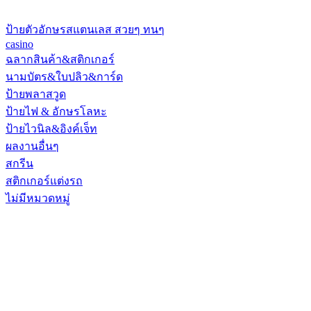
ป้ายตัวอักษรสแตนเลส สวยๆ ทนๆ
casino
ฉลากสินค้า&สติกเกอร์
นามบัตร&ใบปลิว&การ์ด
ป้ายพลาสวูด
ป้ายไฟ & อักษรโลหะ
ป้ายไวนิล&อิงค์เจ็ท
ผลงานอื่นๆ
สกรีน
สติกเกอร์แต่งรถ
ไม่มีหมวดหมู่