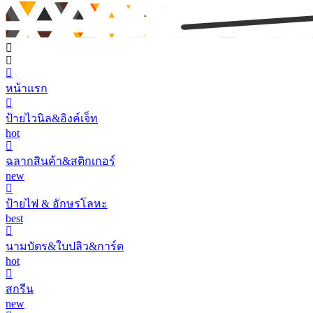
หน้าแรก
ป้ายไวนิล&อิงค์เจ็ท
hot
ฉลากสินค้า&สติกเกอร์
new
ป้ายไฟ & อักษรโลหะ
best
นามบัตร&ใบปลิว&การ์ด
hot
สกรีน
new