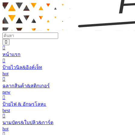
หน้าแรก
ป้ายไวนิล&อิงค์เจ็ท
hot
ฉลากสินค้า&สติกเกอร์
new
ป้ายไฟ & อักษรโลหะ
best
นามบัตร&ใบปลิว&การ์ด
hot