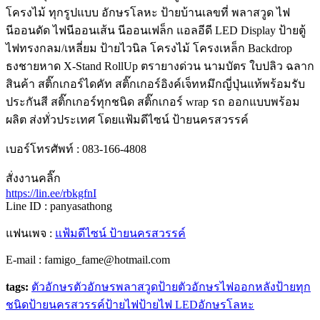
โครงไม้ ทุกรูปแบบ อักษรโลหะ ป้ายบ้านเลขที่ พลาสวูด ไฟ
นีออนดัด ไฟนีออนเส้น นีออนเฟล็ก แอลอีดี LED Display ป้ายตู้
ไฟทรงกลม/เหลี่ยม ป้ายไวนิล โครงไม้ โครงเหล็ก Backdrop
ธงชายหาด X-Stand RollUp ตรายางด่วน นามบัตร ใบปลิว ฉลาก
สินค้า สติ๊กเกอร์ไดคัท สติ๊กเกอร์อิงค์เจ็ทหมึกญี่ปุ่นแท้พร้อมรับ
ประกันสี สติ๊กเกอร์ทุกชนิด สติ๊กเกอร์ wrap รถ ออกแบบพร้อม
ผลิต ส่งทั่วประเทศ โดยแฟ้มดีไซน์ ป้ายนครสวรรค์
เบอร์โทรศัพท์ : 083-166-4808
สั่งงานคลิ๊ก
https://lin.ee/rbkgfnI
Line ID : panyasathong
แฟนเพจ :
แฟ้มดีไซน์ ป้ายนครสวรรค์
E-mail : famigo_fame@hotmail.com
tags:
ตัวอักษร
ตัวอักษรพลาสวูด
ป้ายตัวอักษรไฟออกหลัง
ป้ายทุก
ชนิด
ป้ายนครสวรรค์
ป้ายไฟ
ป้ายไฟ LED
อักษรโลหะ