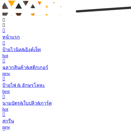
หน้าแรก
ป้ายไวนิล&อิงค์เจ็ท
hot
ฉลากสินค้า&สติกเกอร์
new
ป้ายไฟ & อักษรโลหะ
best
นามบัตร&ใบปลิว&การ์ด
hot
สกรีน
new