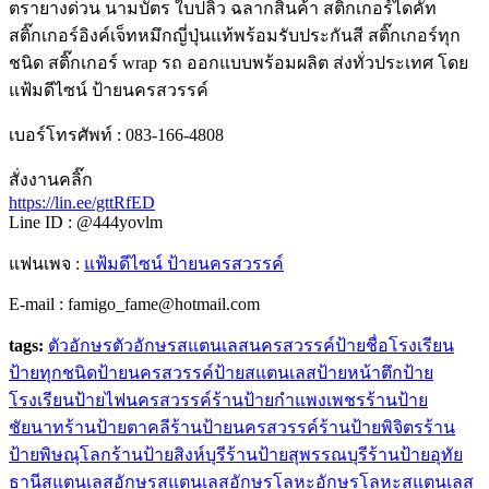
ตรายางด่วน นามบัตร ใบปลิว ฉลากสินค้า สติ๊กเกอร์ไดคัท
สติ๊กเกอร์อิงค์เจ็ทหมึกญี่ปุ่นแท้พร้อมรับประกันสี สติ๊กเกอร์ทุก
ชนิด สติ๊กเกอร์ wrap รถ ออกแบบพร้อมผลิต ส่งทั่วประเทศ โดย
แฟ้มดีไซน์ ป้ายนครสวรรค์
เบอร์โทรศัพท์ : 083-166-4808
สั่งงานคลิ๊ก
https://lin.ee/gttRfED
Line ID : @444yovlm
แฟนเพจ :
แฟ้มดีไซน์ ป้ายนครสวรรค์
E-mail : famigo_fame@hotmail.com
tags:
ตัวอักษร
ตัวอักษรสแตนเลส
นครสวรรค์
ป้ายชื่อโรงเรียน
ป้ายทุกชนิด
ป้ายนครสวรรค์
ป้ายสแตนเลส
ป้ายหน้าตึก
ป้าย
โรงเรียน
ป้ายไฟนครสวรรค์
ร้านป้ายกำแพงเพชร
ร้านป้าย
ชัยนาท
ร้านป้ายตาคลี
ร้านป้ายนครสวรรค์
ร้านป้ายพิจิตร
ร้าน
ป้ายพิษณุโลก
ร้านป้ายสิงห์บุรี
ร้านป้ายสุพรรณบุรี
ร้านป้ายอุทัย
ธานี
สแตนเลส
อักษรสแตนเลส
อักษรโลหะ
อักษรโลหะสแตนเลส