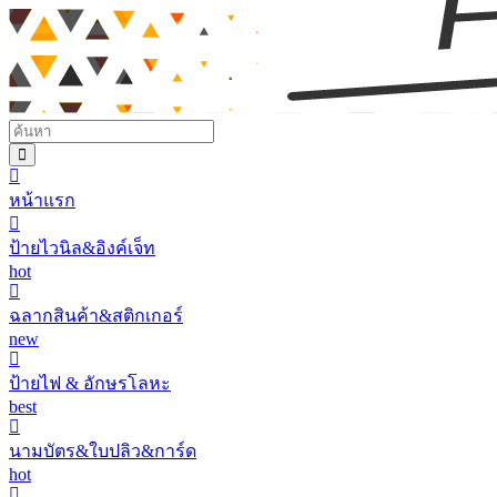
หน้าแรก
ป้ายไวนิล&อิงค์เจ็ท
hot
ฉลากสินค้า&สติกเกอร์
new
ป้ายไฟ & อักษรโลหะ
best
นามบัตร&ใบปลิว&การ์ด
hot