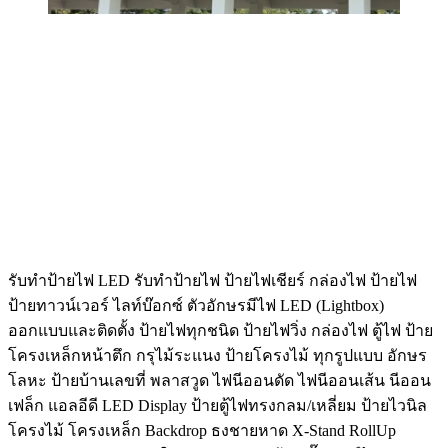
รับทําป้ายไฟ LED รับทำป้ายไฟ ป้ายไฟเชียร์ กล่องไฟ ป้ายไฟ
ป้ายทาวน์เวอร์ ไลท์บ๊อกซ์ ตัวอักษรมีไฟ LED (Lightbox)
ออกแบบและติดตั้ง ป้ายไฟทุกชนิด ป้ายไฟวิ่ง กล่องไฟ ตู้ไฟ ป้าย
โครงเหล็กหน้าตึก กรุไม้ระแนง ป้ายโครงไม้ ทุกรูปแบบ อักษร
โลหะ ป้ายบ้านเลขที่ พลาสวูด ไฟนีออนดัด ไฟนีออนเส้น นีออน
เฟล็ก แอลอีดี LED Display ป้ายตู้ไฟทรงกลม/เหลี่ยม ป้ายไวนิล
โครงไม้ โครงเหล็ก Backdrop ธงชายหาด X-Stand RollUp