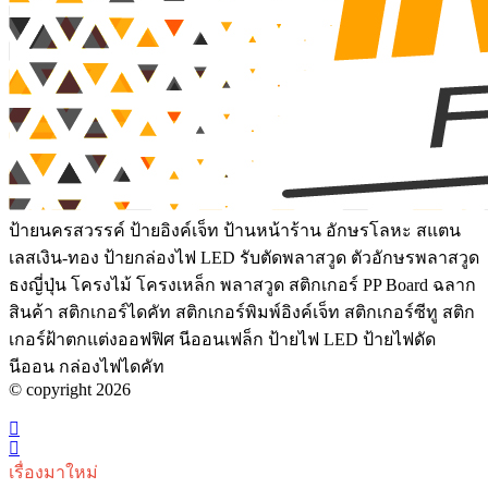
ป้ายนครสวรรค์ ป้ายอิงค์เจ็ท ป้านหน้าร้าน อักษรโลหะ สแตน
เลสเงิน-ทอง ป้ายกล่องไฟ LED รับตัดพลาสวูด ตัวอักษรพลาสวูด
ธงญี่ปุ่น โครงไม้ โครงเหล็ก พลาสวูด สติกเกอร์ PP Board ฉลาก
สินค้า สติกเกอร์ไดคัท สติกเกอร์พิมพ์อิงค์เจ็ท สติกเกอร์ซีทู สติก
เกอร์ฝ้าตกแต่งออฟฟิศ นีออนเฟล็ก ป้ายไฟ LED ป้ายไฟดัด
นีออน กล่องไฟไดคัท
© copyright 2026
เรื่องมาใหม่