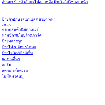
ล้านยา ป้ายตัวอักษรไฟออกหลัง ป้ายโลโก้ไฟออกหน้า
ป้ายตัวอักษรสแตนเลส สวยๆ ทนๆ
casino
ฉลากสินค้า&สติกเกอร์
นามบัตร&ใบปลิว&การ์ด
ป้ายพลาสวูด
ป้ายไฟ & อักษรโลหะ
ป้ายไวนิล&อิงค์เจ็ท
ผลงานอื่นๆ
สกรีน
สติกเกอร์แต่งรถ
ไม่มีหมวดหมู่