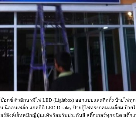
บ๊อกซ์ ตัวอักษรมีไฟ LED (Lightbox) ออกแบบและติดตั้ง ป้ายไฟทุกช
น นีออนเฟล็ก แอลอีดี LED Display ป้ายตู้ไฟทรงกลม/เหลี่ยม ป้า
ร์อิงค์เจ็ทหมึกญี่ปุ่นแท้พร้อมรับประกันสี สติ๊กเกอร์ทุกชนิด สติ