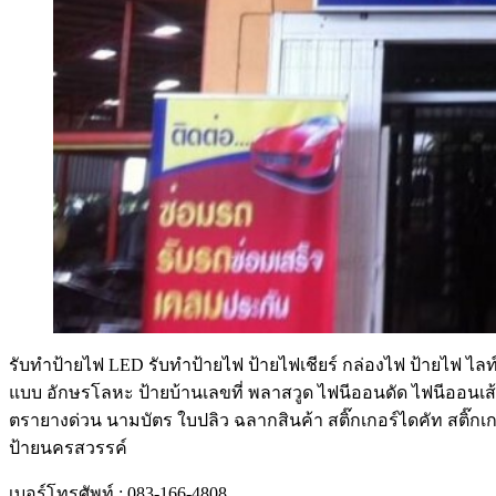
รับทําป้ายไฟ LED รับทำป้ายไฟ ป้ายไฟเชียร์ กล่องไฟ ป้ายไฟ ไลท์
แบบ อักษรโลหะ ป้ายบ้านเลขที่ พลาสวูด ไฟนีออนดัด ไฟนีออนเส้
ตรายางด่วน นามบัตร ใบปลิว ฉลากสินค้า สติ๊กเกอร์ไดคัท สติ๊กเกอ
ป้ายนครสวรรค์
เบอร์โทรศัพท์ : 083-166-4808