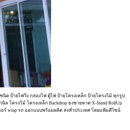
นิด ป้ายไฟวิ่ง กล่องไฟ ตู้ไฟ ป้ายโครงเหล็ก ป้ายโครงไม้ ทุกรูป
ยไวนิล โครงไม้ โครงเหล็ก Backdrop ธงชายหาด X-Stand RollUp
๊กเกอร์ wrap รถ ออกแบบพร้อมผลิต ส่งทั่วประเทศ โดยแฟ้มดีไซน์