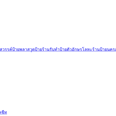
สวรรค์
ป้ายพลาสวูด
ป้ายร้าน
รับทำป้ายตัวอักษรโลหะ
ร้านป้ายนคร
ลชีท