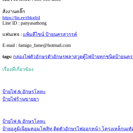
สั่งงานคลิ๊ก
https://lin.ee/rbkgfnI
Line ID : panyasathong
แฟนเพจ :
แฟ้มดีไซน์ ป้ายนครสวรรค์
E-mail : famigo_fame@hotmail.com
tags:
กล่องไฟ
ตัวอักษร
ตัวอักษรพลาสวูด
ตู้ไฟ
ป้ายทุกชนิด
ป้ายนคร
เรื่องที่เกี่ยวข้อง
ป้ายไฟ & อักษรโลหะ
ป้ายไฟร้านขายยา
ป้ายไฟ & อักษรโลหะ
ป้ายอลูมิเนียมคอมโพสิท ติดตัวอักษรไฟออกหน้า โครงเหล็กเมทั