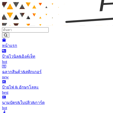
หน้าแรก
ป้ายไวนิล&อิงค์เจ็ท
hot
ฉลากสินค้า&สติกเกอร์
new
ป้ายไฟ & อักษรโลหะ
best
นามบัตร&ใบปลิว&การ์ด
hot