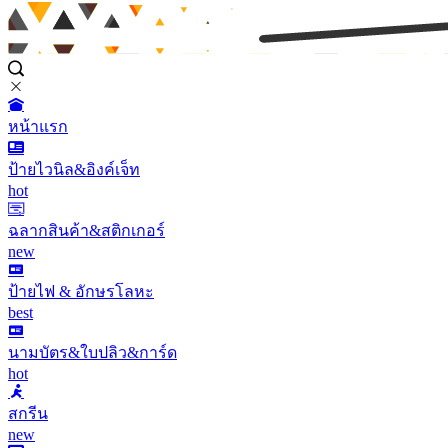
หน้าแรก
ป้ายไวนิล&อิงค์เจ็ท
hot
ฉลากสินค้า&สติกเกอร์
new
ป้ายไฟ & อักษรโลหะ
best
นามบัตร&ใบปลิว&การ์ด
hot
สกรีน
new