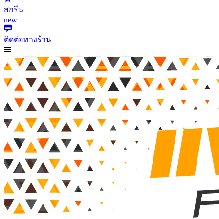
สกรีน
new
ติดต่อทางร้าน