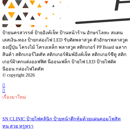
ป้ายนครสวรรค์ ป้ายอิงค์เจ็ท ป้านหน้าร้าน อักษรโลหะ สแตน
เลสเงิน-ทอง ป้ายกล่องไฟ LED รับตัดพลาสวูด ตัวอักษรพลาสวูด
ธงญี่ปุ่น โครงไม้ โครงเหล็ก พลาสวูด สติกเกอร์ PP Board ฉลาก
สินค้า สติกเกอร์ไดคัท สติกเกอร์พิมพ์อิงค์เจ็ท สติกเกอร์ซีทู สติก
เกอร์ฝ้าตกแต่งออฟฟิศ นีออนเฟล็ก ป้ายไฟ LED ป้ายไฟดัด
นีออน กล่องไฟไดคัท
© copyright 2026
เรื่องมาใหม่
SN CLINIC ป้ายไฟคลินิก ป้ายหน้าตึกหุ้มด้วยแผ่นคอมโพสิท
ทน สวย หรูหรา