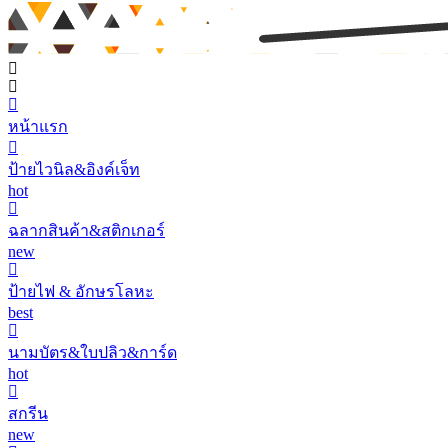
หน้าแรก
ป้ายไวนิล&อิงค์เจ็ท
hot
ฉลากสินค้า&สติกเกอร์
new
ป้ายไฟ & อักษรโลหะ
best
นามบัตร&ใบปลิว&การ์ด
hot
สกรีน
new