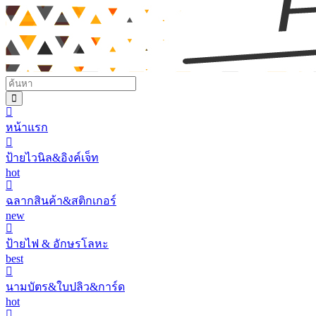
หน้าแรก
ป้ายไวนิล&อิงค์เจ็ท
hot
ฉลากสินค้า&สติกเกอร์
new
ป้ายไฟ & อักษรโลหะ
best
นามบัตร&ใบปลิว&การ์ด
hot