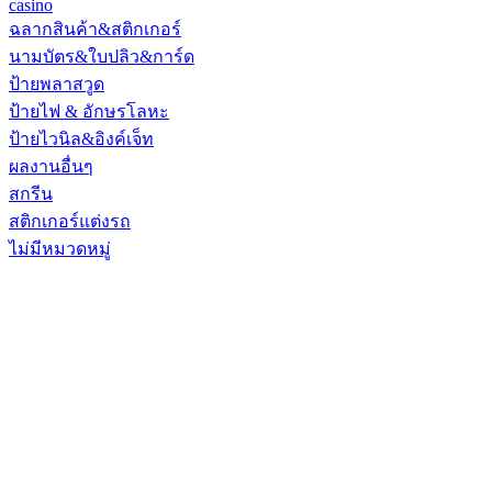
casino
ฉลากสินค้า&สติกเกอร์
นามบัตร&ใบปลิว&การ์ด
ป้ายพลาสวูด
ป้ายไฟ & อักษรโลหะ
ป้ายไวนิล&อิงค์เจ็ท
ผลงานอื่นๆ
สกรีน
สติกเกอร์แต่งรถ
ไม่มีหมวดหมู่