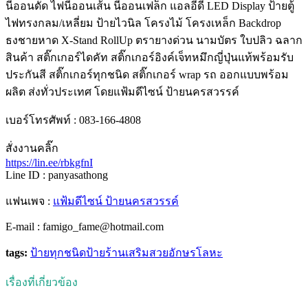
นีออนดัด ไฟนีออนเส้น นีออนเฟล็ก แอลอีดี LED Display ป้ายตู้
ไฟทรงกลม/เหลี่ยม ป้ายไวนิล โครงไม้ โครงเหล็ก Backdrop
ธงชายหาด X-Stand RollUp ตรายางด่วน นามบัตร ใบปลิว ฉลาก
สินค้า สติ๊กเกอร์ไดคัท สติ๊กเกอร์อิงค์เจ็ทหมึกญี่ปุ่นแท้พร้อมรับ
ประกันสี สติ๊กเกอร์ทุกชนิด สติ๊กเกอร์ wrap รถ ออกแบบพร้อม
ผลิต ส่งทั่วประเทศ โดยแฟ้มดีไซน์ ป้ายนครสวรรค์
เบอร์โทรศัพท์ : 083-166-4808
สั่งงานคลิ๊ก
https://lin.ee/rbkgfnI
Line ID : panyasathong
แฟนเพจ :
แฟ้มดีไซน์ ป้ายนครสวรรค์
E-mail : famigo_fame@hotmail.com
tags:
ป้ายทุกชนิด
ป้ายร้านเสริมสวย
อักษรโลหะ
เรื่องที่เกี่ยวข้อง