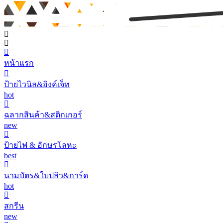
หน้าแรก
ป้ายไวนิล&อิงค์เจ็ท
hot
ฉลากสินค้า&สติกเกอร์
new
ป้ายไฟ & อักษรโลหะ
best
นามบัตร&ใบปลิว&การ์ด
hot
สกรีน
new