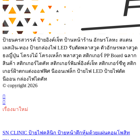
ป้ายนครสวรรค์ ป้ายอิงค์เจ็ท ป้านหน้าร้าน อักษรโลหะ สแตน
เลสเงิน-ทอง ป้ายกล่องไฟ LED รับตัดพลาสวูด ตัวอักษรพลาสวูด
ธงญี่ปุ่น โครงไม้ โครงเหล็ก พลาสวูด สติกเกอร์ PP Board ฉลาก
สินค้า สติกเกอร์ไดคัท สติกเกอร์พิมพ์อิงค์เจ็ท สติกเกอร์ซีทู สติก
เกอร์ฝ้าตกแต่งออฟฟิศ นีออนเฟล็ก ป้ายไฟ LED ป้ายไฟดัด
นีออน กล่องไฟไดคัท
© copyright 2026
เรื่องมาใหม่
SN CLINIC ป้ายไฟคลินิก ป้ายหน้าตึกหุ้มด้วยแผ่นคอมโพสิท