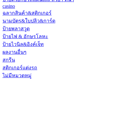
casino
ฉลากสินค้า&สติกเกอร์
นามบัตร&ใบปลิว&การ์ด
ป้ายพลาสวูด
ป้ายไฟ & อักษรโลหะ
ป้ายไวนิล&อิงค์เจ็ท
ผลงานอื่นๆ
สกรีน
สติกเกอร์แต่งรถ
ไม่มีหมวดหมู่