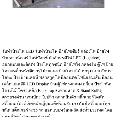
รับทําป้ายไฟ LED รับทำป้ายไฟ ป้ายไฟเชียร์ กล่องไฟ ป้ายไฟ
ป้ายทาวน์เวอร์ ไลท์บ๊อกซ์ ตัวอักษรมีไฟ LED (Lightbox)
ออกแบบและติดตั้ง ป้ายไฟทุกชนิด ป้ายไฟวิ่ง กล่องไฟ ตู้ไฟ ป้าย
โครงเหล็กหน้าตึก กรุไม้ระแนง ป้ายโครงไม้ ทุกรูปแบบ อักษร
โลหะ ป้ายบ้านเลขที่ พลาสวูด ไฟนีออนดัด ไฟนีออนเส้น นีออน
เฟล็ก แอลอีดี LED Display ป้ายตู้ไฟทรงกลม/เหลี่ยม ป้ายไวนิล
โครงไม้ โครงเหล็ก Backdrop ธงชายหาด X-Stand RollUp
ตรายางด่วน นามบัตร ใบปลิว ฉลากสินค้า สติ๊กเกอร์ไดคัท
สติ๊กเกอร์อิงค์เจ็ทหมึกญี่ปุ่นแท้พร้อมรับประกันสี สติ๊กเกอร์ทุก
ชนิด สติ๊กเกอร์ wrap รถ ออกแบบพร้อมผลิต ส่งทั่วประเทศ โดย
แฟ้มดีไซน์ ป้ายนครสวรรค์