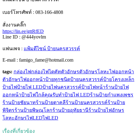
เบอร์โทรศัพท์ : 083-166-4808
สั่งงานคลิ๊ก
https://lin.ee/gttRfED
Line ID : @444yovlm
แฟนเพจ :
แฟ้มดีไซน์ ป้ายนครสวรรค์
E-mail : famigo_fame@hotmail.com
tags:
กล่องไฟ
กล่องไฟไดคัท
ตัวอักษร
ตัวอักษรโลหะไฟออกหน้า
ตัวอักษรไฟออกหน้า
ป้ายทุกชนิด
ป้ายนครสวรรค์
ป้ายโครงเหล็ก
ป้ายไฟ
ป้ายไฟ LED
ป้ายไฟนครสวรรค์
ป้ายไฟหน้าร้าน
ป้ายไฟ
ออกหน้า
ป้ายไฟใกล้คุณ
รับทําป้ายไฟ LED
ร้านป้ายกำแพงเพชร
ร้านป้ายชัยนาท
ร้านป้ายตาคลี
ร้านป้ายนครสวรรค์
ร้านป้าย
พิจิตร
ร้านป้ายพิษณุโลก
ร้านป้ายอุทัยธานี
ร้านป้ายไฟ
อักษร
โลหะ
อักษรไฟLED
ไฟLED
เรื่องที่เกี่ยวข้อง