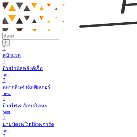
หน้าแรก
ป้ายไวนิล&อิงค์เจ็ท
hot
ฉลากสินค้า&สติกเกอร์
new
ป้ายไฟ & อักษรโลหะ
best
นามบัตร&ใบปลิว&การ์ด
hot