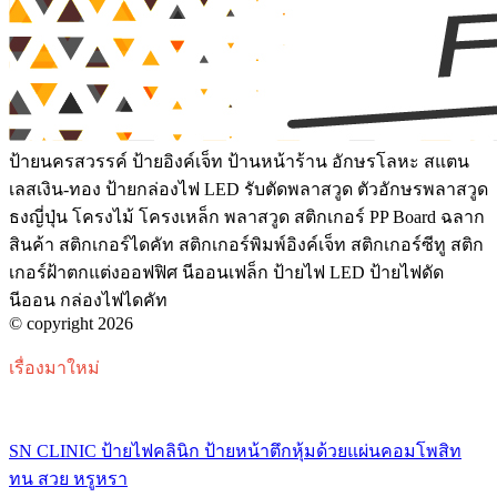
ป้ายนครสวรรค์ ป้ายอิงค์เจ็ท ป้านหน้าร้าน อักษรโลหะ สแตน
เลสเงิน-ทอง ป้ายกล่องไฟ LED รับตัดพลาสวูด ตัวอักษรพลาสวูด
ธงญี่ปุ่น โครงไม้ โครงเหล็ก พลาสวูด สติกเกอร์ PP Board ฉลาก
สินค้า สติกเกอร์ไดคัท สติกเกอร์พิมพ์อิงค์เจ็ท สติกเกอร์ซีทู สติก
เกอร์ฝ้าตกแต่งออฟฟิศ นีออนเฟล็ก ป้ายไฟ LED ป้ายไฟดัด
นีออน กล่องไฟไดคัท
© copyright 2026
เรื่องมาใหม่
SN CLINIC ป้ายไฟคลินิก ป้ายหน้าตึกหุ้มด้วยแผ่นคอมโพสิท
ทน สวย หรูหรา