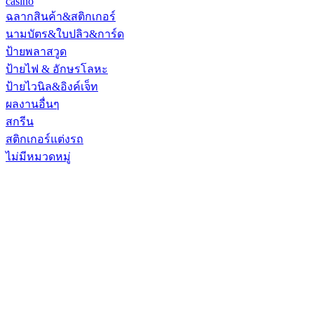
casino
ฉลากสินค้า&สติกเกอร์
นามบัตร&ใบปลิว&การ์ด
ป้ายพลาสวูด
ป้ายไฟ & อักษรโลหะ
ป้ายไวนิล&อิงค์เจ็ท
ผลงานอื่นๆ
สกรีน
สติกเกอร์แต่งรถ
ไม่มีหมวดหมู่