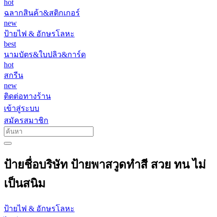
hot
ฉลากสินค้า&สติกเกอร์
new
ป้ายไฟ & อักษรโลหะ
best
นามบัตร&ใบปลิว&การ์ด
hot
สกรีน
new
ติดต่อทางร้าน
เข้าสู่ระบบ
สมัครสมาชิก
ป้ายชื่อบริษัท ป้ายพาสวูดทำสี สวย ทน ไม่
เป็นสนิม
ป้ายไฟ & อักษรโลหะ