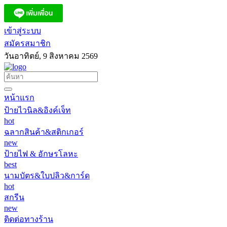
เข้าสู่ระบบ
สมัครสมาชิก
วันอาทิตย์, 9 สิงหาคม 2569
หน้าแรก
ป้ายไวนิล&อิงค์เจ็ท
hot
ฉลากสินค้า&สติกเกอร์
new
ป้ายไฟ & อักษรโลหะ
best
นามบัตร&ใบปลิว&การ์ด
hot
สกรีน
new
ติดต่อทางร้าน