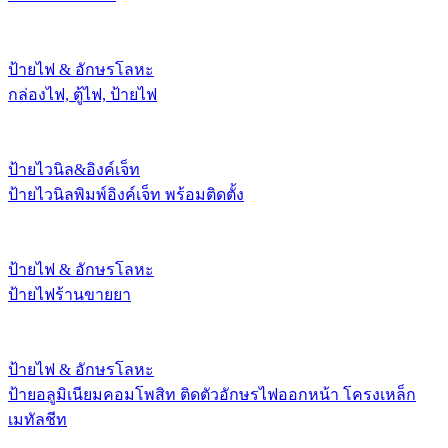
ป้ายไฟ & อักษรโลหะ
กล่องไฟ, ตู้ไฟ, ป้ายไฟ
ป้ายไวนิล&อิงค์เจ็ท
ป้ายไวนิลพิมพ์อิงค์เจ็ท พร้อมติดตั้ง
ป้ายไฟ & อักษรโลหะ
ป้ายไฟร้านขายยา
ป้ายไฟ & อักษรโลหะ
ป้ายอลูมิเนียมคอมโพสิท ติดตัวอักษรไฟออกหน้า โครงเหล็ก
เมทัลชีท