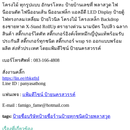
โครงไม้ ทุกรูปแบบ อักษรโลหะ ป้ายบ้านเลขที่ พลาสวูด ไฟ
นีออนดัด ไฟนีออนเส้น นีออนเฟล็ก แอลอีดี LED Display ป้ายตู้
ไฟทรงกลม/เหลี่ยม ป้ายไวนิล โครงไม้ โครงเหล็ก Backdrop
ธงชายหาด X-Stand RollUp ตรายางด่วน นามบัตร ใบปลิว ฉลาก
สินค้า สติ๊กเกอร์ไดคัท สติ๊กเกอร์อิงค์เจ็ทหมึกญี่ปุ่นแท้พร้อมรับ
ประกันสี สติ๊กเกอร์ทุกชนิด สติ๊กเกอร์ wrap รถ ออกแบบพร้อม
ผลิต ส่งทั่วประเทศ โดยแฟ้มดีไซน์ ป้ายนครสวรรค์
เบอร์โทรศัพท์ : 083-166-4808
สั่งงานคลิ๊ก
https://lin.ee/rbkgfnI
Line ID : panyasathong
แฟนเพจ :
แฟ้มดีไซน์ ป้ายนครสวรรค์
E-mail : famigo_fame@hotmail.com
tags:
ป้ายชื่อบริษัท
ป้ายชื่อร้าน
ป้ายทุกชนิด
ป้ายพลาสวูด
เรื่องที่เกี่ยวข้อง