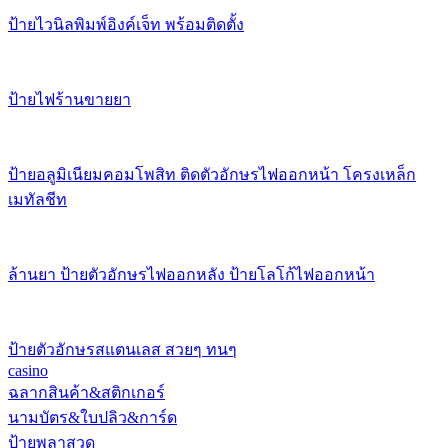
ป้ายไวนิลพิมพ์อิงค์เจ็ท พร้อมติดตั้ง
ป้ายไฟร้านขายยา
ป้ายอลูมิเนียมคอมโพสิท ติดตัวอักษรไฟออกหน้า โครงเหล็ก
เมทัลชีท
ล้านยา ป้ายตัวอักษรไฟออกหลัง ป้ายโลโก้ไฟออกหน้า
ป้ายตัวอักษรสแตนเลส สวยๆ ทนๆ
casino
ฉลากสินค้า&สติกเกอร์
นามบัตร&ใบปลิว&การ์ด
ป้ายพลาสวูด