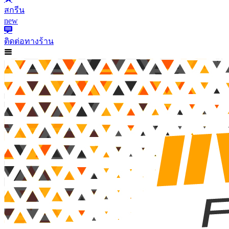
สกรีน
new
ติดต่อทางร้าน