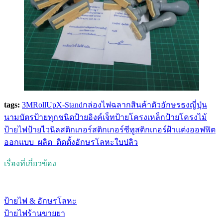
tags:
3M
RollUp
X-Stand
กล่องไฟ
ฉลากสินค้า
ตัวอักษร
ธงญี่ปุ่น
นามบัตร
ป้ายทุกชนิด
ป้ายอิงค์เจ็ท
ป้ายโครงเหล็ก
ป้ายโครงไม้
ป้ายไฟ
ป้ายไวนิล
สติกเกอร์
สติกเกอร์ซีทู
สติกเกอร์ฝ้าแต่งออฟฟิต
ออกแบบ_ผลิต_ติดตั้ง
อักษรโลหะ
ใบปลิว
เรื่องที่เกี่ยวข้อง
ป้ายไฟ & อักษรโลหะ
ป้ายไฟร้านขายยา