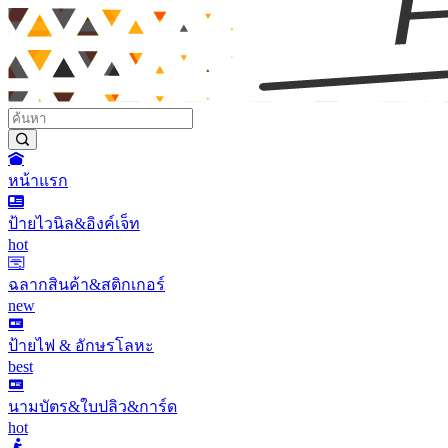
หน้าแรก
ป้ายไวนิล&อิงค์เจ็ท
hot
ฉลากสินค้า&สติกเกอร์
new
ป้ายไฟ & อักษรโลหะ
best
นามบัตร&ใบปลิว&การ์ด
hot