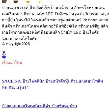
ป้ายนครสวรรค์ ป้ายอิงค์เจ็ท ป้านหน้าร้าน อักษรโลหะ สแตน
เลสเงิน-ทอง ป้ายกล่องไฟ LED รับตัดพลาสวูด ตัวอักษรพลาสวูด
ธงญี่ปุ่น โครงไม้ โครงเหล็ก พลาสวูด สติกเกอร์ PP Board ฉลาก
สินค้า สติกเกอร์ไดคัท สติกเกอร์พิมพ์อิงค์เจ็ท สติกเกอร์ซีทู สติก
เกอร์ฝ้าตกแต่งออฟฟิศ นีออนเฟล็ก ป้ายไฟ LED ป้ายไฟดัด
นีออน กล่องไฟไดคัท
© copyright 2026
เรื่องมาใหม่
SN CLINIC ป้ายไฟคลินิก ป้ายหน้าตึกหุ้มด้วยแผ่นคอมโพสิท
ทน สวย หรูหรา
ป้ายสแตนเลสไทเทเนี่ยมสีดำ, ป้ายชื่อหมู่บ้าน