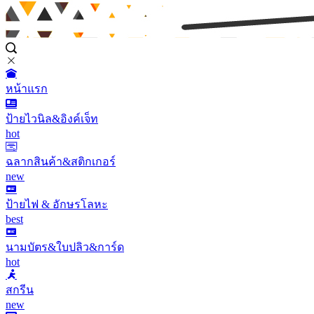
หน้าแรก
ป้ายไวนิล&อิงค์เจ็ท
hot
ฉลากสินค้า&สติกเกอร์
new
ป้ายไฟ & อักษรโลหะ
best
นามบัตร&ใบปลิว&การ์ด
hot
สกรีน
new