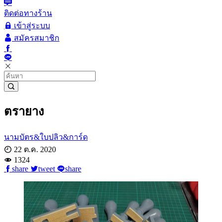
ติดต่อทางร้าน
เข้าสู่ระบบ
สมัครสมาชิก
ตรายาง
นามบัตร&ใบปลิว&การ์ด
22 ต.ค. 2020
1324
share
tweet
share