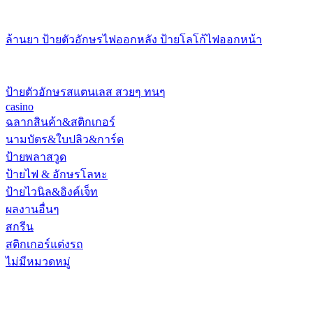
ล้านยา ป้ายตัวอักษรไฟออกหลัง ป้ายโลโก้ไฟออกหน้า
ป้ายตัวอักษรสแตนเลส สวยๆ ทนๆ
casino
ฉลากสินค้า&สติกเกอร์
นามบัตร&ใบปลิว&การ์ด
ป้ายพลาสวูด
ป้ายไฟ & อักษรโลหะ
ป้ายไวนิล&อิงค์เจ็ท
ผลงานอื่นๆ
สกรีน
สติกเกอร์แต่งรถ
ไม่มีหมวดหมู่