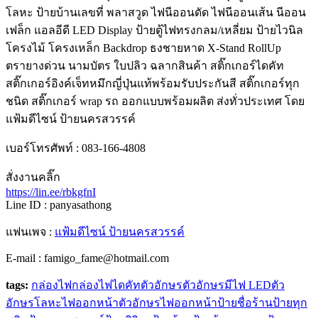
โลหะ ป้ายบ้านเลขที่ พลาสวูด ไฟนีออนดัด ไฟนีออนเส้น นีออน
เฟล็ก แอลอีดี LED Display ป้ายตู้ไฟทรงกลม/เหลี่ยม ป้ายไวนิล
โครงไม้ โครงเหล็ก Backdrop ธงชายหาด X-Stand RollUp
ตรายางด่วน นามบัตร ใบปลิว ฉลากสินค้า สติ๊กเกอร์ไดคัท
สติ๊กเกอร์อิงค์เจ็ทหมึกญี่ปุ่นแท้พร้อมรับประกันสี สติ๊กเกอร์ทุก
ชนิด สติ๊กเกอร์ wrap รถ ออกแบบพร้อมผลิต ส่งทั่วประเทศ โดย
แฟ้มดีไซน์ ป้ายนครสวรรค์
เบอร์โทรศัพท์ : 083-166-4808
สั่งงานคลิ๊ก
https://lin.ee/rbkgfnI
Line ID : panyasathong
แฟนเพจ :
แฟ้มดีไซน์ ป้ายนครสวรรค์
E-mail : famigo_fame@hotmail.com
tags:
กล่องไฟ
กล่องไฟไดคัท
ตัวอักษร
ตัวอักษรมีไฟ LED
ตัว
อักษรโลหะไฟออกหน้า
ตัวอักษรไฟออกหน้า
ป้ายชื่อร้าน
ป้ายทุก