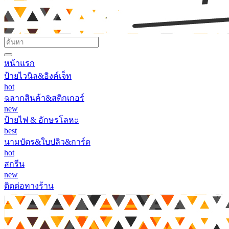
หน้าแรก
ป้ายไวนิล&อิงค์เจ็ท
hot
ฉลากสินค้า&สติกเกอร์
new
ป้ายไฟ & อักษรโลหะ
best
นามบัตร&ใบปลิว&การ์ด
hot
สกรีน
new
ติดต่อทางร้าน