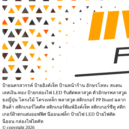
ป้ายนครสวรรค์ ป้ายอิงค์เจ็ท ป้านหน้าร้าน อักษรโลหะ สแตน
เลสเงิน-ทอง ป้ายกล่องไฟ LED รับตัดพลาสวูด ตัวอักษรพลาสวูด
ธงญี่ปุ่น โครงไม้ โครงเหล็ก พลาสวูด สติกเกอร์ PP Board ฉลาก
สินค้า สติกเกอร์ไดคัท สติกเกอร์พิมพ์อิงค์เจ็ท สติกเกอร์ซีทู สติก
เกอร์ฝ้าตกแต่งออฟฟิศ นีออนเฟล็ก ป้ายไฟ LED ป้ายไฟดัด
นีออน กล่องไฟไดคัท
© copyright 2026