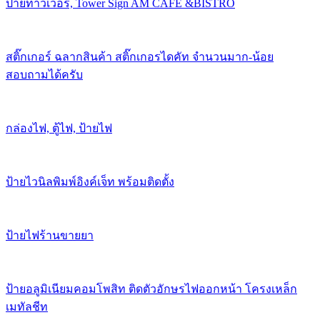
ป้ายทาวเวอร์, Tower Sign AM CAFE &BISTRO
สติ๊กเกอร์ ฉลากสินค้า สติ๊กเกอรไดคัท จำนวนมาก-น้อย
สอบถามได้ครับ
กล่องไฟ, ตู้ไฟ, ป้ายไฟ
ป้ายไวนิลพิมพ์อิงค์เจ็ท พร้อมติดตั้ง
ป้ายไฟร้านขายยา
ป้ายอลูมิเนียมคอมโพสิท ติดตัวอักษรไฟออกหน้า โครงเหล็ก
เมทัลชีท