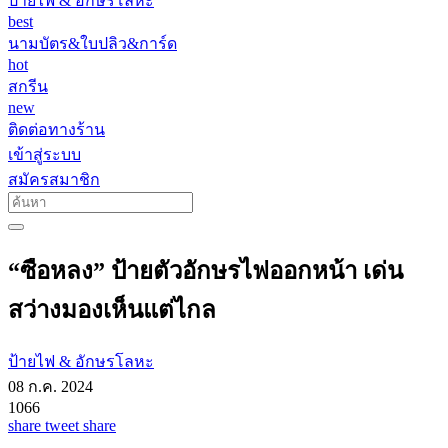
ป้ายไฟ & อักษรโลหะ
best
นามบัตร&ใบปลิว&การ์ด
hot
สกรีน
new
ติดต่อทางร้าน
เข้าสู่ระบบ
สมัครสมาชิก
“ซือหลง” ป้ายตัวอักษรไฟออกหน้า เด่น
สว่างมองเห็นแต่ไกล
ป้ายไฟ & อักษรโลหะ
08 ก.ค. 2024
1066
share
tweet
share