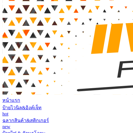
หน้าแรก
ป้ายไวนิล&อิงค์เจ็ท
hot
ฉลากสินค้า&สติกเกอร์
new